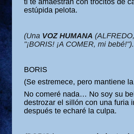
ti te amaestran con trocitos de 
estúpida pelota.
(Una
VOZ HUMANA
(ALFREDO, c
"¡BORIS! ¡A COMER, mi bebé!").
BORIS
(Se estremece, pero mantiene la 
No comeré nada… No soy su be
destrozar el sillón con una furia 
después te echaré la culpa.