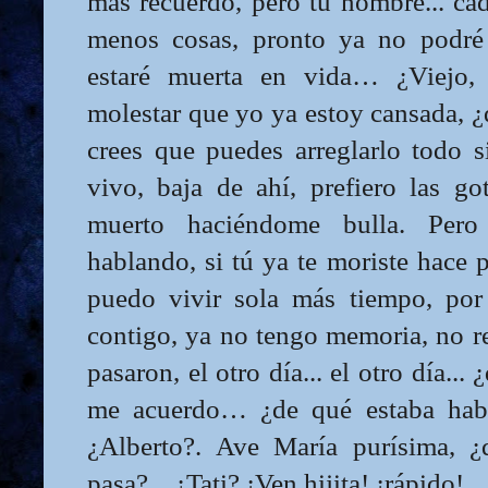
más recuerdo, pero tu nombre... ca
menos cosas, pronto ya no podré
estaré muerta en vida… ¿Viejo, 
molestar que yo ya estoy cansada, ¿q
crees que puedes arreglarlo todo s
vivo, baja de ahí, prefiero las g
muerto haciéndome bulla. Pero
hablando, si tú ya te moriste hace
puedo vivir sola más tiempo, por
contigo, ya no tengo memoria, no r
pasaron, el otro día... el otro día...
me acuerdo… ¿de qué estaba ha
¿Alberto?. Ave María purísima, ¿
pasa?... ¿Tati? ¡Ven hijita! ¡rápido!