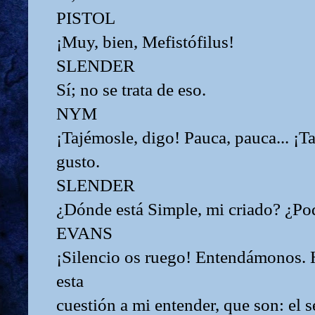
PISTOL
¡Muy, bien, Mefistófilus!
SLENDER
Sí; no se trata de eso.
NYM
¡Tajémosle, digo! Pauca, pauca... ¡T
gusto.
SLENDER
¿Dónde está Simple, mi criado? ¿Pod
EVANS
¡Silencio os ruego! Entendámonos. H
esta
cuestión a mi entender, que son: el s