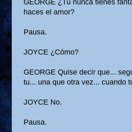
GEORGE
¿Tú nunca tienes fant
haces el amor?
Pausa.
JOYCE
¿Cómo?
GEORGE
Quise decir que... se
tu... una que otra vez... cuando tú
JOYCE
No.
Pausa.