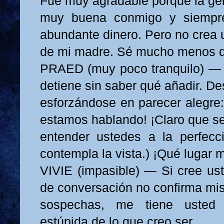
Fue muy agradable porque la ge
muy buena conmigo y siempr
abundante dinero. Pero no crea 
de mi madre. Sé mucho menos q
PRAED (muy poco tranquilo) — 
detiene sin saber qué añadir. D
esforzándose en parecer alegre:
estamos hablando! ¡Claro que s
entender ustedes a la perfecc
contempla la vista.) ¡Qué lugar m
VIVIE (impasible) — Si cree u
de conversación no confirma mi
sospechas, me tiene uste
estúpida de lo que creo ser.