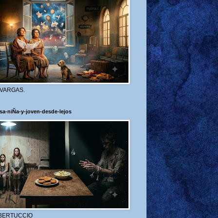
 VARGAS.
sa-niÑa-y-joven-desde-lejos
BERTUCCIO