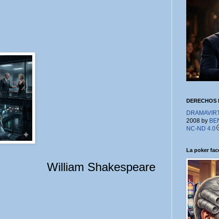
DERECHOS 
DRAMAVIRTU
2008 by
BE
NC-ND 4.0
La poker face
William Shakespeare