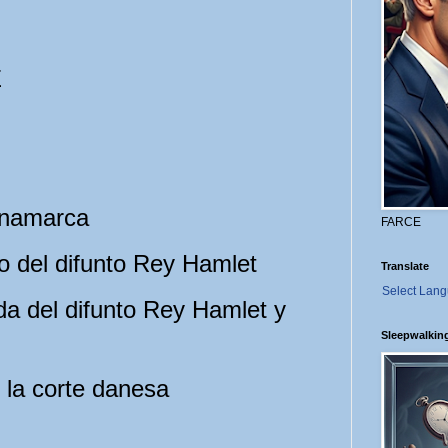
E
inamarca
FARCE
 del difunto Rey Hamlet
Translate
Select Lan
da del difunto Rey Hamlet y
Sleepwalkin
la corte danesa