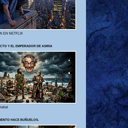
N EN NETFLIX
CTO Y EL EMPERADOR DE ASIRIA
rabal
VIENTO HACE BUÑUELOS.