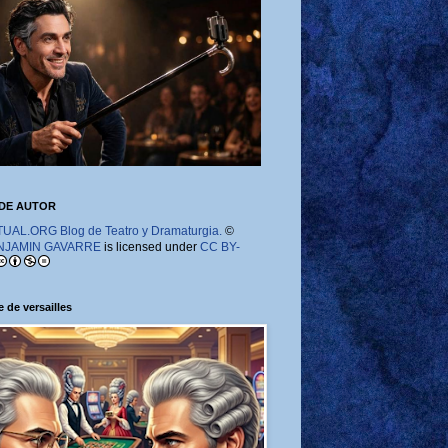
DE AUTOR
AL.ORG Blog de Teatro y Dramaturgia.
©
NJAMIN GAVARRE
is licensed under
CC BY-
 de versailles