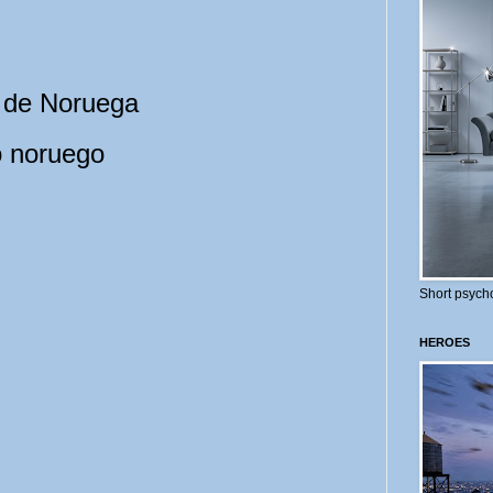
 de Noruega
o noruego
Short psycho
HEROES