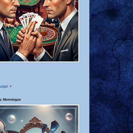
guage
▼
g: Monologue