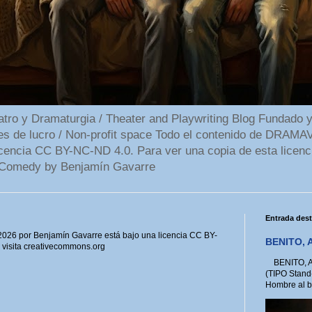
 y Dramaturgia / Theater and Playwriting Blog Fundado y
ines de lucro / Non-profit space Todo el contenido de DR
cencia CC BY-NC-ND 4.0. Para ver una copia de esta licenc
Comedy by Benjamín Gavarre
Entrada des
6 por Benjamín Gavarre está bajo una licencia CC BY-
BENITO, A
, visita creativecommons.org
BENITO, A 
(TIPO Stand
Hombre al bo