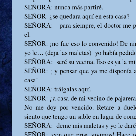
SEÑORA: nunca más partiré.
SEÑOR: ¿se quedara aquí en esta casa?
SEÑORA: para siempre, el doctor me p
el.
SEÑOR: ¡no fue eso lo convenido! De 
yo le… (deja las maletas) yo había pedid
SEÑORA: seré su vecina. Eso es ya la mi
SEÑOR: ¡ y pensar que ya me disponía a 
casa!
SEÑORA: tráigalas aquí.
SEÑOR: ¿a casa de mi vecino de pajarera,
No me doy por vencido. Retare a duelo
siento que tengo un sable en lugar de cor
SEÑORA: deme mis maletas y yo le daré 
SEÑOR: ¡con que prisa vivimos! Hace o