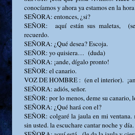
conocíamos y ahora ya estamos en la hora 
SEÑORA: entonces, ¿si?
SEÑOR: aquí están sus maletas, (se
recuerdo.
SEÑORA: ¿Qué desea? Escoja.
SEÑOR: yo quisiera… (duda)
SEÑORA: ¡ande, dígalo pronto!
SEÑOR: el canario.
VOZ DE HOMBRE : (en el interior). ¡a
SEÑORA: adiós, señor.
SEÑOR: por lo menos, deme su canario, lo
SEÑORA: ¿Qué hará con el?
SEÑOR: colgaré la jaula en mi ventana. n
sin usted. la escuchare cantar noche y día.
SEÑORA: aquí está. (le da la jaula y cier