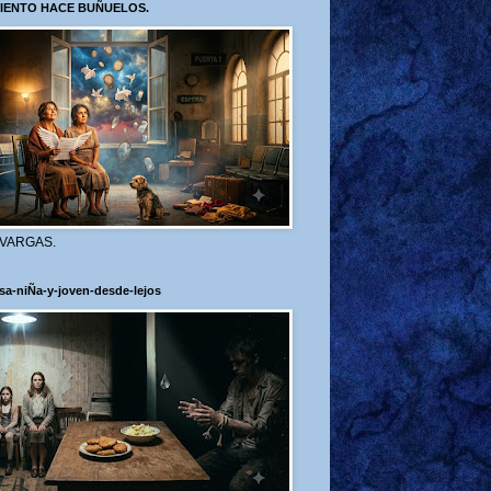
VIENTO HACE BUÑUELOS.
 VARGAS.
sa-niÑa-y-joven-desde-lejos