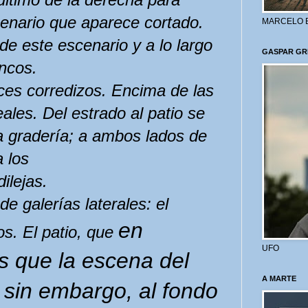
cenario que aparece cortado.
MARCELO 
de este escenario y a lo largo
GASPAR GR
ncos.
ces corredizos. Encima de las
eales. Del estrado
al patio se
 gradería; a ambos lados de
a los
ilejas.
e galerías laterales: el
en
os. El patio, que
UFO
s que la escena del
A MARTE
: sin embargo, al fondo