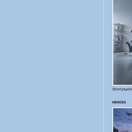
Short psycho
HEROES