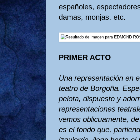
españoles, espectadores
damas, monjas, etc.
PRIME
R ACTO
Una representación en e
teatro de Borgoña. Espec
pelota, dispuesto y
ador
representaciones teatrale
vemos oblicuamente, d
es el fondo que, partiend
izquierda, llega
hasta el 