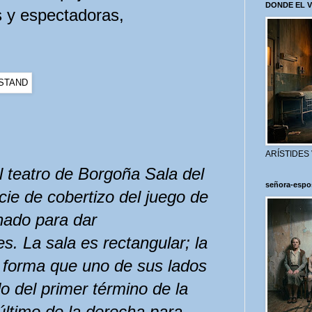
DONDE EL 
 y espectadoras,
ARÍSTIDES
l teatro de Borgoña
Sala del
señora-espo
ie de cobertizo del juego de
nado para dar
s. La sala es rectangular; la
e
forma que uno de sus lados
o del primer término de la
último de la derecha para