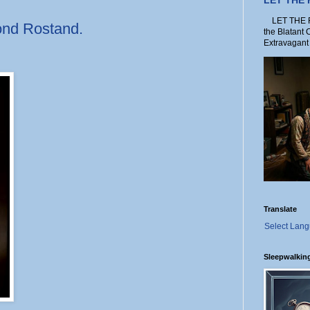
LET THE
LET THE FO
ond Rostand.
the Blatant 
Extravagant 
Translate
Select Lan
Sleepwalkin