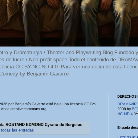
 y Dramaturgia / Theater and Playwriting Blog Fundado y
ines de lucro / Non-profit space Todo el contenido de DR
cencia CC BY-NC-ND 4.0. Para ver una copia de esta licenc
Comedy by Benjamín Gavarre
DERECHOS 
6 por Benjamín Gavarre está bajo una licencia CC BY-
DRAMAVIRTU
, visita creativecommons.org
2008 by
BE
NC-ND 4.0
eta
ROSTAND EDMOND Cyrano de Bergerac
.
Entrada des
 todas las entradas