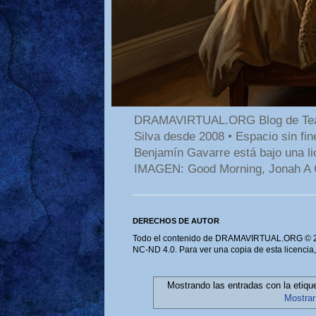
DRAMAVIRTUAL.ORG Blog de Teatro
Silva desde 2008 • Espacio sin f
Benjamín Gavarre está bajo una li
IMAGEN: Good Morning, Jonah A 
DERECHOS DE AUTOR
Todo el contenido de DRAMAVIRTUAL.ORG © 202
NC-ND 4.0. Para ver una copia de esta licencia
Mostrando las entradas con la etiqu
Mostrar