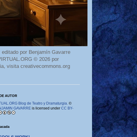
 editado por Benjamín Gavarre
AMAVIRTUAL.ORG © 2026 por
ia, visita creativecommons.org
DE AUTOR
AL.ORG Blog de Teatro y Dramaturgia.
©
NJAMIN GAVARRE
is licensed under
CC BY-
tacada