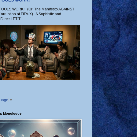
 FOOLS WORK!
OLS WORK! (Or: The Manifesto AGAINST
Corruption of FIFA-X) A Sophistic and
Farce LET T...
guage
▼
g: Monologue