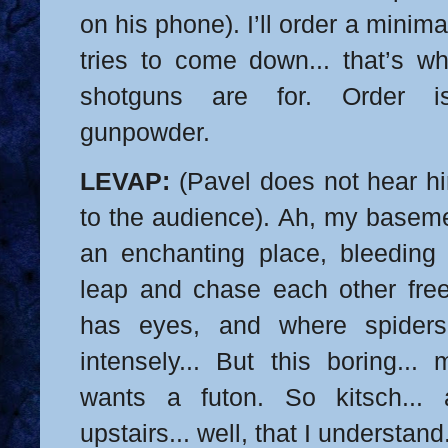
on his phone). I’ll order a minima
tries to come down... that’s w
shotguns are for. Order i
gunpowder.
LEVAP:
(Pavel does not hear h
to the audience). Ah, my basemen
an enchanting place, bleeding 
leap and chase each other free
has eyes, and where spiders
intensely... But this boring... 
wants a futon. So kitsch...
upstairs... well, that I understand