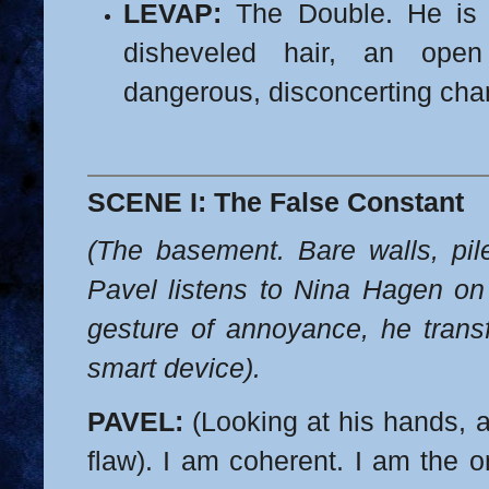
LEVAP:
The Double. He is P
disheveled hair, an open
dangerous, disconcerting cha
SCENE I: The False Constant
(The basement. Bare walls, pile
Pavel listens to Nina Hagen on
gesture of annoyance, he transf
smart device).
PAVEL:
(Looking at his hands, a
flaw). I am coherent. I am the o