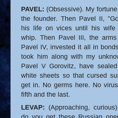
PAVEL:
(Obsessive). My fortune 
the founder. Then Pavel II, "Go
his life on vices until his wif
whip. Then Pavel III, the arms 
Pavel IV, invested it all in bon
took him along with my unkno
Pavel V Gorovitz, have sealed
white sheets so that cursed su
get in. No germs here. No virus
fifth and the last.
LEVAP:
(Approaching, curious)
do you get these Russian ope