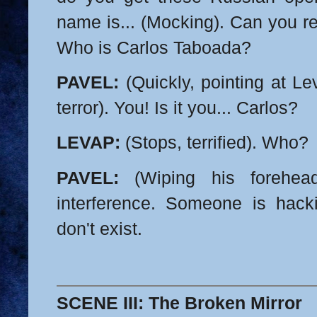
name is... (Mocking). Can you re
Who is Carlos Taboada?
PAVEL:
(Quickly, pointing at Le
terror). You! Is it you... Carlos?
LEVAP:
(Stops, terrified). Who?
PAVEL:
(Wiping his forehead)
interference. Someone is hac
don't exist.
SCENE III: The Broken Mirror