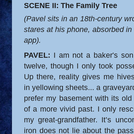
SCENE II: The Family Tree
(Pavel sits in an 18th-century wr
stares at his phone, absorbed in
app).
PAVEL:
I am not a baker's son. 
twelve, though I only took poss
Up there, reality gives me hives
in yellowing sheets... a graveyard
prefer my basement with its old 
of a more vivid past. I only res
my great-grandfather. It’s unco
iron does not lie about the pass