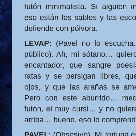
futón minimalista. Si alguien in
eso están los sables y las esco
defiende con pólvora.
LEVAP:
(Pavel no lo escucha.
público). Ah, mi sótano… quier
encantador, que sangre poesí
ratas y se persigan libres, q
ojos, y que las arañas se a
Pero con este aburrido… med
futón, el muy cursi… y no quiere
arriba… bueno, eso lo comprend
PAVEL:
(Obsesivo). Mi fortuna e