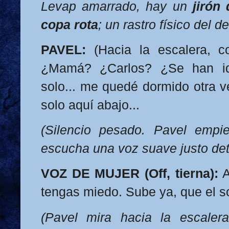
Levap amarrado, hay un
jirón 
copa rota
; un rastro físico del del
PAVEL:
(Hacia la escalera, c
¿Mamá? ¿Carlos? ¿Se han i
solo... me quedé dormido otra v
solo aquí abajo...
(Silencio pesado. Pavel empi
escucha una voz suave justo detr
VOZ DE MUJER (Off, tierna):
A
tengas miedo. Sube ya, que el so
(Pavel mira hacia la escaler