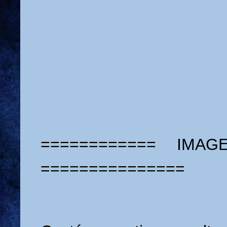
============ IMAG
===============