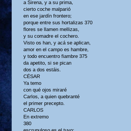
a Sirena, y a su prima,
cierto coche malparió
en ese jardín frontero;
porque entre sus hortalizas 370
flores se llamen mellizas,
y su comadre el cochero.
Visto os han, y acá se aplican,
amor en el campo es hambre,
y todo encuentro fiambre 375
da apetito, si se pican
dos a dos estáis.
CÉSAR
Ya temo
con qué ojos miraré
Carlos, a quien quebranté
el primer precepto.
CARLOS
En extremo
380
escrupuloso es el tuyo: