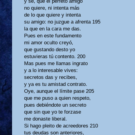
y sé, que el perfeto amigo
no quiere, ni intenta más
de lo que quiere y intenta
su amigo: no juzgue a afrenta 195
la que en la cara me das.
Pues en este fundamento
mi amor oculto creyó,
que gustando desto yo
estuvieras tú contento. 200
Mas pues me llamas ingrato
y a lo interesable vives:
secretos das y recibes,
y ya es tu amistad contrato.
Oye, aunque el límite pase 205
que me puso a quien respeto,
pues debiéndote un secreto
que sin que yo te forzase
me donaste liberal.
Si hago pleito de acreedores 210
tus deudas son anteriores,