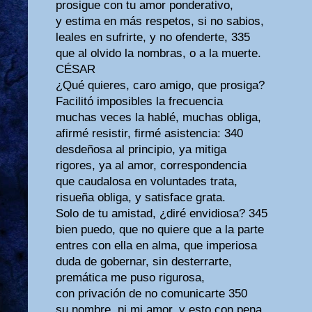
prosigue con tu amor ponderativo,
y estima en más respetos, si no sabios,
leales en sufrirte, y no ofenderte, 335
que al olvido la nombras, o a la muerte.
CÉSAR
¿Qué quieres, caro amigo, que prosiga?
Facilitó imposibles la frecuencia
muchas veces la hablé, muchas obliga,
afirmé resistir, firmé asistencia: 340
desdeñosa al principio, ya mitiga
rigores, ya al amor, correspondencia
que caudalosa en voluntades trata,
risueña obliga, y satisface grata.
Solo de tu amistad, ¿diré envidiosa? 345
bien puedo, que no quiere que a la parte
entres con ella en alma, que imperiosa
duda de gobernar, sin desterrarte,
premática me puso rigurosa,
con privación de no comunicarte 350
su nombre, ni mi amor, y esto con pena,