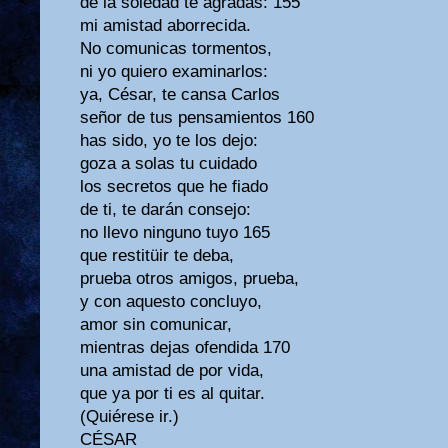
de la soledad te agradas: 155
mi amistad aborrecida.
No comunicas tormentos,
ni yo quiero examinarlos:
ya, César, te cansa Carlos
señor de tus pensamientos 160
has sido, yo te los dejo:
goza a solas tu cuidado
los secretos que he fiado
de ti, te darán consejo:
no llevo ninguno tuyo 165
que restitüir te deba,
prueba otros amigos, prueba,
y con aquesto concluyo,
amor sin comunicar,
mientras dejas ofendida 170
una amistad de por vida,
que ya por ti es al quitar.
(Quiérese ir.)
CÉSAR