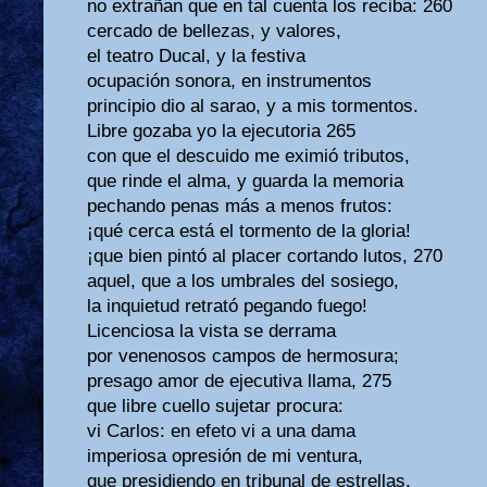
no extrañan que en tal cuenta los reciba: 260
cercado de bellezas, y valores,
el teatro Ducal, y la festiva
ocupación sonora, en instrumentos
principio dio al sarao, y a mis tormentos.
Libre gozaba yo la ejecutoria 265
con que el descuido me eximió tributos,
que rinde el alma, y guarda la memoria
pechando penas más a menos frutos:
¡qué cerca está el tormento de la gloria!
¡que bien pintó al placer cortando lutos, 270
aquel, que a los umbrales del sosiego,
la inquietud retrató pegando fuego!
Licenciosa la vista se derrama
por venenosos campos de hermosura;
presago amor de ejecutiva llama, 275
que libre cuello sujetar procura:
vi Carlos: en efeto vi a una dama
imperiosa opresión de mi ventura,
que presidiendo en tribunal de estrellas,