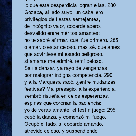
lo que esta desperdicia logran ellas. 280
Gozaba, al lado suyo, un caballero
privilegios de fiestas semejantes,
de incógnito valor, cobarde acero,
desvalido entre méritos amantes:
no te sabré afirmar, cuál fue primero, 285
o amar, o estar celoso, mas sé, que antes
que advirtiese mi estado peligroso,
si amante me admiré, temí celoso.
Salí a danzar, ya rayo de venganzas
por malograr indigna competencia, 290
y a la Marquesa sacó, ¿entre mudanzas
festivas? Mal presagio, a la experiencia,
sembró risueña en celos esperanzas,
espinas que coronan la paciencia:
yo de veras amante, el festín juego; 295
cesó la danza, y comenzó mi fuego.
Ocupó el lado, si cobarde amando,
atrevido celoso, y suspendiendo