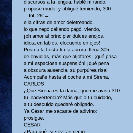
discursos a la lengua, hablé mirando,
propuse mudo, y obligué temiendo; 300
—fol. 28r→
ella cifras de amor deletreando,
lo que negó callando pagó, viendo,
¡oh amor al principiar dulces enojos,
idiota en labios, elocuente en ojos!
Puso a la fiesta fin la aurora, llena 305
de envidias, más que aljofares, ¡qué prisa
a mi espaciosa suspensión! ¡qué pena
a obscura ausencia, su purpúrea risa!
Acompañé hasta el coche a mi Sirena.
CARLOS
¿Qué Sirena es la dama, que me avisa 310
tu inadvertencia? Más que a tu cuidado,
a tu descuido quedaré obligado.
Ya César me sacaste de adivino:
prosigue.
CÉSAR
¿Para qué, si soy tan necio,