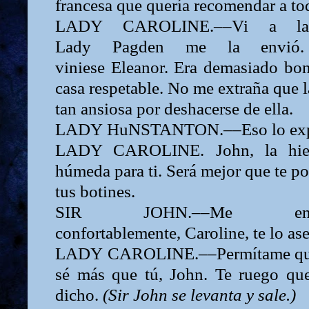
francesa que quería recomendar a t
LADY
CAROLINE.––Vi a la 
Lady
Pagden me la envió
viniese
Eleanor.
Era demasiado boni
casa respetable. No me extraña que
tan ansiosa por deshacerse de ella.
LADY
HuNSTANTON.––Eso lo expl
LADY CAROLINE. John,
la hi
húmeda para ti. Será mejor que te p
tus botines.
SIR
JOHN.––Me en
confortablemente,
Caroline,
te lo as
LADY
CAROLINE.––Permítame que 
sé más que tú,
John.
Te ruego que
dicho.
(Sir John
se levanta y sale.)