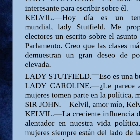
inte­resante para escribir sobre él.
KELVIL.––Hoy día es un tem
mundial,
lady
Stutfield. Me pro
electores un escrito sobre el asunto
Parlamento. Creo que las clases má
demuestran un gran deseo de po
elevada.
––
LADY
STUTFIELD.
Eso es una b
LADY
CAROLINE.––¿Le parece a 
mujeres tomen parte en la política, 
SIR
JOHN.––Kelvil, amor mío, Kelv
KELVIL.––La creciente influencia d
alentador en nuestra vida polític
mujeres siempre están del lado de la