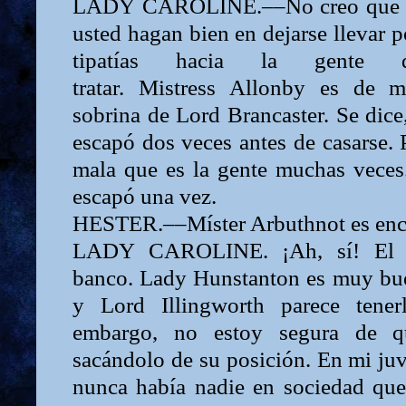
LADY
CAROLINE.––No creo que l
usted hagan bien en dejarse llevar p
tipatías hacia la gente 
tratar.
Mistress
Allonby es de m
sobrina de
Lord
Brancaster. Se dice
escapó dos veces antes de casarse. 
mala que es la gente muchas veces
escapó una vez.
HESTER.––Míster Arbuthnot es enc
LADY CAROLINE.
¡Ah, sí! El
banco.
Lady
Hunstanton es muy bue
y
Lord
Illingworth parece tener
embargo, no estoy segura de
sacándolo de su posición. En mi ju
nunca había nadie en socie­dad que