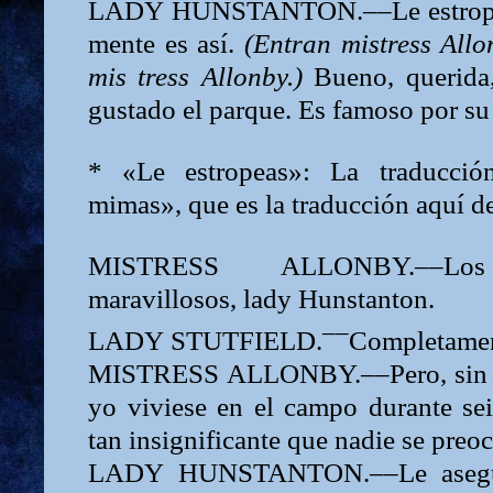
LADY
HUNSTANTON.––Le estrop
mente es así.
(Entran
mistress
All
mis
tress
Allonby.)
Bueno, querida
gustado el parque. Es famoso por su
* «Le estropeas»: La traducción
mimas», que es la traducción aquí d
MISTRESS
ALLONBY.––L
maravillosos,
lady
Hunstanton.
––
LADY
STUTFIELD.
Completamen
MISTRESS
ALLONBY.––Pero, sin e
yo viviese en el campo durante se
tan insignificante que nadie se preo
LADY
HUNSTANTON.––Le asegur