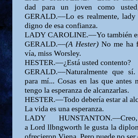
dad para un joven como usted,
GERALD.––Lo es realmente,
lady
digno de esa confianza.
LADY
CAROLINE.––Yo también esp
GERALD.––
(A
Hester)
No me ha fe
vía, miss Worsley.
HESTER.––¿Está usted contento?
GERALD.––Naturalmente que sí. E
para mí... Cosas en las que antes 
tengo la esperanza de alcanzarlas.
HESTER.––Todo debería estar al alca
La vida es una esperanza.
LADY
HUNSTANTON.––Cr
a
Lord
llbngworth le gusta la diplo
ofre­cieron Viena. Pero puede no ser 