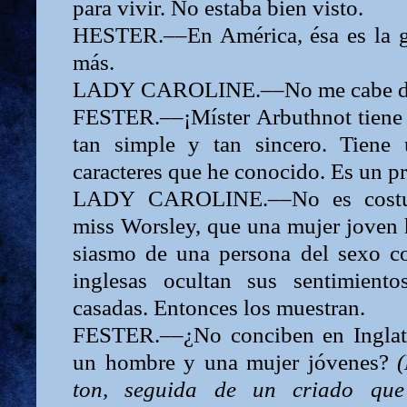
para vivir. No estaba bien visto.
HESTER.––En América, ésa es la g
más.
LADY
CAROLINE.––No me cabe d
FESTER.––¡Míster Arbuthnot tiene u
tan simple y tan sincero. Tiene
caracteres que he conocido. Es un pr
LADY
CAROLINE.––No es costum
miss Worsley, que una mujer joven 
siasmo de una persona del sexo co
inglesas ocultan sus sentimient
casadas. Entonces los muestran.
FESTER.––¿No conciben en Inglater
un hombre y una mujer jóvenes?
ton, seguida de un criado que