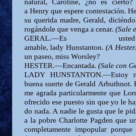
natural,
Caroline,
¿no es cierto
a
Henry
que espere contestación. He
su querida madre,
Gerald,
diciéndo
rogándole que venga a cenar.
(Sale e
GERAL.––Es u
amable,
lady
Hunstanton.
(A
Hester
un paseo, miss Worsley?
HESTER.––Encantada.
(Sale con
Ge
LADY
HUNSTANTON.––Estoy mu
buena suerte de
Gerald
Arbuthnot.
me agrada particularmente que
Lo
ofrecido ese puesto sin que yo le ha
do nada. A nadie le gusta que le pi
a la pobre
Charlotte
Pagden que un
completamente impopular porque t