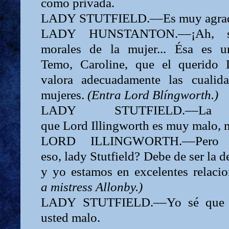
como privada.
LADY
STUTFIELD.––Es muy agradab
LADY
HUNSTANTON.––¡Ah, sí
morales de la mujer... Ésa es u
Temo,
Caroline,
que el querido
valora adecuadamente las cualid
mujeres.
(Entra
Lord
Blíngworth.)
LADY
STUTFIELD.––
que
Lord
Illingworth es muy malo, 
LORD
ILLINGWORTH.––Pero 
eso,
lady
Stutfield? Debe de ser la 
y yo esta­mos en excelentes relaci
a
mistress
Allonby.)
LADY
STUTFIELD.––Yo sé que 
usted malo.