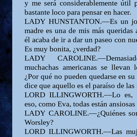
y me será considerablemente útil 
bastante loco para pensar en hacer.
LADY
HUNSTANTON.––Es un jove
madre es una de mis más queridas 
él acaba de ir a dar un paseo con nu
Es muy bonita, ¿verdad?
LADY
CAROLINE.––Demasia
muchachas americanas se llevan l
¿Por qué no pueden quedarse en su 
dice que aquello es el paraíso de las
LORD
ILLINGWORTH.––Lo es,
eso, como Eva, todas están ansiosas p
LADY
CAROLINE.––¿Quiénes son 
Worsley?
LORD
ILLINGWORTH.––Las mujer