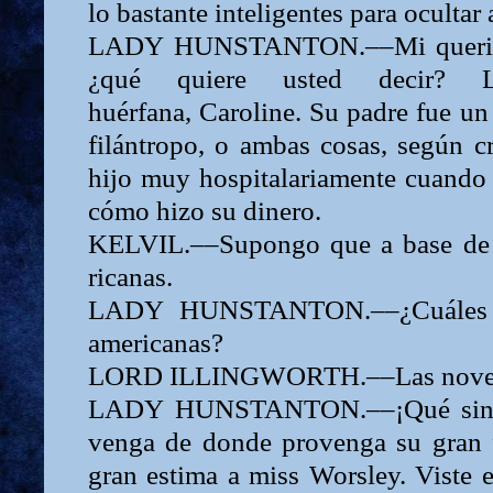
lo bastante inteligentes para ocultar 
LADY
HUNSTANTON.––Mi quer
¿qué quiere usted decir?
huérfana,
Caroline.
Su padre fue un
filántropo, o ambas cosas, según c
hijo muy hospitalaria­mente cuando
cómo hizo su dinero.
KELVIL.––Supongo que a base de 
ricanas.
LADY
HUNSTANTON.––¿Cuáles s
americanas?
LORD ILLINGWORTH.––Las novela
LADY
HUNSTANTON.––¡Qué singul
venga de donde provenga su gran 
gran estima a miss Worsley. Viste 