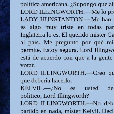
política americana. ¿Supongo que al
LORD
ILLINGWORTH.––Me lo pre
LADY
HUNSTANTON.––Me han dic
es algo muy triste en todas par
Inglaterra lo es. El querido míster C
al país. Me pregunto por qué
mi
permite. Estoy segura,
Lord
Illingw
está de acuerdo con que a la gente 
votar.
LORD
ILLINGWORTH.––Creo que
que debería hacerlo.
KELVIL.––¿No es usted de
político,
Lord
Illingworth?
LORD
ILLINGWORTH.––No debe
partido en nada, míster Kelvil. Deci