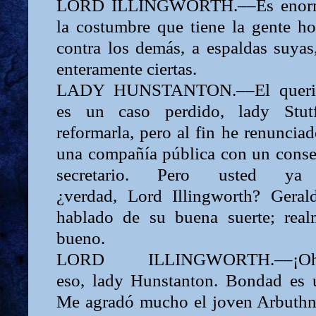
LORD
ILLINGWORTH.––Es enorm
la costumbre que tiene la gente ho
contra los demás, a espaldas suyas
enteramente ciertas.
LADY
HUNSTANTON.––El quer
es un caso perdido,
lady
Stut
reformarla, pero al fin he renuncia
una com­pañía pública con un conse
secreta­rio. Pero usted ya 
¿verdad,
Lord
Illingworth?
Gera
hablado de su buena suerte; rea
bueno.
LORD
ILLINGWORTH.–
eso,
lady
Hunstanton. Bondad es u
Me agradó mucho el joven Arbuthn