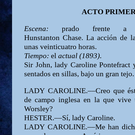
ACTO PRIME
Escena:
prado frente a
Hunstanton
Chase.
La acción de la
unas veinticuatro horas.
Tiempo:
el
actual (1893)
.
Sir John, lady Caroline Pontefract
sentados en sillas, bajo un gran tejo.
LADY
CAROLINE.––Creo que ésta
de campo inglesa en la que vive 
Worsley?
HESTER.––Sí,
lady Caroline.
LADY
CAROLINE.––Me han dicho 