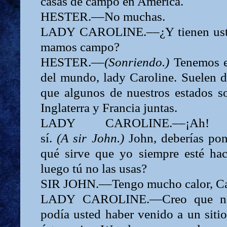
casas de campo en América.
HESTER.––No muchas.
LADY
CAROLINE.––¿Y tienen uste
mamos campo?
HESTER.––
(Sonriendo.)
Tenemos 
del mundo,
lady Caroline.
Suelen d
que algunos de nuestros estados 
Inglaterra y Francia juntas.
LADY
CAROLINE.––¡Ah
sí.
(A
sir
John.)
John,
deberías pon
qué sirve que yo siempre esté hac
luego tú no las usas?
SIR
JOHN.––Tengo mucho calor,
Ca
LADY
CAROLINE.—Creo que 
podía usted haber venido a un siti