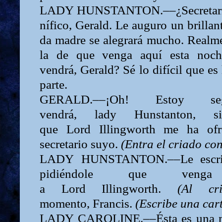
LADY
HUNSTANTON.––¿Secretario
nífico,
Gerald.
Le auguro un brillant
da madre se alegrará mucho. Realm
la de que venga aquí esta noch
vendrá,
Gerald?
Sé lo difícil que es
parte.
GERALD.––¡Oh! Estoy 
vendrá,
lady
Hunstanton, 
que
Lord
Illingworth me ha ofr
secretario suyo.
(Entra el criado con
LADY
HUNSTANTON.––Le escrib
pidiéndole que veng
a
Lord
Illingworth.
(Al
c
momento,
Francis.
(Escribe una cart
LADY
CAROLINE.––Ésta es una ma