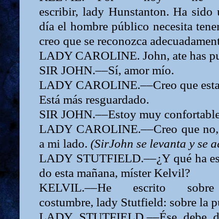
escribir,
lady
Hunstanton. Ha sido 
día el hombre público necesita ten
creo que se reconozca adecuadament
LADY CAROLINE. John,
ate has p
SIR
JOHN.––Sí, amor mío.
LADY
CAROLINE.––Creo que estarí
Está más resguardado.
SIR
JOHN.––Estoy muy confortabl
LADY
CAROLINE.––Creo que no
a mi lado.
(SirJohn se levanta y se a
LADY
STUTFIELD.––¿Y qué ha esta
do esta mañana, míster Kelvil?
KELVIL.––He escrito so
costumbre,
lady
Stutfield: sobre la p
LADY
STUTFIELD.––Ése debe d