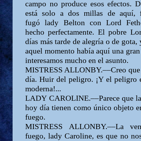
campo no produce esos efectos. D
está solo a dos millas de aquí,
fugó
lady
Belton con
Lord
Feth
hecho per­fectamente. El pobre
Lo
días más tarde de alegría o de gota,
aquel momento había aquí una gran 
inte­resamos mucho en el asunto.
MISTRESS ALLONBY.––Creo que la 
día. Huir del peligro. ¡Y el peligro 
moderna!...
LADY
CAROLINE.––Parece que las
hoy día tienen como único objeto e
fuego.
MISTRESS ALLONBY.––La vent
fuego,
lady Caroline,
es que no no