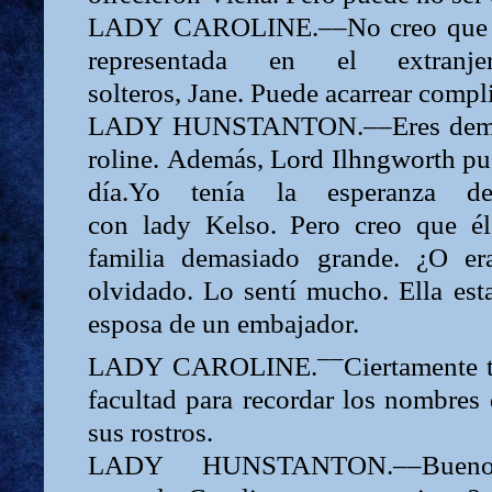
LADY
CAROLINE.––No creo que In
representada en el extran
solteros,
Jane.
Puede acarrear compl
LADY
HUNSTANTON.––Eres demas
roline.
Además,
Lord
Ilhngworth pu
día.Yo tenía la esperanza d
con
lady
Kelso. Pero creo que él
familia demasiado grande. ¿O er
olvidado. Lo sentí mucho. Ella est
esposa de un embajador.
––
LADY
CAROLINE.
Ciertamente 
facultad para recordar los nombres 
sus rostros.
LADY
HUNSTANTON.––Bue