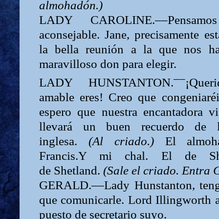
almohadón.)
LADY
CAROLINE.––Pensam
aconsejable.
Jane,
precisamente es
la bella re­unión a la que nos h
maravilloso don para elegir.
––
LADY
HUNSTANTON.
¡Que
amable eres! Creo que congeniaré
espero que nuestra encantadora vi
llevará un buen recuerdo de
inglesa.
(Al
criado.)
El almoh
Francis.Y mi chal. El de She
de
Shetland.
(Sale el criado. Entra 
GERALD.––Lady Hunstanton, tengo
que comunicarle.
Lord
Illingworth 
puesto de secretario suyo.