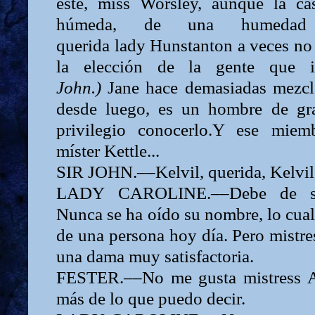
éste, miss Worsley, aunque la ca
húme­da, de una humedad 
querida
lady
Hunstan­ton a veces no
la elección de la gente que 
John.)
Jane
hace demasiadas mezc
desde luego, es un hombre de gra
privilegio conocerlo.Y ese miem­
míster
Kettle...
SIR
JOHN.––Kelvil, querida, Kelvil
LADY
CAROLINE.––Debe de se
Nunca se ha oído su nombre, lo cua
de una persona hoy día. Pero
mistr
una dama muy satisfactoria.
FESTER.––No me gusta
mistress
más de lo que puedo decir.