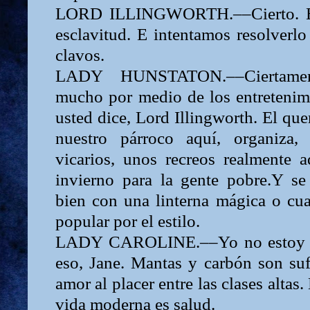
LORD
ILLINGWORTH.––Cierto. Es
esclavitud.
E
intentamos resolverlo 
clavos.
LADY
HUNSTATON.––Ciertame
mucho por medio de los entretenim
usted dice,
Lord
Illingworth. El qu
nues­tro párroco aquí, organiza
vicarios, unos recreos realmente a
invierno para la gente pobre.Y s
bien con una lin­terna mágica o cua
popular por el estilo.
LADY
CAROLINE.––Yo no estoy d
eso,
Jane.
Mantas y carbón son suf
amor al placer entre las clases altas.
vida moderna es salud.