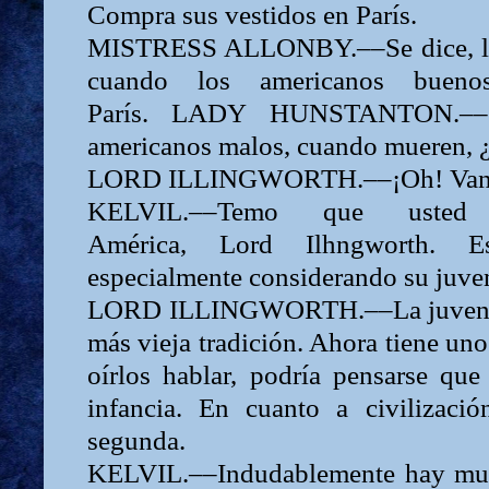
Compra sus vestidos en París.
MISTRESS ALLONBY.––Se dice,
cuando los americanos buen
París.
LADY
HUNSTANTON.––¿
americanos malos, cuando mueren, 
LORD
ILLINGWORTH.––¡Oh! Van 
KELVIL.––Temo que uste
América,
Lord
Ilhngworth. 
especialmente considerando su juve
LORD
ILLINGWORTH.––La juventu
más vieja tradición. Ahora tiene uno
oírlos hablar, podría pensarse que
infancia. En cuanto a civilizació
segunda.
KELVIL.––Indudablemente hay muc