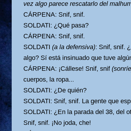
vez algo parece rescatarlo del malhum
CÁRPENA: Snif, snif.
SOLDATI: ¿Qué pasa?
CÁRPENA: Snif, snif.
SOLDATI
(a la defensiva)
: Snif, snif
algo? Sí está insinuado que tuve alg
CÁRPENA: ¡Cállese! Snif, snif
(sonríe
cuerpos, la ropa...
SOLDATI: ¿De quién?
SOLDATI: Snif, snif. La gente que esp
SOLDATI: ¿En la parada del 38, del o
Snif, snif. ¡No joda, che!