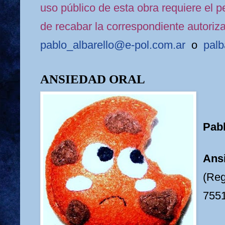
uso público de esta obra requiere el pe
de recabar la correspondiente autoriza
pablo_albarello@e-pol.com.ar
o
palb
ANSIEDAD ORAL
Pabl
Ans
(Reg
755