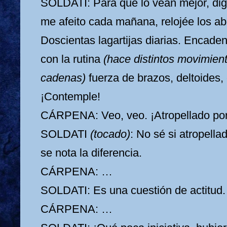
SOLDATI: Para que lo vean mejor, di
me afeito cada mañana, relojée los a
Doscientas lagartijas diarias. Encade
con la rutina
(hace distintos movimient
cadenas)
fuerza de brazos, deltoides, 
¡Contemple!
CÁRPENA: Veo, veo. ¡Atropellado por 
SOLDATI
(tocado)
: No sé si atropella
se nota la diferencia.
CÁRPENA: …
SOLDATI: Es una cuestión de actitud.
CÁRPENA: …