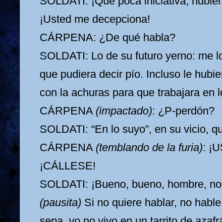
SOLDATI: ¡Qué poca iniciativa, hubiera
¡Usted me decepciona!
CÁRPENA: ¿De qué habla?
SOLDATI: Lo de su futuro yerno: me l
que pudiera decir pío. Incluso le hubie
con la achuras para que trabajara en l
CÁRPENA
(impactado)
: ¿P-perdón?
SOLDATI: “En lo suyo”, en su vicio, q
CÁRPENA
(temblando de la furia)
: ¡
¡CÁLLESE!
SOLDATI: ¡Bueno, bueno, hombre, no 
(pausita)
Si no quiere hablar, no hable
sepa, yo no vivo en un tarrito de azafr