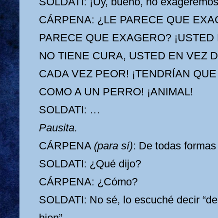
SOLDATI: ¡Uy, bueno, no exageremos
CÁRPENA: ¿LE PARECE QUE EXAG
PARECE QUE EXAGERO? ¡USTED 
NO TIENE CURA, USTED EN VEZ 
CADA VEZ PEOR! ¡TENDRÍAN QUE
COMO A UN PERRO! ¡ANIMAL!
SOLDATI: …
Pausita.
CÁRPENA
(para sí)
: De todas formas 
SOLDATI: ¿Qué dijo?
CÁRPENA: ¿Cómo?
SOLDATI: No sé, lo escuché decir “de
bien”.