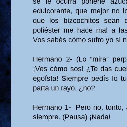
se le ocurra ponerle azú
edulcorante, que mejor no lo
que los bizcochitos sean c
poliéster me hace mal a la
Vos sabés cómo sufro yo si n
Hermano 2- (Lo “mira” perp
¡Ves cómo sos! ¿Te das cue
egoísta! Siempre pedís lo 
parta un rayo, ¿no?
Hermano 1- Pero no, tonto, a
siempre. (Pausa) ¡Nada!