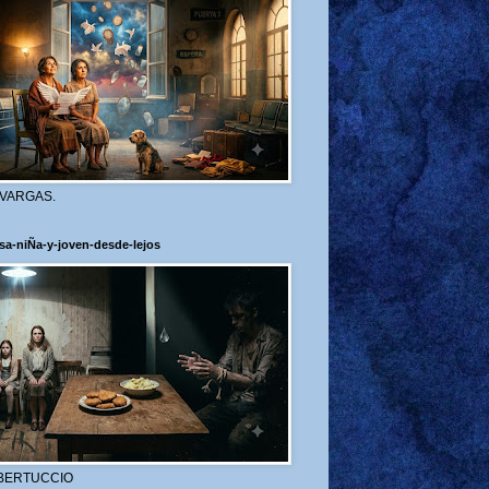
 VARGAS.
sa-niÑa-y-joven-desde-lejos
BERTUCCIO