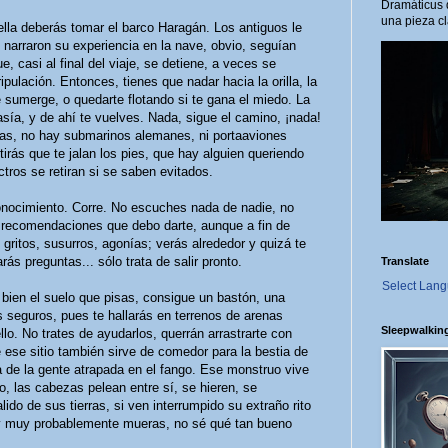
Dramáticus 
una pieza cl
e ella deberás tomar el barco Haragán. Los antiguos le
 narraron su experiencia en la nave, obvio, seguían
 casi al final del viaje, se detiene, a veces se
ipulación. Entonces, tienes que nadar hacia la orilla, la
e sumerge, o quedarte flotando si te gana el miedo. La
tasía, y de ahí te vuelves. Nada, sigue el camino, ¡nada!
nas, no hay submarinos alemanes, ni portaaviones
irás que te jalan los pies, que hay alguien queriendo
tros se retiran si se saben evitados.
 conocimiento. Corre. No escuches nada de nadie, no
s recomendaciones que debo darte, aunque a fin de
gritos, susurros, agonías; verás alrededor y quizá te
ás preguntas... sólo trata de salir pronto.
Translate
Select Lan
ra bien el suelo que pisas, consigue un bastón, una
 seguros, pues te hallarás en terrenos de arenas
Sleepwalkin
o. No trates de ayudarlos, querrán arrastrarte con
e ese sitio también sirve de comedor para la bestia de
de la gente atrapada en el fango. Ese monstruo vive
gro, las cabezas pelean entre sí, se hieren, se
ido de sus tierras, si ven interrumpido su extraño rito
n y muy probablemente mueras, no sé qué tan bueno