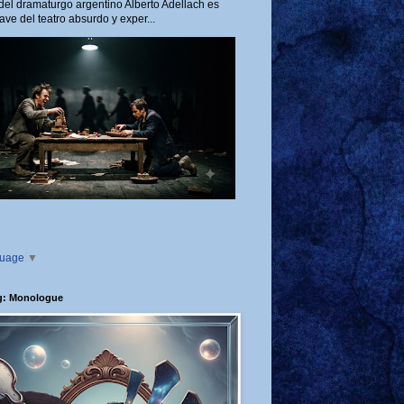
del dramaturgo argentino Alberto Adellach es
ave del teatro absurdo y exper...
guage
▼
g: Monologue