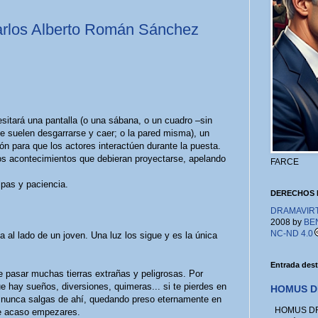
Carlos Alberto Román Sánchez
esitará una pantalla (o una sábana, o un cuadro –sin
e suelen desgarrarse y caer; o la pared misma), un
n para que los actores interactúen durante la puesta.
 los acontecimientos que debieran proyectarse, apelando
FARCE
ulpas y paciencia.
DERECHOS 
DRAMAVIRTU
2008 by
BE
NC-ND 4.0
 al lado de un joven. Una luz los sigue y es la única
Entrada des
e pasar muchas tierras extrañas y peligrosas. Por
 que hay sueños, diversiones, quimeras... si te pierdes en
HOMUS D
e nunca salgas de ahí, quedando preso eternamente en
HOMUS DRA
ue acaso empezares.