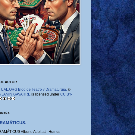
DE AUTOR
AL.ORG Blog de Teatro y Dramaturgia.
©
NJAMIN GAVARRE
is licensed under
CC BY-
tacada
RAMÁTICUS.
MÁTICUS Alberto Adellach Homus