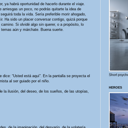
, ya habrá oportunidad de hacerlo durante el viaje.
 arriesgas un poco, no podrás quitarte la idea de
e seguirá toda la vida. Sería preferible morir ahogado,
ir. Ha sido un placer conversar contigo, quizá porque
camino. Si olvidé algo sin querer, o a propósito, lo
 temas aún y márchate. Buena suerte.
Short psycho
 dice: “Usted está aquí”. En la pantalla se proyecta el
sta al ser guiado por el niño.
HEROES
 la ilusión, del deseo, de los sueños, de las utopías,
es, de la imaginación, del desvarío, de la volatería...