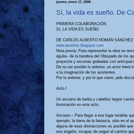
jueves, enero 17, 2008
Sí, la vida es sueño. De 
PRIMERA COLABORACIÓN
SI, LA VIDA ES SUEÑO
DE CARLOS ALBERTO ROMÁN SÁNCHEZ
www.arcetros.blogspot.com
Nota previa: Para representar la obra se nec
águila– de la bandera del Obispado de los qu
proyector y escenas grabadas con anticipació
De no ser posible lo anterior, un actor leerá
a la imaginación de los asistentes.
Por lo anterior, y por lo que viene, pido disc
Acto I
Un anciano de barba y cabellos largos camina
iluminación en este acto.
Anciano.– Para llegar a ese lugar tendrás qu
ejemplo: la tierra de la fantasía, sitio en el
alguna de esas distracciones es posible qu
ese engaño, incapaz de seguir el camino q