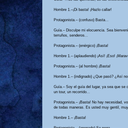
Hombre 1.–¡Di basta! ¡Hazlo callar!
Protagonista.– (confuso) Basta...
Guía.– Disculpe mi elocuencia. Sea bienvenido 
terruños, senderos...
Protagonista.– (enérgico) ¡Basta!
Hombre 1.– (aplaudiendo) ¡Así! ¡Eso! ¡Maravil
Protagonista.– (al hombre) ¡Basta!
Hombre 1.– (indignado) ¿Que pasó? ¿Así no
Guía.– Soy el guía del lugar, ya sea que se q
un tour, un recorrido...
Protagonista.– ¡Basta! No hay necesidad, voy
de todas maneras. Es usted muy gentil, muy
Hombre 1.– ¡Basta!
Protagonista.– (apenado) Se pega...