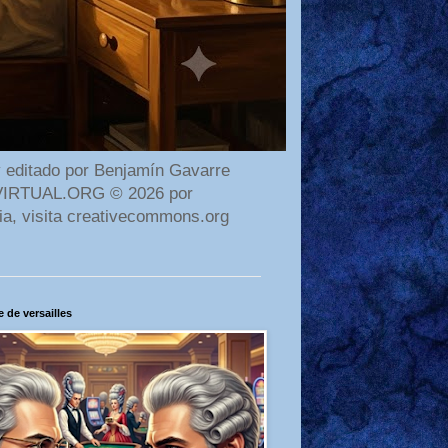
 editado por Benjamín Gavarre
AMAVIRTUAL.ORG © 2026 por
ia, visita creativecommons.org
 de versailles