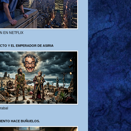
N EN NETFLIX
CTO Y EL EMPERADOR DE ASIRIA
rabal
VIENTO HACE BUÑUELOS.