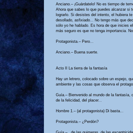
Anciano.– ¡Guárdatelo! No es tiempo de temer
Ahora que sabes lo que puedes alcanzar si te
lograrlo. Si desistes del intento, el hubiera t
desollado, asfixiado... No tengo más que dec
sólo yo he hablado. Es hora de que inicies el 
más seguro es que no tenga importancia. No
Protagonista.– Pero...
Anciano.– Buena suerte.
Acto II La tierra de la fantasía
Hay un letrero, colocado sobre un espejo, que
ambiente y las cosas que observa el protagoni
Guía.– Bienvenido al mundo de la fantasía, de
de la felicidad, del placer...
Hombre 1.– (al protagonista) Di basta...
Protagonista.– ¿Perdón?
Guía.–...de las quimeras, de las excentricidad