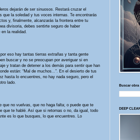
deros dejarán de ser sinuosos. Restará cruzar el
 que la soledad y tus voces internas. Te encontrarás
tos y, finalmente, alcanzarás la frontera entre tu
nea divisoria, debes sentirte seguro de haber
en la realidad.
por eso hay tantas tierras extrañas y tanta gente
ben buscar y no se preocupan por averiguar si en
iaje y tratan de detener a los demás para sentir que han
onde están: “Mal de muchos...”. En el desierto de tus
vez hasta lo encuentres, no hay nada seguro, pero el
tro lado.
Buscar obra
e que no vuelvas, que no haga falta; o puede que te
DEEP CLEAN
 que te hablé. Así que si retornas o no, da igual, todo
ante es lo que busques, lo que encuentres. Lo