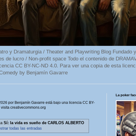
 y Dramaturgia / Theater and Playwriting Blog Fundado y
ines de lucro / Non-profit space Todo el contenido de DR
cencia CC BY-NC-ND 4.0. Para ver una copia de esta licenc
Comedy by Benjamín Gavarre
La poker face
6 por Benjamín Gavarre está bajo una licencia CC BY-
, visita creativecommons.org
ta
Sí: la vida es sueño de CARLOS ALBERTO
strar todas las entradas