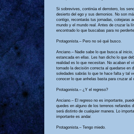
Si sobrevives, continúa el derrotero, los sen
desierto del ego y sus demonios. No son más
contigo, recontarás tus jornadas, cotejaras ac
mundo y el mundo real. Antes de cruzar la lí
encontrado lo que buscabas para no perderte 
Protagonista.– Pero no sé qué busco.
Anciano.– Nadie sabe lo que busca al inicio, 
estancada en ellas. Les han dicho lo que de
realidad es lo que necesitan. No acaban el v
tomado la decisión correcta al quedarse en d
soledades sabrás lo que te hace falta y tal 
conocer lo que anhelas basta para cruzar al o
Protagonista.– ¿Y el regreso?
Anciano.– El regreso no es importante, pued
quedes en alguno de los terrenos nefandos de
será distinto de cualquier manera. Lo import
importante es andar.
Protagonista.– Tengo miedo.