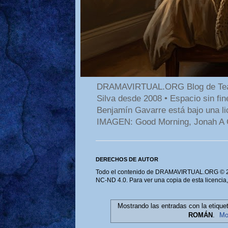
DRAMAVIRTUAL.ORG Blog de Teatro
Silva desde 2008 • Espacio sin f
Benjamín Gavarre está bajo una li
IMAGEN: Good Morning, Jonah A 
DERECHOS DE AUTOR
Todo el contenido de DRAMAVIRTUAL.ORG © 202
NC-ND 4.0. Para ver una copia de esta licencia
Mostrando las entradas con la etique
ROMÁN
.
Mo