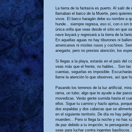
La tierra de la fantasía es puerto. Al salir d
llamaban el barco de la Muerte, pero quienes
vivos. El barco haragán debe su nombre a que,
hunde... siempre regresa, eso sí, con o sin tr
única orilla que veas desde el sitio en que s
nave boyará y regresará a la tierra de la fan
En aquellas aguas no hay tiburones ni balle
americanos ni misiles rusos y cochinos. Sent
anegarte, pero no prestes atención, los espec
Si llegas a la playa, estarás en el país del
veas más que el frente, no hables... Son la
cuentas, seguirlas es imposible. Escucharás 
llame la atención lo que observes, así que har
Pasando los terrenos de la luz artificial, mi
rama, un tubo; algo que te ayude a dar pasos
movedizas. Verás gente sumida hasta el cuell
ellos. Sigue tu camino y hazlo aprisa, porqu
dos espaldas y dos cabezas que se alimenta 
en el siguiente territorio. De día no hay peli
muerden... Pero si llega la noche y no has sal
de paz debido a tu irrupción, te perseguirá
seas para luchar contra ingentes basiliscos.