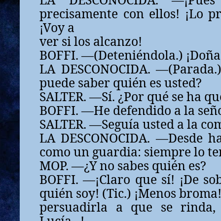
precisamente con ellos! ¡Lo pre
¡Voy a
ver si los alcanzo!
BOFFI. —(Deteniéndola.) ¡Doña
LA DESCONOCIDA. —(Parada.) 
puede saber quién es usted?
SALTER. —Sí. ¿Por qué se ha q
BOFFI. —He defendido a la señ
SALTER. —Seguía usted a la comi
LA DESCONOCIDA. —Desde hac
como un guardia: siempre lo ten
MOP. —¿Y no sabes quién es?
BOFFI. —¡Claro que sí! ¡De so
quién soy! (Tic.) ¡Menos broma
persuadirla a que se rinda,
Lucía...!