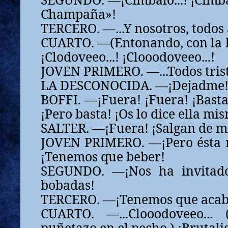
Champaña»!
TERCERO. —...Y nosotros, todos a
CUARTO. —(Entonando, con la le
¡Clodoveeo...! ¡Clooodoveeo...!
JOVEN PRIMERO. —...Todos triste
LA DESCONOCIDA. —¡Dejadme!
BOFFI. —¡Fuera! ¡Fuera! ¡Basta 
¡Pero basta! ¡Os lo dice ella mi
SALTER. —¡Fuera! ¡Salgan de mi
JOVEN PRIMERO. —¡Pero ésta no
¡Tenemos que beber!
SEGUNDO. —¡Nos ha invitado 
bobadas!
TERCERO. —¡Tenemos que acab
CUARTO. —...Clooodoveeo...
puñetazo en el pecho.) ¡Brutali