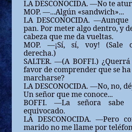
LA DESCONOCIDA. —No te aturr
MOP. —...Algún «sandwich»...
LA DESCONOCIDA. —Aunque s
pan. Por meter algo dentro, y d
cabeza que me da vueltas.
MOP. —¡Sí, sí, voy! (Sale 
derecha.)
SALTER. —(A BOFFI.) ¿Querrá
favor de comprender que se ha
marcharse?
LA DESCONOCIDA. —No, no, déja
Un señor que me conoce...
BOFFI. —La señora sabe
equivocado.
LA DESCONOCIDA. —Pero co
marido no me llame por teléfono