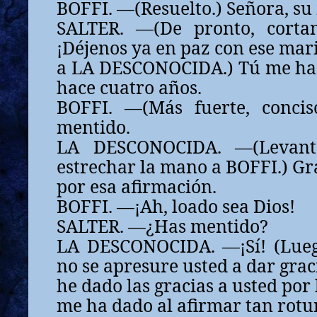
BOFFI. —(Resuelto.) Señora, su 
SALTER. —(De pronto, cortan
¡Déjenos ya en paz con ese mari
a LA DESCONOCIDA.) Tú me ha
hace cuatro años.
BOFFI. —(Más fuerte, concis
mentido.
LA DESCONOCIDA. —(Levant
estrechar la mano a BOFFI.) Gra
por esa afirmación.
BOFFI. —¡Ah, loado sea Dios!
SALTER. —¿Has mentido?
LA DESCONOCIDA. —¡Sí! (Lueg
no se apresure usted a dar graci
he dado las gracias a usted por 
me ha dado al afirmar tan rot