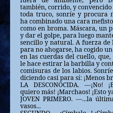
también, corrido, y convencido 
toda truco, sonríe y procura 
ha combinado una cara mefistof
como en broma. Máscara, un p
y dar el golpe, para luego mant
sencillo y natural. A fuerza de
para no ahogarse, ha cogido un 
en las cuerdas del cuello, que,
le hace estirar la barbilla y con
comisuras de los labios. Sonr
diciendo casi para sí: ¡Menos b
LA DESCONOCIDA. —¡No! ¡Ba
quiero más! ¡Marchaos! ¡Esto y
JOVEN PRIMERO. —...la últim
vasos...
SEGUNDO. —¡Címbalo...! ¡Címba