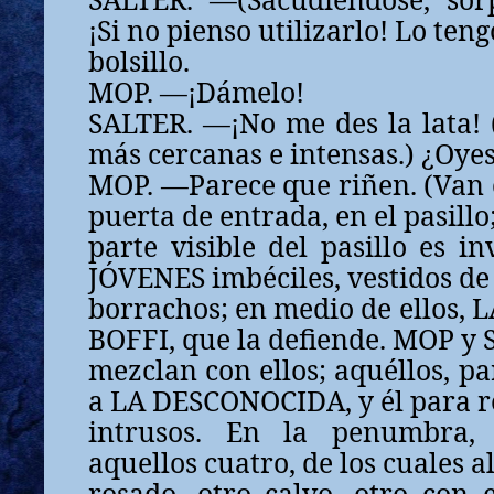
¡Si no pienso utilizarlo! Lo tengo.
bolsillo.
MOP. —¡Dámelo!
SALTER. —¡No me des la lata! 
más cercanas e intensas.) ¿Oye
MOP. —Parece que riñen. (Van 
puerta de entrada, en el pasillo
parte visible del pasillo es i
JÓVENES imbéciles, vestidos de
borrachos; en medio de ellos,
BOFFI, que la defiende. MOP y 
mezclan con ellos; aquéllos, pa
a LA DESCONOCIDA, y él para r
intrusos. En la penumbra,
aquellos cuatro, de los cuales 
rosado, otro calvo, otro con 