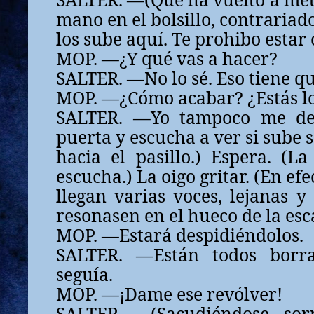
mano en el bolsillo, contrariad
los sube aquí. Te prohibo estar 
MOP. —¿Y qué vas a hacer?
SALTER. —No lo sé. Eso tiene qu
MOP. —¿Cómo acabar? ¿Estás l
SALTER. —Yo tampoco me dej
puerta y escucha a ver si sube 
hacia el pasillo.) Espera. (L
escucha.) La oigo gritar. (En efe
llegan varias voces, lejanas y
resonasen en el hueco de la esc
MOP. —Estará despidiéndolos.
SALTER. —Están todos borr
seguía.
MOP. —¡Dame ese revólver!
SALTER. —(Sacudiéndose, sorp