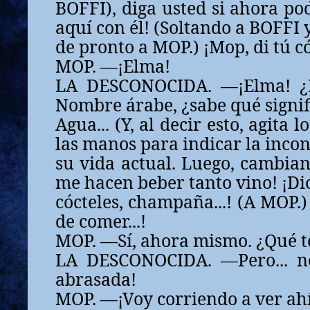
BOFFI), diga usted si ahora pod
aquí con él! (Soltando a BOFFI 
de pronto a MOP.) ¡Mop, di tú 
MOP. —¡Elma!
LA DESCONOCIDA. —¡Elma! ¿
Nombre árabe, ¿sabe qué signif
Agua... (Y, al decir esto, agita
las manos para indicar la incon
su vida actual. Luego, cambian
me hacen beber tanto vino! ¡Di
cócteles, champaña...! (A MOP.)
de comer...!
MOP. —Sí, ahora mismo. ¿Qué t
LA DESCONOCIDA. —Pero... no
abrasada!
MOP. —¡Voy corriendo a ver ahí.