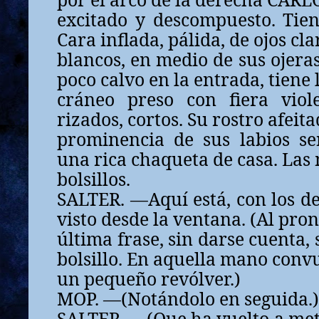
excitado y descompuesto. Tien
Cara inflada, pálida, de ojos cla
blancos, en medio de sus ojera
poco calvo en la entrada, tiene 
cráneo preso con fiera viol
rizados, cortos. Su rostro afeit
prominencia de sus labios sen
una rica chaqueta de casa. Las 
bolsillos.
SALTER. —Aquí está, con los d
visto desde la ventana. (Al pro
última frase, sin darse cuenta,
bolsillo. En aquella mano con
un pequeño revólver.)
MOP. —(Notándolo en seguida.)
SALTER. —(Que ha vuelto a met