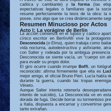
caótica y cambiante) y
la forma
(las etiq
expectativas legales o familiares que la soci
resume perfectamente la tesis de la obra: la 
posee, sino algo que se crea dinámicamente se
Resumen Minucioso por Actos
Acto I: La vorágine de Berlín
La acción comienza en el lujoso y caótico apar
cínico escritor en Berlín.
Allí vive la protagon
Desconocida
(o Elma), quien trabaja como baila
vida nocturna, autodestructiva y asfixiante, atr
con Salter y rodeada por la ambigua presencia 
Desconocida se siente vacía, un "cuerpo sin al
para evadir su propio dolor.
El giro ocurre cuando irrumpe
Boffi
, un fotógraf
reconocido: afirma firmemente que ella es
Luc
mejor amigo, el oficial Bruno Pieri. Lucía había 
durante la guerra, cuando las tropas enemiga
Véneto.
Aunque Salter intenta retenerla desesperadam
intento de suicidio), La Desconocida ve en est
dorada de fuga. Decide borrar su tormentoso pr
a Italia, dispuesta a encarnar y convertirse g
tanto extrañan.