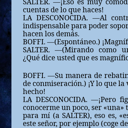
SALTER. —¡Eso es muy cómodo
cuentas de lo que haces!
LA DESCONOCIDA. —Al contr
indispensable para poder sopor
hacen los demás.
BOFFI. —(Espontáneo.) ¡Magníf
SALTER. —(Mirando como un
¿Qué dice usted que es magnífi
BOFFI. —Su manera de rebatir.
de conmiseración.) ¡Y lo que la 
hecho!
LA DESCONOCIDA. —¡Pero figú
conocerme un poco, ser «una» 
para mí (a SALTER), eso es, «
este señor, por ejemplo (coge de