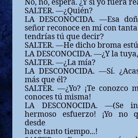
No, no, espera. ¿Y si yo fuera re
SALTER. —¿Quién?
LA DESCONOCIDA. —Esa doña
señor reconoce en mí con tanta
tendrías tú que decir?
SALTER. —He dicho broma estú
LA DESCONOCIDA. —¿Y la tuya,
SALTER. —¿La mía?
LA DESCONOCIDA. —Sí. ¿Aca
más que él?
SALTER. —¿Yo? ¡Te conozco m
conoces tú misma!
LA DESCONOCIDA. —(Se inc
hermoso esfuerzo! ¡Yo no 
desde
hace tanto tiempo...!