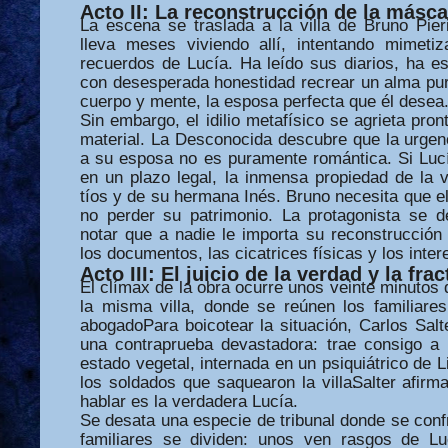
Acto II: La reconstrucción de la máscar
La escena se traslada a la villa de Bruno Pier
lleva meses viviendo allí, intentando mimeti
recuerdos de Lucía. Ha leído sus diarios, ha e
con desesperada honestidad recrear un alma pur
cuerpo y mente, la esposa perfecta que él desea
Sin embargo, el idilio metafísico se agrieta pron
material. La Desconocida descubre que la urgen
a su esposa no es puramente romántica. Si Luc
en un plazo legal, la inmensa propiedad de la 
tíos y de su hermana Inés. Bruno necesita que e
no perder su patrimonio. La protagonista se d
notar que a nadie le importa su reconstrucción e
los documentos, las cicatrices físicas y los int
Acto III: El juicio de la verdad y la frac
El clímax de la obra ocurre unos veinte minutos 
la misma villa, donde se reúnen los familiar
abogado.
Para boicotear la situación, Carlos Sal
una contraprueba devastadora: trae consigo a
estado vegetal, internada en un psiquiátrico de 
los soldados que saquearon la villa.
Salter afirm
hablar es la verdadera Lucía.
Se desata una especie de tribunal donde se conf
familiares se dividen: unos ven rasgos de L