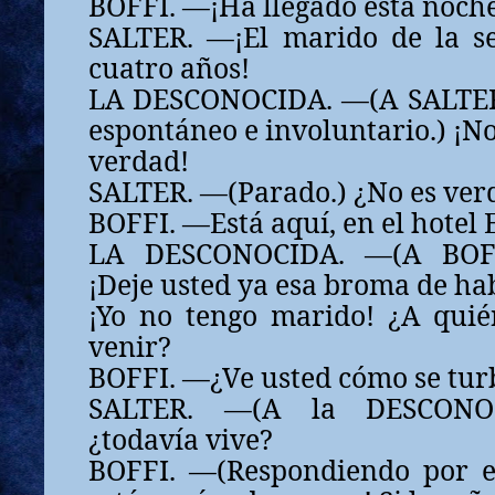
BOFFI. —¡Ha llegado esta noch
SALTER. —¡El marido de la s
cuatro años!
LA DESCONOCIDA. —(A SALTER
espontáneo e involuntario.) ¡No
verdad!
SALTER. —(Parado.) ¿No es ver
BOFFI. —Está aquí, en el hotel 
LA DESCONOCIDA. —(A BOFFI
¡Deje usted ya esa broma de ha
¡Yo no tengo marido! ¿A qui
venir?
BOFFI. —¿Ve usted cómo se tur
SALTER. —(A la DESCONOCI
¿todavía vive?
BOFFI. —(Respondiendo por el