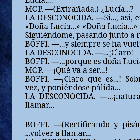
MOP. —(Extrañada.) ¿Lucía...?
LA DESCONOCIDA. —Sí..., así, en
«Doña Lucía...» «Doña Lucía...»
Siguiéndome, pasando junto a 
BOFFI. —...y siempre se ha vuel
LA DESCONOCIDA. —...¡Claro!
BOFFI. —...porque es doña Lucía
MOP. —¡Qué va a ser...!
BOFFI. —¡Claro que es...! Sob
vez, y poniéndose pálida...
LA DESCONOCIDA. —...¡natura
llamar...
BOFFI. —(Rectificando y pisán
...volver a llamar...