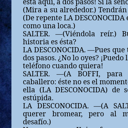
está aquí, a dos pasos! Si la señ
(Mira a su alrededor.) Tendrán 
(De repente LA DESCONOCIDA es
como una loca.)
SALTER. —(Viéndola reír.) B
historia es ésta?
LA DESCONOCIDA. —Pues que t
dos pasos. ¿No lo oyes? ¡Puedo 
teléfono cuando quiera!
SALTER. —(A BOFFI, para c
caballero: éste no es el moment
ella (LA DESCONOCIDA) de s
estúpida.
LA DESCONOCIDA. —(A SALT
querer bromear, pero al 
desafío.)