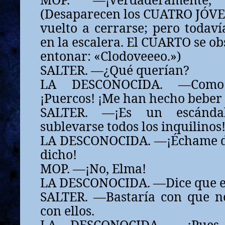
(Desaparecen los CUATRO JÓVE
vuelto a cerrarse; pero todavía
en la escalera. El CUARTO se ob
entonar: «Clodoveeeo.»)
SALTER. —¿Qué querían?
LA DESCONOCIDA. —Como
¡Puercos! ¡Me han hecho beber t
SALTER. —¡Es un escándal
sublevarse todos los inquilinos
LA DESCONOCIDA. —¡Échame de 
dicho!
MOP. —¡No, Elma!
LA DESCONOCIDA. —Dice que es
SALTER. —Bastaría con que n
con ellos.
LA DESCONOCIDA. —¡Pues