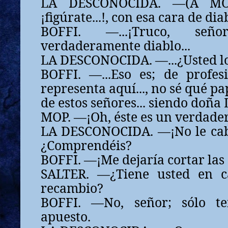
LA DESCONOCIDA. —(A MOP.)
¡figúrate...!, con esa cara de dia
BOFFI. —...¡Truco, señ
verdaderamente diablo...
LA DESCONOCIDA. —...¿Usted lo
BOFFI. —...Eso es; de profesi
representa aquí..., no sé qué pap
de estos señores... siendo doña 
MOP. —¡Oh, éste es un verdader
LA DESCONOCIDA. —¡No le cab
¿Comprendéis?
BOFFI. —¡Me dejaría cortar las
SALTER. —¿Tiene usted en c
recambio?
BOFFI. —No, señor; sólo te
apuesto.