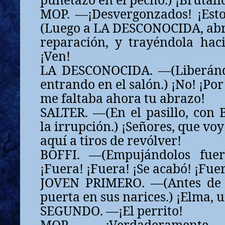
MOP. —¡Desvergonzados! ¡Esto
(Luego a LA DESCONOCIDA, ab
reparación, y trayéndola haci
¡Ven!
LA DESCONOCIDA. —(Liberánd
entrando en el salón.) ¡No! ¡Por
me faltaba ahora tu abrazo!
SALTER. —(En el pasillo, con 
la irrupción.) ¡Señores, que voy
aquí a tiros de revólver!
BOFFI. —(Empujándolos fuer
¡Fuera! ¡Fuera! ¡Se acabó! ¡Fue
JOVEN PRIMERO. —(Antes de q
puerta en sus narices.) ¡Elma, u
SEGUNDO. —¡El perrito!
MOP. —¡Verdaderamente,