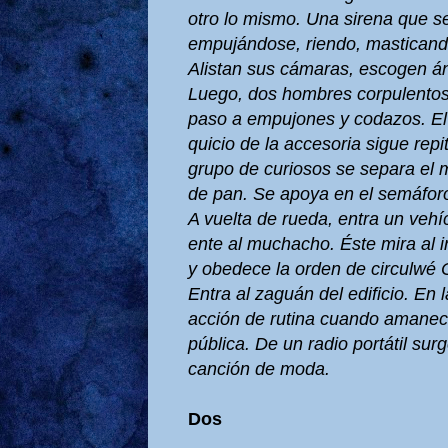
otro lo mismo. Una sirena que s
empujándose, riendo, mastican
Alistan sus cámaras, escogen án
Luego, dos hombres corpulentos 
paso a empujones y codazos. E
quicio de la accesoria sigue rep
grupo de curiosos se separa el
de pan. Se apoya en el semáforo,
A vuelta de rueda, entra un vehícu
ente al muchacho. Éste mira al in
y obedece la orden de circulwé
Entra al zaguán del edificio. En l
acción de rutina cuando amanec
pública. De un radio portátil surg
canción de moda.
Dos