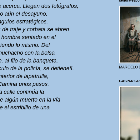
señora-espo
e acerca. Llegan dos fotógrafos,
do aún el desayuno.
gulos estratégicos.
de traje y corbata se abren
l hombre sentado en el
itiendo lo mismo. Del
 muchacho con la bolsa
 al filo de la banqueta.
MARCELO 
lo de la policía, se detienefi-
terior de lapatrulla,
GASPAR GR
 Camina unos pasos.
a calle continúa la
e algún muerto en la vía
e el estribillo de una