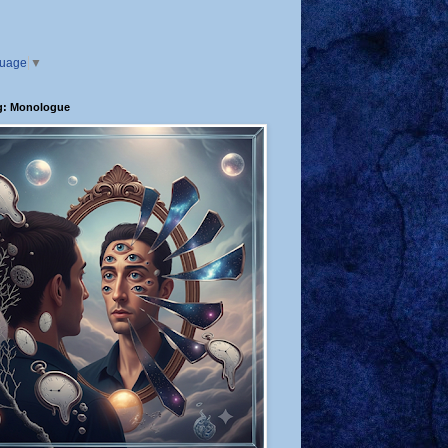
guage
▼
g: Monologue