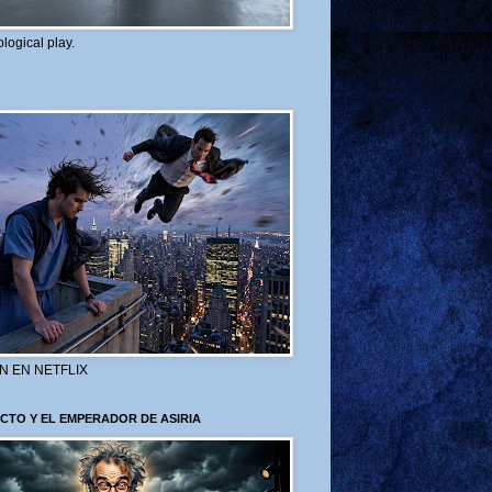
logical play.
N EN NETFLIX
CTO Y EL EMPERADOR DE ASIRIA