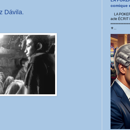
LA POKER
comique e
z Dávila.
LA POKER 
acte ÉCRIT
═════════
⚜...