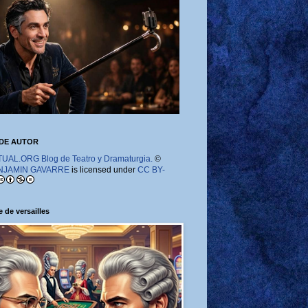
DE AUTOR
AL.ORG Blog de Teatro y Dramaturgia.
©
NJAMIN GAVARRE
is licensed under
CC BY-
 de versailles