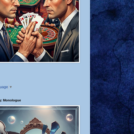
guage
▼
g: Monologue