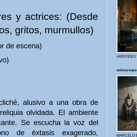
es y actrices: (Desde
os, gritos, murmullos)
tor de escena)
ARÍSTIDES
vo)
señora-espo
 cliché, alusivo a una obra de
reliquia olvidada. El ambiente
cante. Se escucha la voz del
ono de éxtasis exagerado,
MARCELO 