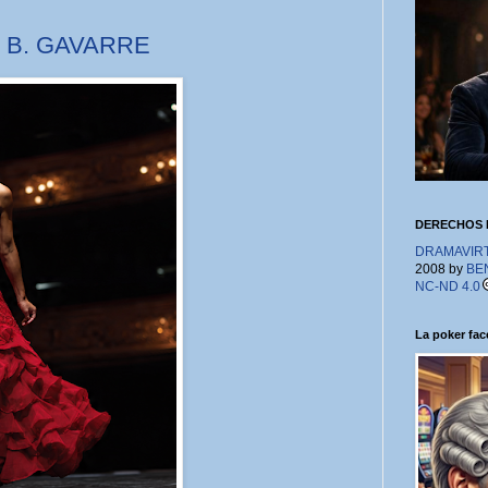
A. B. GAVARRE
DERECHOS 
DRAMAVIRTU
2008 by
BE
NC-ND 4.0
La poker face