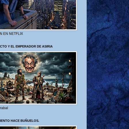
N EN NETFLIX
CTO Y EL EMPERADOR DE ASIRIA
rabal
VIENTO HACE BUÑUELOS.