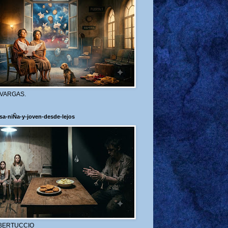
 VARGAS.
sa-niÑa-y-joven-desde-lejos
BERTUCCIO