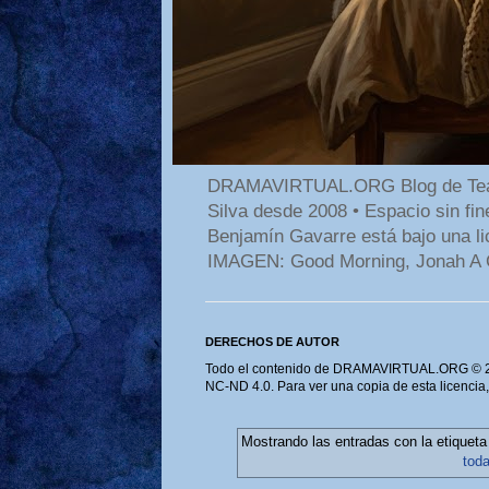
DRAMAVIRTUAL.ORG Blog de Teatro
Silva desde 2008 • Espacio sin f
Benjamín Gavarre está bajo una li
IMAGEN: Good Morning, Jonah A 
DERECHOS DE AUTOR
Todo el contenido de DRAMAVIRTUAL.ORG © 202
NC-ND 4.0. Para ver una copia de esta licencia
Mostrando las entradas con la etiquet
tod