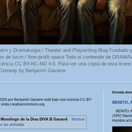
 y Dramaturgia / Theater and Playwriting Blog Fundado y
ines de lucro / Non-profit space Todo el contenido de DR
cencia CC BY-NC-ND 4.0. Para ver una copia de esta licenc
Comedy by Benjamín Gavarre
Entrada des
6 por Benjamín Gavarre está bajo una licencia CC BY-
BENITO, A
, visita creativecommons.org
BENITO, A 
(TIPO Stand
a
Monólogo de la Diva DIVA B Gavarré
.
Mostrar
Hombre al bo
as las entradas