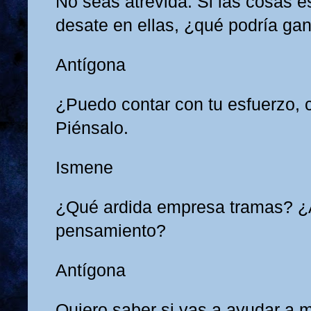
No seas atrevida: Si las cosas es
desate en ellas, ¿qué podría ga
Antígona
¿Puedo contar con tu esfuerzo, 
Piénsalo.
Ismene
¿Qué ardida empresa tramas? ¿
pensamiento?
Antígona
Quiero saber si vas a ayudar a m