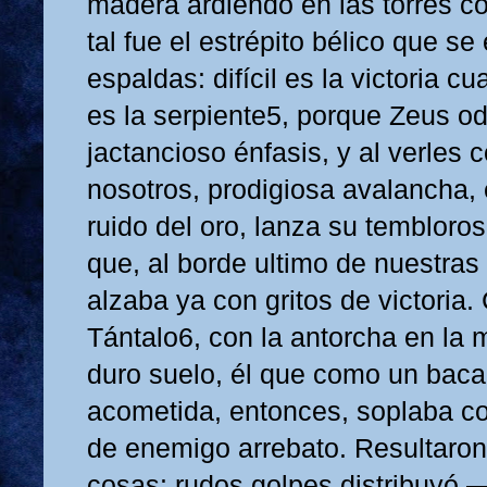
madera ardiendo en las torres co
tal fue el estrépito bélico que se
espaldas: difícil es la victoria c
es la serpiente5, porque Zeus od
jactancioso énfasis, y al verles
nosotros, prodigiosa avalancha, 
ruido del oro, lanza su tembloros
que, al borde ultimo de nuestras
alzaba ya con gritos de victoria.
Tántalo6, con la antorcha en la m
duro suelo, él que como un baca
acometida, entonces, soplaba co
de enemigo arrebato. Resultaron
cosas: rudos golpes distribuyó