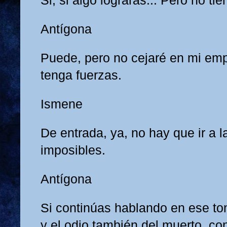
Si, si algo lograrás... Pero no ti
Antígona
Puede, pero no cejaré en mi em
tenga fuerzas.
Ismene
De entrada, ya, no hay que ir a 
imposibles.
Antígona
Si continúas hablando en ese to
y el odio también del muerto, co