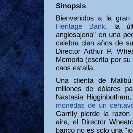
Sinopsis
Bienvenidos a la gran 
Heritage Bank
, la úl
anglosajona" en una pe
celebra cien años de su
Director Arthur P. Whe
Memoria (escrita por su 
caos estalla.
Una clienta de Malibú
millones de dólares p
Nastasia Higginbotham, 
monedas de un centav
Garrity pierde la razón
aire, el Director Wheat
banco no es solo una "jo