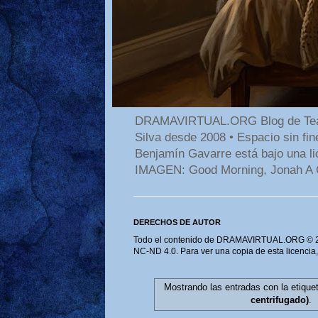
DRAMAVIRTUAL.ORG Blog de Teatro
Silva desde 2008 • Espacio sin f
Benjamín Gavarre está bajo una li
IMAGEN: Good Morning, Jonah A 
DERECHOS DE AUTOR
Todo el contenido de DRAMAVIRTUAL.ORG © 202
NC-ND 4.0. Para ver una copia de esta licencia
Mostrando las entradas con la etiqu
centrifugado)
.