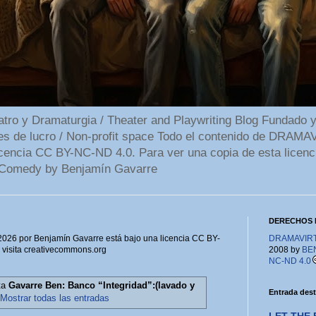
 y Dramaturgia / Theater and Playwriting Blog Fundado y
ines de lucro / Non-profit space Todo el contenido de DR
cencia CC BY-NC-ND 4.0. Para ver una copia de esta licenc
Comedy by Benjamín Gavarre
DERECHOS 
6 por Benjamín Gavarre está bajo una licencia CC BY-
DRAMAVIRTU
, visita creativecommons.org
2008 by
BE
NC-ND 4.0
eta
Gavarre Ben: Banco “Integridad”:(lavado y
Entrada des
Mostrar todas las entradas