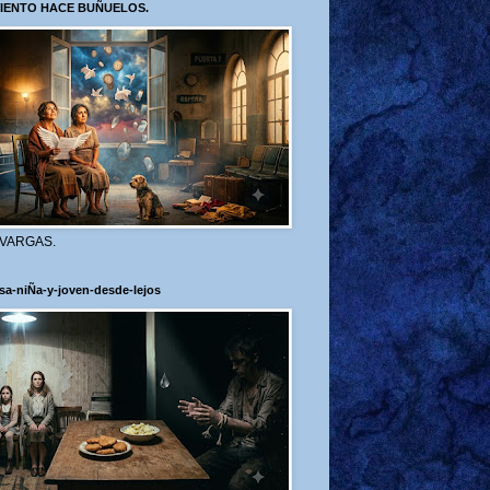
VIENTO HACE BUÑUELOS.
 VARGAS.
sa-niÑa-y-joven-desde-lejos