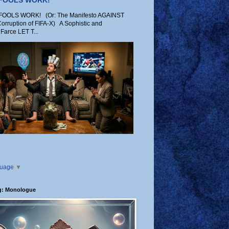
 FOOLS WORK!
OLS WORK! (Or: The Manifesto AGAINST
Corruption of FIFA-X) A Sophistic and
Farce LET T...
guage
▼
g: Monologue