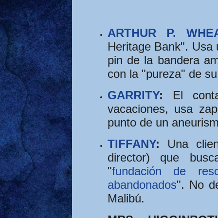
ARTHUR P. WHE
Heritage Bank".
Usa 
pin de la bandera a
con la "pureza" de su 
GARRITY
:
El conta
vacaciones, usa zap
punto de un aneurism
TIFFANY
:
Una clien
director) que bus
"
fundación de res
abandonados
". No d
Malibú.