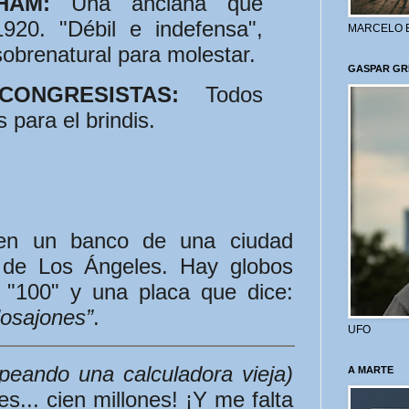
HAM:
Una anciana que
920. "Débil e indefensa",
MARCELO 
obrenatural para molestar.
GASPAR GR
ONGRESISTAS:
Todos
s para el brindis.
en un banco de una ciudad
 de Los Ángeles. Hay globos
 "100" y una placa que dice:
losajones”
.
UFO
lpeando una calculadora vieja)
A MARTE
s... cien millones! ¡Y me falta