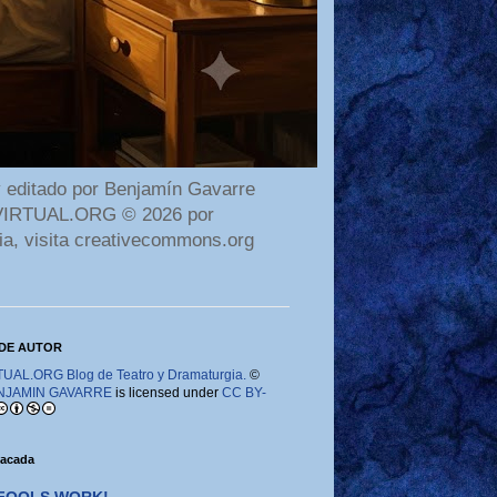
 editado por Benjamín Gavarre
AMAVIRTUAL.ORG © 2026 por
ia, visita creativecommons.org
DE AUTOR
AL.ORG Blog de Teatro y Dramaturgia.
©
NJAMIN GAVARRE
is licensed under
CC BY-
tacada