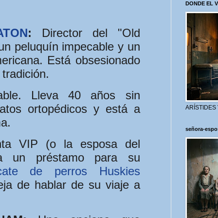
DONDE EL 
ATON
:
Director del "Old
un peluquín impecable y un
mericana. Está obsesionado
tradición.
ble. Lleva 40 años sin
atos ortopédicos y está a
ARÍSTIDES
a.
señora-espo
ta VIP (o la esposa del
ca un préstamo para su
cate de perros Huskies
eja de hablar de su viaje a