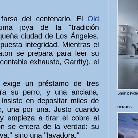
farsa del centenario. El
Old
tima joya de la "tradición
queña ciudad de Los Ángeles,
puesta integridad. Mientras el
aton se prepara para leer su
contable exhausto, Garrity), el
 exige un préstamo de tres
ara su perro, y una anciana,
Short psycho
insiste en depositar miles de
o
, una por una. Justo cuando
HEROES
 y empieza a tirar el cobre al
on se entera de la verdad: su
ya," sino una "lavadora."