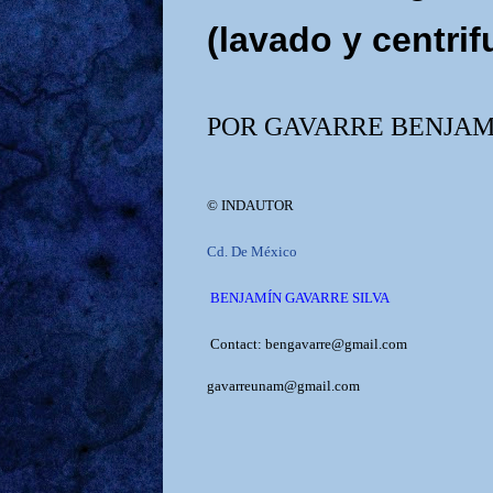
(lavado y centri
POR GAVARRE BENJAM
© INDAUTOR
Cd. De México
BENJAMÍN GAVARRE SILVA
Contact: bengavarre@gmail.com
gavarreunam@gmail.com