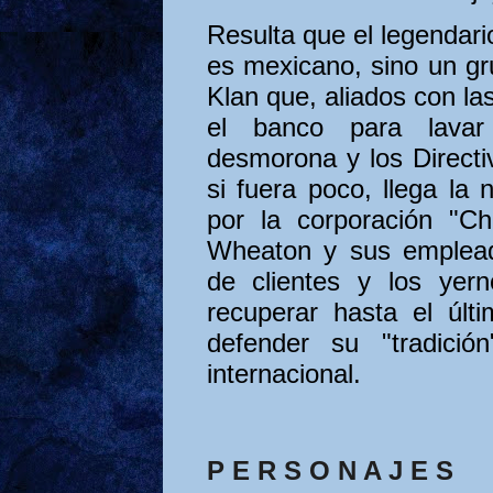
Resulta que el legendari
es mexicano, sino un g
Klan que, aliados con las 
el banco para lavar
desmorona y los Directi
si fuera poco, llega la 
por la corporación "Chi
Wheaton y sus emplead
de clientes y los yer
recuperar hasta el últ
defender su "tradició
internacional.
P E R S O N A J E S