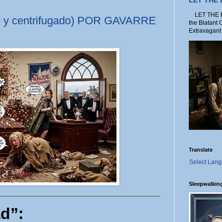
LET THE
LET THE FO
ado y centrifugado) POR GAVARRE
the Blatant 
Extravagant 
Translate
Select Lan
Sleepwalkin
d”: