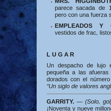
MRS. HIGGINBOT
parece sacada de 1
pero con una fuerza s
EMPLEADOS Y C
vestidos de frac, listo
L U G A R
Un despacho de lujo 
pequeña a las afueras
dorados con el número
“Un siglo de valores ang
GARRITY.
—
(Solo, go
¡Noventa y nueve millone