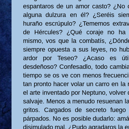
espantaros de un amor casto? ¿No os
alguna dulzura en él? ¿Seréis siem
huraño escrúpulo? ¿Tememos extravi
de Hércules? ¿Qué coraje no ha
mismo, vos que la combatís, ¿Dónde 
siempre opuesta a sus leyes, no hub
ardor por Teseo? ¿Acaso es útil
desdeñoso? Confesadlo, todo cambia
tiempo se os ve con menos frecuencia
tan pronto hacer volar un carro en la r
el arte inventado por Neptuno, volver d
salvaje. Menos a menudo resuenan la
gritos. Cargados de secreto fuego
párpados. No es posible dudarlo: amái
disimulado mal. ¿Pudo agradaros la e