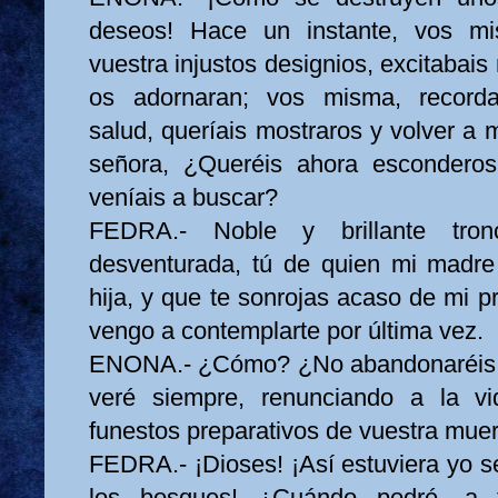
deseos! Hace un instante, vos m
vuestra injustos designios, excitabai
os adornaran; vos misma, recorda
salud, queríais mostraros y volver a mi
señora, ¿Queréis ahora esconderos
veníais a buscar?
FEDRA.- Noble y brillante tro
desventurada, tú de quien mi madre 
hija, y que te sonrojas acaso de mi pr
vengo a contemplarte por última vez.
ENONA.- ¿Cómo? ¿No abandonaréis 
veré siempre, renunciando a la vi
funestos preparativos de vuestra mue
FEDRA.- ¡Dioses! ¡Así estuviera yo s
los bosques! ¿Cuándo podré, a 