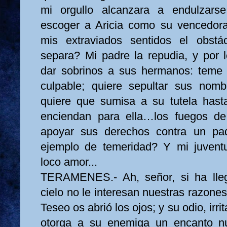
mi orgullo alcanzara a endulzars
escoger a Aricia como su vencedor
mis extraviados sentidos el obst
separa? Mi padre la repudia, y por 
dar sobrinos a sus hermanos: teme 
culpable; quiere sepultar sus nom
quiere que sumisa a su tutela hast
enciendan para ella…los fuegos d
apoyar sus derechos contra un padr
ejemplo de temeridad? Y mi juven
loco amor...
TERAMENES.- Ah, señor, si ha lleg
cielo no le interesan nuestras razones
Teseo os abrió los ojos; y su odio, irr
otorga a su enemiga un encanto n