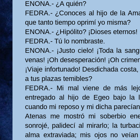
ENONA.- ¿A quién?
FEDRA.- ¿Conoces al hijo de la Ama
que tanto tiempo oprimí yo misma?
ENONA.- ¿Hipólito? ¡Dioses eternos!
FEDRA.- Tú lo nombraste.
ENONA.- ¡Justo cielo! ¡Toda la sang
venas! ¡Oh desesperación! ¡Oh crimen
¡Viaje infortunado! Desdichada costa
a tus plazas temibles?
FEDRA.- Mi mal viene de más lej
entregado al hijo de Egeo bajo la 
cuando mi reposo y mi dicha parecían
Atenas me mostró mi soberbio ene
sonrojé, palidecí al mirarlo; la turb
alma extraviada; mis ojos no veían