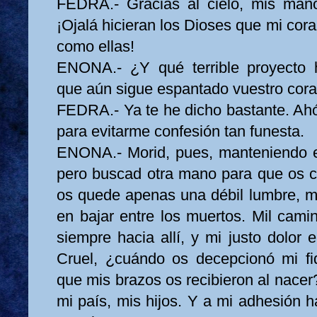
FEDRA.- Gracias al cielo, mis mano
¡Ojalá hicieran los Dioses que mi cora
como ellas!
ENONA.- ¿Y qué terrible proyecto 
que aún sigue espantado vuestro cor
FEDRA.- Ya te he dicho bastante. Ahó
para evitarme confesión tan funesta.
ENONA.- Morid, pues, manteniendo e
pero buscad otra mano para que os ci
os quede apenas una débil lumbre, mi
en bajar entre los muertos. Mil cami
siempre hacia allí, y mi justo dolor e
Cruel, ¿cuándo os decepcionó mi fi
que mis brazos os recibieron al nacer?
mi país, mis hijos. Y a mi adhesión h