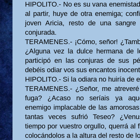
HIPOLITO.- No es su vana enemistad l
al partir, huye de otra enemiga; con
joven Aricia, resto de una sangre 
conjurada.
TERAMENES.- ¡Cómo, señor! ¿Tambi
¿Alguna vez la dulce hermana de lo
participó en las conjuras de sus p
debéis odiar vos sus encantos inocen
HIPOLITO.- Si la odiara no huiría de el
TERAMENES.- ¿Señor, me atreveré 
fuga? ¿Acaso no seríais ya aquel
enemigo implacable de las amorosas
tantas veces sufrió Teseo? ¿Venu
tiempo por vuestro orgullo, querrá al f
colocándolos a la altura del resto de l