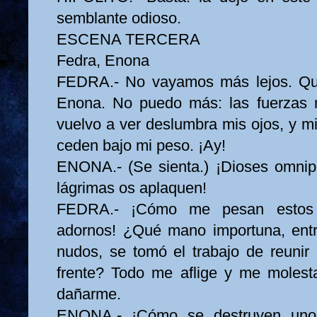
semblante odioso.
ESCENA TERCERA
Fedra, Enona
FEDRA.- No vayamos más lejos. Qu
Enona. No puedo más: las fuerzas 
vuelvo a ver deslumbra mis ojos, y mi
ceden bajo mi peso. ¡Ay!
ENONA.- (Se sienta.) ¡Dioses omnip
lágrimas os aplaquen!
FEDRA.- ¡Cómo me pesan estos 
adornos! ¿Qué mano importuna, entr
nudos, se tomó el trabajo de reunir 
frente? Todo me aflige y me molest
dañarme.
ENONA.- ¡Cómo se destruyen unos