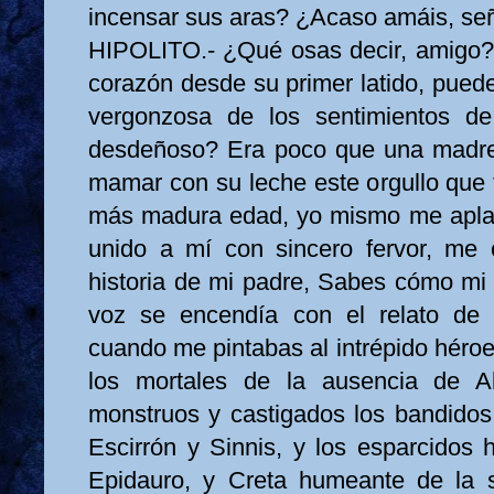
incensar sus aras? ¿Acaso amáis, se
HIPOLITO.- ¿Qué osas decir, amigo?
corazón desde su primer latido, puedes
vergonzosa de los sentimientos de
desdeñoso? Era poco que una madr
mamar con su leche este orgullo que t
más madura edad, yo mismo me aplau
unido a mí con sincero fervor, me 
historia de mi padre, Sabes cómo mi 
voz se encendía con el relato de
cuando me pintabas al intrépido héro
los mortales de la ausencia de A
monstruos y castigados los bandidos,
Escirrón y Sinnis, y los esparcidos 
Epidauro, y Creta humeante de la s