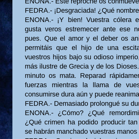
ENONA.- Este reproche os conmueve
FEDRA.- ¡Desgraciada! ¿Qué nombre 
ENONA.- ¡Y bien! Vuestra cólera e
gusta veros estremecer ante ese no
pues. Que el amor y el deber os ani
permitáis que el hijo de una escit
vuestros hijos bajo su odioso imperio
más ilustre de Grecia y de los Dioses.
minuto os mata. Reparad rápidamen
fuerzas mientras la llama de vue
consumirse dura aún y puede reanima
FEDRA.- Demasiado prolongué su dur
ENONA.- ¿Cómo? ¿Qué remordimie
¿Qué crimen ha podido producir ta
se habrán manchado vuestras manos 