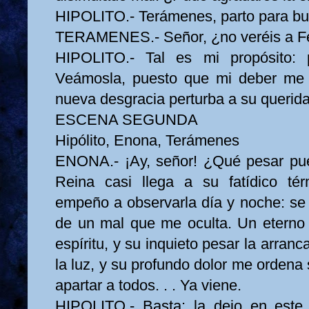
HIPOLITO.- Terámenes, parto para bu
TERAMENES.- Señor, ¿no veréis a Fed
HIPOLITO.- Tal es mi propósito: 
Veámosla, puesto que mi deber me
nueva desgracia perturba a su queri
ESCENA SEGUNDA
Hipólito, Enona, Terámenes
ENONA.- ¡Ay, señor! ¿Qué pesar pue
Reina casi llega a su fatídico tér
empeño a observarla día y noche: se
de un mal que me oculta. Un eterno
espíritu, y su inquieto pesar la arranc
la luz, y su profundo dolor me orden
apartar a todos. . . Ya viene.
HIPOLITO.- Basta: la dejo en este 