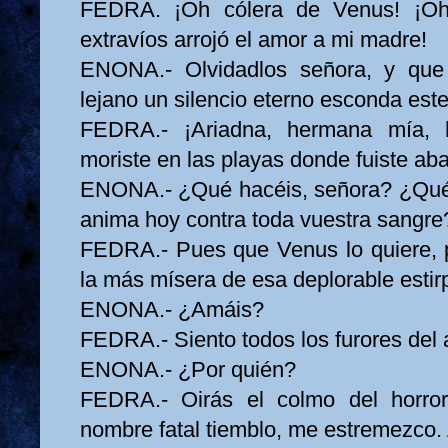
FEDRA. ¡Oh cólera de Venus! ¡Oh 
extravíos arrojó el amor a mi madre!
ENONA.- Olvidadlos señora, y que
lejano un silencio eterno esconda est
FEDRA.- ¡Ariadna, hermana mía, 
moriste en las playas donde fuiste a
ENONA.- ¿Qué hacéis, señora? ¿Qué 
anima hoy contra toda vuestra sangre
FEDRA.- Pues que Venus lo quiere, p
la más mísera de esa deplorable estir
ENONA.- ¿Amáis?
FEDRA.- Siento todos los furores del 
ENONA.- ¿Por quién?
FEDRA.- Oirás el colmo del horro
nombre fatal tiemblo, me estremezco.