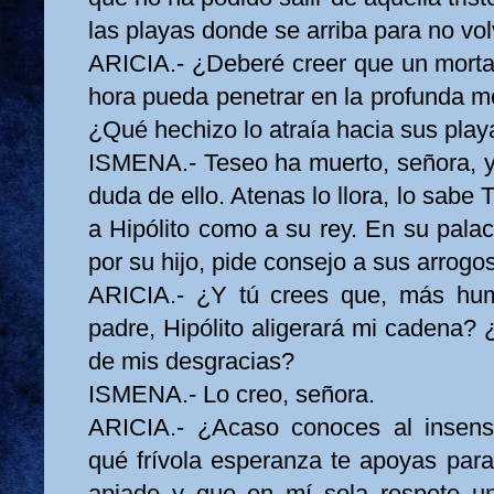
las playas donde se arriba para no vol
ARICIA.- ¿Deberé creer que un mortal
hora pueda penetrar en la profunda m
¿Qué hechizo lo atraía hacia sus play
ISMENA.- Teseo ha muerto, señora, y 
duda de ello. Atenas lo llora, lo sabe
a Hipólito como a su rey. En su palac
por su hijo, pide consejo a sus arrogo
ARICIA.- ¿Y tú crees que, más hu
padre, Hipólito aligerará mi cadena
de mis desgracias?
ISMENA.- Lo creo, señora.
ARICIA.- ¿Acaso conoces al insensi
qué frívola esperanza te apoyas par
apiade y que en mí sola respete 