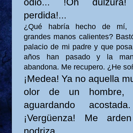
odio... !Oh dulzura
perdida!...
¿Qué habría hecho de mí, 
grandes manos calientes? Bastó
palacio de mi padre y que posa
años han pasado y la ma
abandona. Me recupero. ¿He so
¡Medea! Ya no aquella mu
olor de un hombre, a
aguardando acostada.
¡Vergüenza! Me arden 
nodriza.