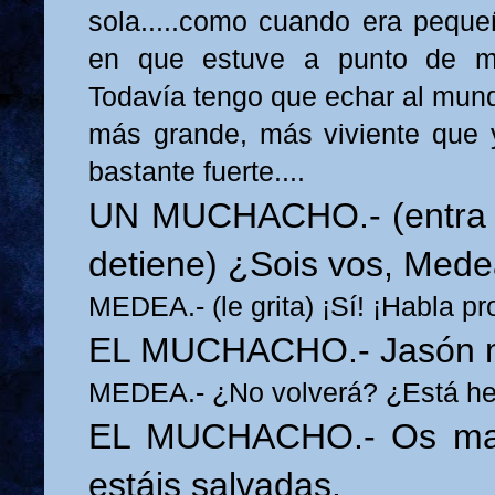
sola.....como cuando era pequ
en que estuve a punto de mo
Todavía tengo que echar al mund
más grande, más viviente que 
bastante fuerte....
UN MUCHACHO.- (entra d
detiene) ¿Sois vos, Med
MEDEA.- (le grita) ¡Sí! ¡Habla pr
EL MUCHACHO.- Jasón m
MEDEA.- ¿No volverá? ¿Está he
EL MUCHACHO.- Os man
estáis salvadas.