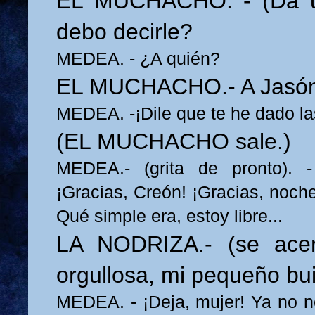
EL MUCHACHO. - (Da u
debo decirle?
MEDEA. - ¿A quién?
EL MUCHACHO.- A Jasón
MEDEA. -¡Dile que te he dado la
(EL MUCHACHO sale.)
MEDEA.- (grita de pronto). -
¡Gracias, Creón! ¡Gracias, noche
Qué simple era, estoy libre...
LA NODRIZA.- (se acer
orgullosa, mi pequeño bui
MEDEA. - ¡Deja, mujer! Ya no n