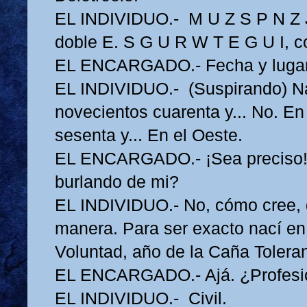
EL INDIVIDUO.- M U Z S P N Z J
doble E. S G U R W T E G U I, c
EL ENCARGADO.- Fecha y lugar 
EL INDIVIDUO.- (Suspirando) Na
novecientos cuarenta y... No. En
sesenta y... En el Oeste.
EL ENCARGADO.- ¡Sea preciso!
burlando de mi?
EL INDIVIDUO.- No, cómo cree,
manera. Para ser exacto nací en 
Voluntad, año de la Caña Toleran
EL ENCARGADO.- Ajá. ¿Profesi
EL INDIVIDUO.- Civil.