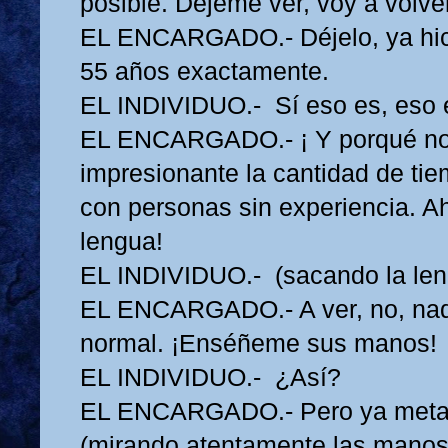
posible. Déjeme ver, voy a volve
EL ENCARGADO.- Déjelo, ya hice
55 años exactamente.
EL INDIVIDUO.- Sí eso es, eso e
EL ENCARGADO.- ¡ Y porqué no l
impresionante la cantidad de ti
con personas sin experiencia. Ah
lengua!
EL INDIVIDUO.- (sacando la len
EL ENCARGADO.- A ver, no, nada
normal. ¡Enséñeme sus manos!
EL INDIVIDUO.- ¿Así?
EL ENCARGADO.- Pero ya meta 
(mirando atentamente las manos)