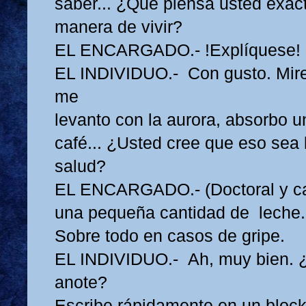
saber... ¿Qué piensa usted exac
manera de vivir?
EL ENCARGADO.- !Explíquese!
EL INDIVIDUO.- Con gusto. Mire
me
levanto con la aurora, absorbo u
café... ¿Usted cree que eso sea
salud?
EL ENCARGADO.- (Doctoral y ca
una pequeña cantidad de leche. 
Sobre todo en casos de gripe.
EL INDIVIDUO.- Ah, muy bien. ¿
anote?
Escribe rápidamente en un block