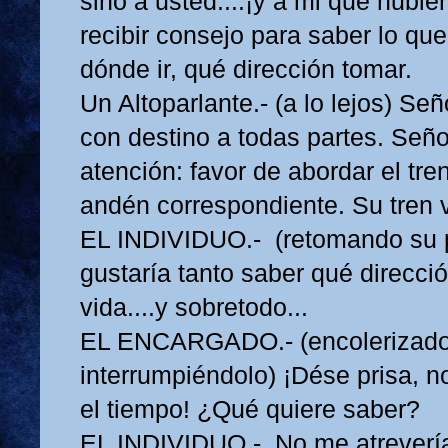
sino a usted....¡y a mi que hubie
recibir consejo para saber lo qu
dónde ir, qué dirección tomar.
Un Altoparlante.- (a lo lejos) Se
con destino a todas partes. Seño
atención: favor de abordar el tre
andén correspondiente. Su tren va
EL INDIVIDUO.- (retomando su 
gustaría tanto saber qué direcció
vida....y sobretodo...
EL ENCARGADO.- (encolerizado
interrumpiéndolo) ¡Dése prisa, 
el tiempo! ¿Qué quiere saber?
EL INDIVIDUO.- No me atrevería