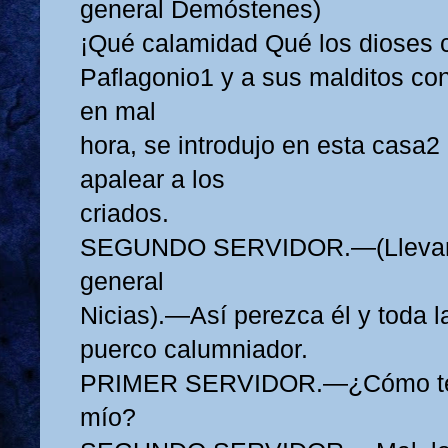
general Demóstenes)
¡Qué calamidad Qué los dioses 
Paflagonio1 y a sus malditos co
en mal
hora, se introdujo en esta casa2
apalear a los
criados.
SEGUNDO SERVIDOR.—(Llevand
general
Nicias).—Así perezca él y toda l
puerco calumniador.
PRIMER SERVIDOR.—¿Cómo te 
mío?