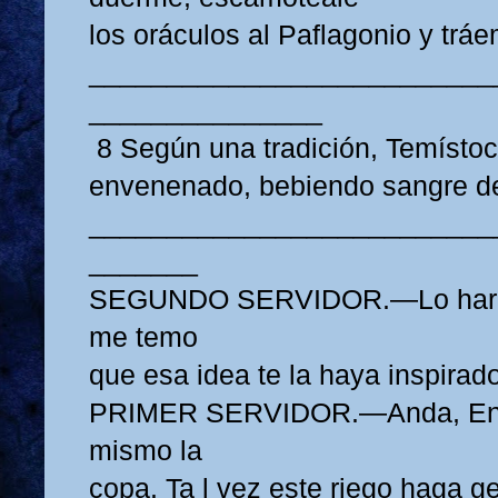
los oráculos al Paflagonio y trá
__________________________
_______________
8 Según una tradición, Temístoc
envenenado, bebiendo sangre de
__________________________
_______
SEGUNDO SERVIDOR.—Lo haré
me temo
que esa idea te la haya inspirad
PRIMER SERVIDOR.—Anda, En ta
mismo la
copa. Ta l vez este riego haga g