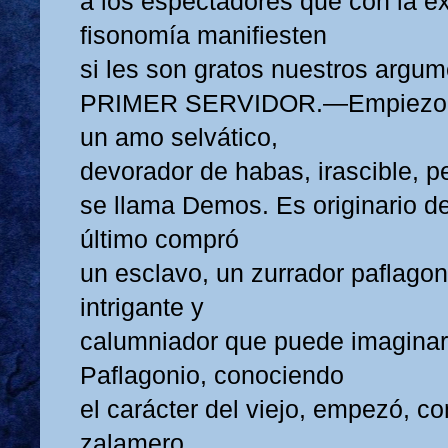
a los espectadores que con la e
fisonomía manifiesten
si les son gratos nuestros argum
PRIMER SERVIDOR.—Empiezo, 
un amo selvático,
devorador de habas, irascible, p
se llama Demos. Es originario d
último compró
un esclavo, un zurrador paflagon
intrigante y
calumniador que puede imaginars
Paflagonio, conociendo
el carácter del viejo, empezó, c
zalamero,