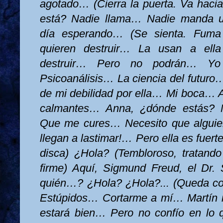
agotado… (Cierra la puerta. Va hacia
está? Nadie llama… Nadie manda 
día esperando… (Se sienta. Fuma
quieren destruir… La usan a ell
destruir… Pero no podrán… Yo
Psicoanálisis… La ciencia del futu
de mi debilidad por ella… Mi boca… A
calmantes… Anna, ¿dónde estás? 
Que me cures… Necesito que alguie
llegan a lastimar!… Pero ella es fuert
disca) ¿Hola? (Tembloroso, tratand
firme) Aquí, Sigmund Freud, el Dr.
quién…? ¿Hola? ¿Hola?... (Queda co
Estúpidos… Cortarme a mí… Martín
estará bien… Pero no confío en lo 