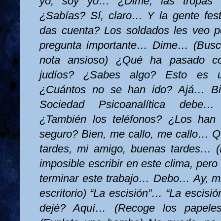
yo, soy yo… ¿Dime, las tropas 
¿Sabías? Sí, claro… Y la gente fes
das cuenta? Los soldados les veo 
pregunta importante… Dime… (Busca
nota ansioso) ¿Qué ha pasado con
judíos? ¿Sabes algo? Esto es
¿Cuántos no se han ido? Ajá… 
Sociedad Psicoanalítica
debe… r
¿También los teléfonos? ¿Los han 
seguro? Bien, me callo, me callo… 
tardes, mi amigo, buenas tardes… (
imposible escribir en este clima, pe
terminar este trabajo… Debo… Ay, m
escritorio) “La escisión”… “La escis
dejé? Aquí… (Recoge los papel