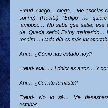
Freud- Ciego… ciego… Me asocias 
sonríe) (Recita) “Edipo no quier
tampoco… No sabe que sabe, ese e
ríe. Queda serio) Estoy malherido…
respiro… Cada día es más insoporta
Anna- ¿Cómo has estado hoy?
Freud- Mal… El dolor es atroz… Y con 
Anna- ¿Cuánto fumaste?
Freud- No lo sé… Me desesper
estabas