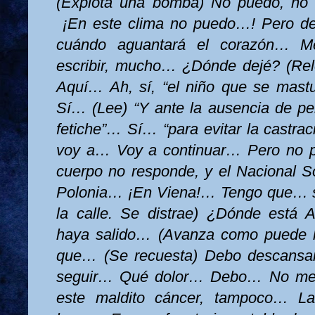
(Explota una bomba) No puedo, no 
¡En este clima no puedo…! Pero d
cuándo aguantará el corazón… 
escribir, mucho… ¿Dónde dejé? (Re
Aquí… Ah, sí, “el niño que se mas
Sí… (Lee) “Y ante la ausencia de pe
fetiche”… Sí… “para evitar la castra
voy a… Voy a continuar… Pero no 
cuerpo no responde, y el Nacional S
Polonia… ¡En Viena!… Tengo que… se
la calle. Se distrae) ¿Dónde está
haya salido… (Avanza como puede h
que… (Se recuesta) Debo descansa
seguir… Qué dolor… Debo… No me 
este maldito cáncer, tampoco… L