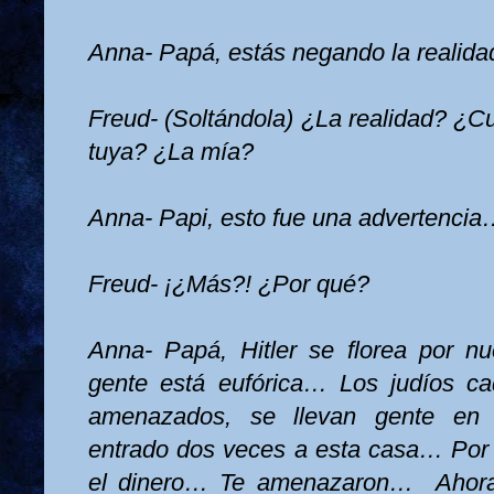
Anna- Papá, estás negando la realida
Freud- (Soltándola) ¿La realidad? ¿C
tuya? ¿La mía?
Anna- Papi, esto fue una advertenci
Freud- ¡¿Más?! ¿Por qué?
Anna- Papá, Hitler se florea por n
gente está eufórica… Los judíos 
amenazados, se llevan gente e
entrado dos veces a esta casa… Por f
el dinero… Te amenazaron…
Ahor