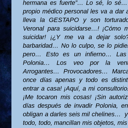
hermana es fuerte”… Lo sé, lo sé
propio médico personal les va a dar 
lleva
la GESTAPO
y son torturad
Veronal para suicidarse…! ¡Cómo m
suicidar! ¡¿Y me va a dejar sol
barbaridad… No lo culpo, se lo pidier
pero… Esto es un infierno… Las 
Polonia… Los veo por la vent
Arrogantes… Provocadores… Marc
once días apenas y todo es distin
entrar a casa! ¡Aquí, a mi consultorio
¡Me tocaron mis cosas! ¡Sin autori
días después de invadir Polonia, e
obligan a darles seis mil chelines…
y
todo, todo, mancillan mis objetos, mis 