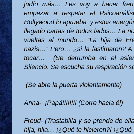
judío más… Les voy a hacer fren
empezar a respetar el Psicoanális
Hollywood lo aprueba, y estos ener
llegado cartas de todos lados… La no
vueltas al mundo… “La hija de Fre
nazis…” Pero… ¿si la lastimaron? A
tocar…
(Se derrumba en el asient
Silencio. Se escucha su respiración s
(Se abre la puerta violentamente)
Anna-
¡Papá!!!!!!!! (Corre hacia él)
Freud- (Trastabilla y se prende de ell
hija, hija… ¡¿Qué te hicieron?! ¡¿Qué t