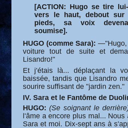
[ACTION: Hugo se tire lui-
vers le haut, debout sur
pieds, sa voix deven
soumise].
HUGO (comme Sara):
—"Hugo, 
voiture tout de suite et de
Lisandro!"
Et j'étais là... déplaçant la v
baissée, tandis que Lisandro me
sourire suffisant de "jardin zen."
IV. Sara et le Fantôme de Duol
HUGO:
(Se soignant le derrière
l'âme a encore plus mal... Nous
Sara et moi. Dix-sept ans à s'ap