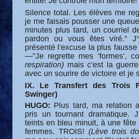
entité! Je contrôle mon territoire!
Silence total. Les élèves me re
je me faisais pousser une queue
minutes plus tard, un courriel
pardon ou vous êtes viré." J'y
présenté l'excuse la plus fausse 
—"Je regrette mes 'formes', co
respiration)
mais c'est la guerre.
avec un sourire de victoire et je s
IX. Le Transfert des Trois
Swinger)
HUGO:
Plus tard, ma relation
pris un tournant dramatique. J
teints en bleu minuit, à une fête
femmes. TROIS!
(Lève trois do