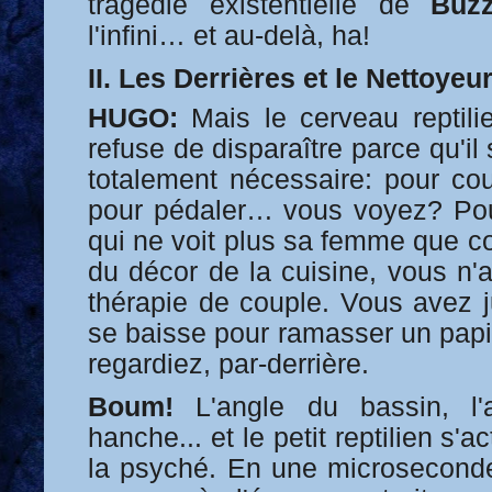
tragédie existentielle de
Buzz
l'infini… et au-delà, ha!
II. Les Derrières et le Nettoyeu
HUGO:
Mais le cerveau reptilien
refuse de disparaître parce qu'il s
totalement nécessaire: pour cour
pour pédaler… vous voyez? Pour
qui ne voit plus sa femme que c
du décor de la cuisine, vous n'
thérapie de couple. Vous avez j
se baisse pour ramasser un papi
regardiez, par-derrière.
Boum!
L'angle du bassin, l'a
hanche... et le petit reptilien s'
la psyché. En une microseconde,