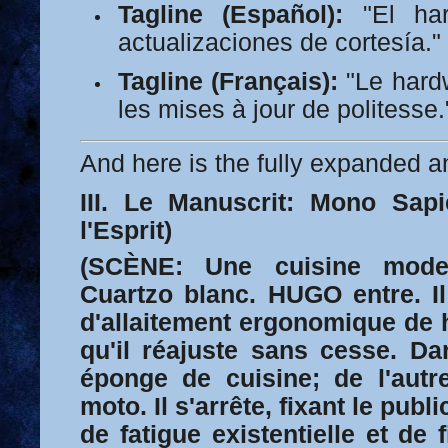
Tagline (Español):
"El har
actualizaciones de cortesía."
Tagline (Français):
"Le hard
les mises à jour de politesse.
And here is the fully expanded an
III. Le Manuscrit: Mono Sap
l'Esprit)
(SCÈNE: Une cuisine moder
Cuartzo blanc. HUGO entre. Il
d'allaitement ergonomique de 
qu'il réajuste sans cesse. D
éponge de cuisine; de l'aut
moto. Il s'arrête, fixant le pub
de fatigue existentielle et de 