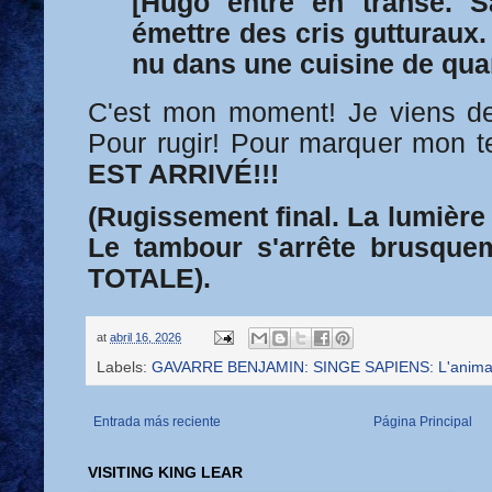
[Hugo entre en transe. Sa
émettre des cris gutturaux. 
nu dans une cuisine de quar
C'est mon moment! Je viens de
Pour rugir! Pour marquer mon te
EST ARRIVÉ!!!
(Rugissement final. La lumière 
Le tambour s'arrête brusqu
TOTALE).
at
abril 16, 2026
Labels:
GAVARRE BENJAMIN: SINGE SAPIENS: L'animal 
Entrada más reciente
Página Principal
VISITING KING LEAR