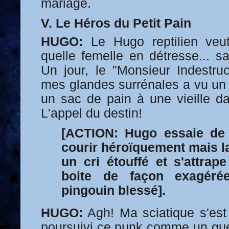
mariage.
V. Le Héros du Petit Pain
HUGO:
Le Hugo reptilien veut
quelle femelle en détresse... s
Un jour, le "Monsieur Indestruc
mes glandes surrénales a vu un 
un sac de pain à une vieille 
L'appel du destin!
[ACTION: Hugo essaie d
courir héroïquement mais l
un cri étouffé et s'attrape 
boite de façon exagér
pingouin blessé].
HUGO:
Agh! Ma sciatique s'est r
poursuivi ce punk comme un guerr