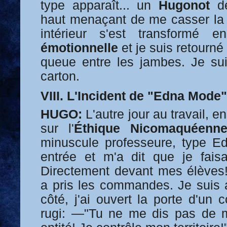
type apparaît... un
Hugonot
de
haut menaçant de me casser la
intérieur s'est transformé
émotionnelle
et je suis retourné 
queue entre les jambes. Je suis
carton.
VIII. L'Incident de "Edna Mode"
HUGO:
L'autre jour au travail, 
sur l'
Éthique Nicomaquéenn
minuscule professeure, type E
entrée et m'a dit que je fais
Directement devant mes élèves!
a pris les commandes. Je suis a
côté, j'ai ouvert la porte d'un 
rugi: —"Tu ne me dis pas de me 