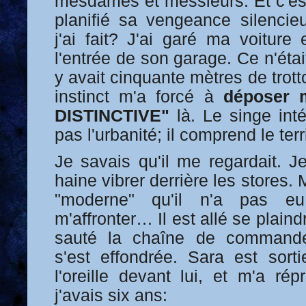
mesdames et messieurs. Et c'est
planifié sa vengeance silencie
j'ai fait? J'ai garé ma voiture
l'entrée de son garage. Ce n'étai
y avait cinquante mètres de trott
instinct m'a forcé à
déposer
DISTINCTIVE"
là. Le singe int
pas l'urbanité; il comprend le terri
Je savais qu'il me regardait. J
haine vibrer derrière les stores. 
"moderne" qu'il n'a pas e
m'affronter… Il est allé se plain
sauté la chaîne de commande
s'est effondrée. Sara est sorti
l'oreille devant lui, et m'a r
j'avais six ans: