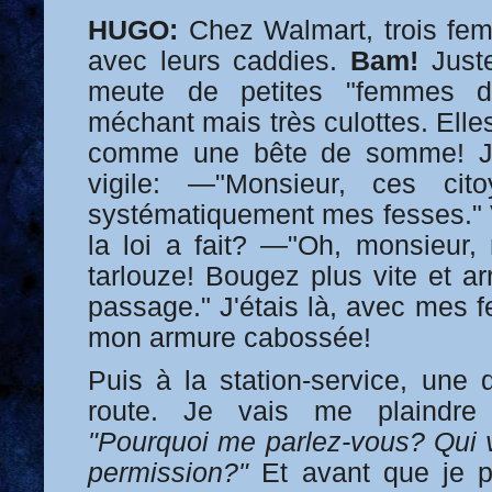
HUGO:
Chez Walmart, trois fe
avec leurs caddies.
Bam!
Juste
meute de petites "femmes de
méchant mais très culottes. Ell
comme une bête de somme! Je 
vigile: —"Monsieur, ces cit
systématiquement mes fesses."
la loi a fait? —"Oh, monsieur
tarlouze! Bougez plus vite et ar
passage." J'étais là, avec mes f
mon armure cabossée!
Puis à la station-service, un
route. Je vais me plaindre 
"Pourquoi me parlez-vous? Qui 
permission?"
Et avant que je pu