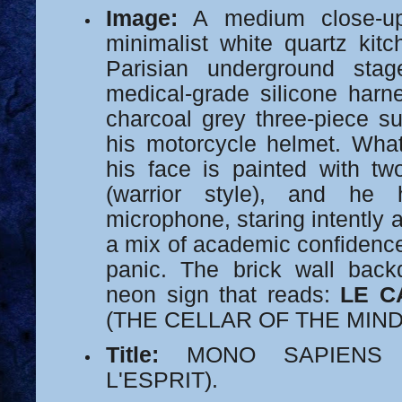
Image:
A medium close-up
minimalist white quartz kit
Parisian underground sta
medical-grade silicone harn
charcoal grey three-piece s
his motorcycle helmet. What
his face is painted with tw
(warrior style), and he 
microphone, staring intently 
a mix of academic confidence 
panic. The brick wall back
neon sign that reads:
LE C
(THE CELLAR OF THE MIND
Title:
MONO SAPIENS 
L'ESPRIT).