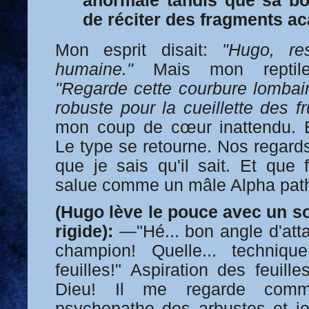
anormale tandis que sa b
de réciter des fragments a
Mon esprit disait:
"Hugo, re
humaine."
Mais mon reptile 
"Regarde cette courbure lombair
robuste pour la cueillette des fru
mon coup de cœur inattendu. E
Le type se retourne. Nos regards 
que je sais qu'il sait. Et que f
salue comme un mâle Alpha pathé
(Hugo lève le pouce avec un s
rigide):
—"Hé... bon angle d'atta
champion! Quelle... technique
feuilles!" Aspiration des feuill
Dieu! Il me regarde comm
psychopathe des arbustes et je 