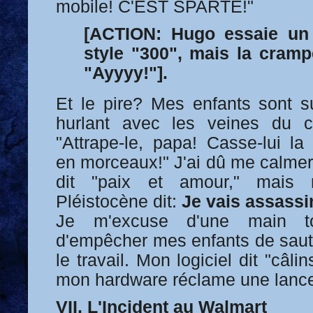
mobile! C'EST SPARTE!"
[ACTION: Hugo essaie un
style "300", mais la crampe 
"Ayyyy!"].
Et le pire? Mes enfants sont su
hurlant avec les veines du c
"Attrape-le, papa! Casse-lui la
en morceaux!" J'ai dû me calmer
dit "paix et amour," mais
Pléistocène dit:
Je vais assassin
Je m'excuse d'une main t
d'empêcher mes enfants de saute
le travail. Mon logiciel dit "câli
mon hardware réclame une lanc
VII. L'Incident au Walmart