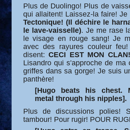
Plus de Duolingo! Plus de vaiss
qui allaitent! Laissez-la faire! Je 
Tectonique!
(Il déchire le harn
le lave-vaisselle)
. Je me rase l
le visage en rouge sang! Je 
avec des rayures couleur feu
disent:
CECI EST MON CLAN
Lisandro qui s'approche de ma c
griffes dans sa gorge! Je suis u
panthère!
[Hugo beats his chest. 
metal through his nipples].
Plus de discussions polies! 
tambour! Pour rugir! POUR RUG