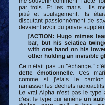
me souvenir comment "l'acte" fon
par trois. Et les maris... ils 
pitié et soulagement. Ils éta
discutant passionnément de savo
devaient avoir du poivre supplém
[ACTION: Hugo mimes lean
bar, but his sciatica twin
with one hand on his lowe
other holding an invisible g
Ce n'était pas un "échange," c'é
dette émotionnelle
. Ces mari
comme si j'étais le camion
ramasser les déchets radioactifs
Le vrai Alpha n'est pas le type
c'est le type qui amène
un autr