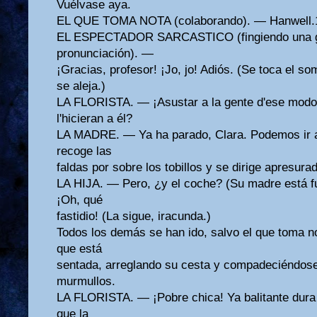
Vuélvase aya.
EL QUE TOMA NOTA (colaborando). — Hanwell.
EL ESPECTADOR SARCASTICO (fingiendo una gr
pronunciación). —
¡Gracias, profesor! ¡Jo, jo! Adiós. (Se toca el so
se aleja.)
LA FLORISTA. — ¡Asustar a la gente d'ese modo!
l'hicieran a él?
LA MADRE. — Ya ha parado, Clara. Podemos ir a
recoge las
faldas por sobre los tobillos y se dirige apresura
LA HIJA. — Pero, ¿y el coche? (Su madre está fu
¡Oh, qué
fastidio! (La sigue, iracunda.)
Todos los demás se han ido, salvo el que toma nota
que está
sentada, arreglando su cesta y compadeciéndos
murmullos.
LA FLORISTA. — ¡Pobre chica! Ya balitante dura 
que la