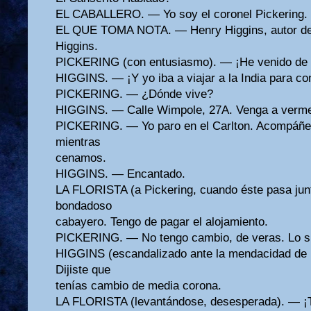
EL CABALLERO. — Yo soy el coronel Pickering.
EL QUE TOMA NOTA. — Henry Higgins, autor de E
Higgins.
PICKERING (con entusiasmo). — ¡He venido de la
HIGGINS. — ¡Y yo iba a viajar a la India para co
PICKERING. — ¿Dónde vive?
HIGGINS. — Calle Wimpole, 27A. Venga a verm
PICKERING. — Yo paro en el Carlton. Acompáñ
mientras
cenamos.
HIGGINS. — Encantado.
LA FLORISTA (a Pickering, cuando éste pasa junt
bondadoso
cabayero. Tengo de pagar el alojamiento.
PICKERING. — No tengo cambio, de veras. Lo sie
HIGGINS (escandalizado ante la mendacidad de 
Dijiste que
tenías cambio de media corona.
LA FLORISTA (levantándose, desesperada). — ¡T