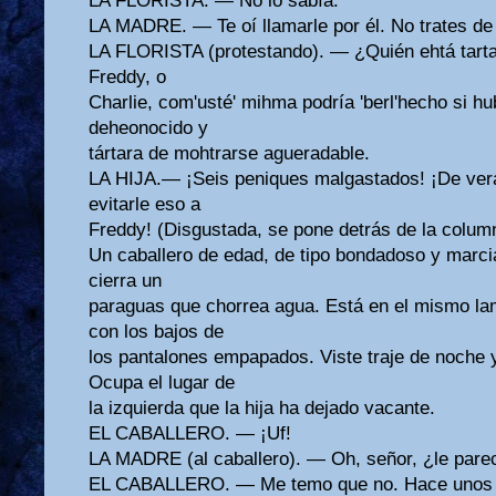
LA FLORISTA. — No lo sabía.
LA MADRE. — Te oí llamarle por él. No trates d
LA FLORISTA (protestando). — ¿Quién ehtá tart
Freddy, o
Charlie, com'usté' mihma podría 'berl'hecho si h
deheonocido y
tártara de mohtrarse agueradable.
LA HIJA.— ¡Seis peniques malgastados! ¡De ver
evitarle eso a
Freddy! (Disgustada, se pone detrás de la colum
Un caballero de edad, de tipo bondadoso y marcial
cierra un
paraguas que chorrea agua. Está en el mismo la
con los bajos de
los pantalones empapados. Viste traje de noche y 
Ocupa el lugar de
la izquierda que la hija ha dejado vacante.
EL CABALLERO. — ¡Uf!
LA MADRE (al caballero). — Oh, señor, ¿le pare
EL CABALLERO. — Me temo que no. Hace unos m