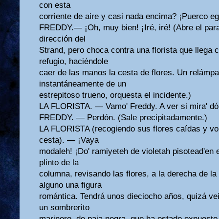
con esta
corriente de aire y casi nada encima? ¡Puerco ego
FREDDY.— ¡Oh, muy bien! ¡Iré, iré! (Abre el para
dirección del
Strand, pero choca contra una florista que llega 
refugio, haciéndole
caer de las manos la cesta de flores. Un relámp
instantáneamente de un
estrepitoso trueno, orquesta el incidente.)
LA FLORISTA. — Vamo' Freddy. A ver si mira' dón
FREDDY. — Perdón. (Sale precipitadamente.)
LA FLORISTA (recogiendo sus flores caídas y vol
cesta). — ¡Vaya
modaleh! ¡Do' ramiyeteh de violetah pisotead'en e
plinto de la
columna, revisando las flores, a la derecha de 
alguno una figura
romántica. Tendrá unos dieciocho años, quizá vei
un sombrerito
marinero, de paja negra, que ha estado expuesto