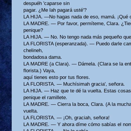
despuéh 'caparse sin
pagar. ¿Me lah pagará usté'?
LA HIJA. —No hagas nada de eso, mamá. ¡Qué o
LA MADRE. — Por favor, permíteme, Clara. ¿Ti
penique?
LA HIJA. — No. No tengo nada más pequeño que 
LA FLORISTA (esperanzada). — Puedo darle camb
chelineh,
bondadosa dama.
LA MADRE (a Clara). — Dámela. (Clara se la ent
florista.) Vaya,
aquí tienes esto por tus flores.
LA FLORISTA. — Muchísimah gracia', señora.
LA HIJA. — Haz que te dé la vuelta. Estas cosa
penique el ramillete.
LA MADRE. — Cierra la boca, Clara. (A la mucha
vuelta.
LA FLORISTA. — ¡Oh, graciah, señora!
LA MADRE. — Y ahora díme cómo sabías el nomb