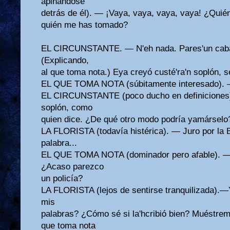
apiñándose
detrás de él). — ¡Vaya, vaya, vaya, vaya! ¿Quién
quién me has tomado?
EL CIRCUNSTANTE. — N'eh nada. Pares'un cabaye
(Explicando,
al que toma nota.) Eya creyó custé'ra'n soplón, s
EL QUE TOMA NOTA (súbitamente interesado). 
EL CIRCUNSTANTE (poco ducho en definiciones).
soplón, como
quien dice. ¿De qué otro modo podría yamárselo?
LA FLORISTA (todavía histérica). — Juro por la Bi
palabra...
EL QUE TOMA NOTA (dominador pero afable). — ¡O
¿Acaso parezco
un policía?
LA FLORISTA (lejos de sentirse tranquilizada).—
mis
palabras? ¿Cómo sé si la'hcribió bien? Muéstreme
que toma nota