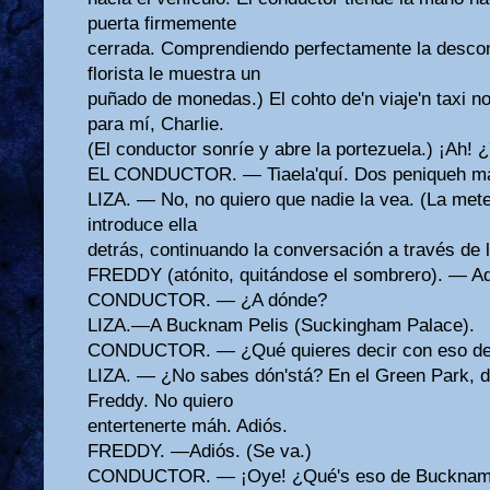
puerta firmemente
cerrada. Comprendiendo perfectamente la descon
florista le muestra un
puñado de monedas.) El cohto de'n viaje'n taxi no
para mí, Charlie.
(El conductor sonríe y abre la portezuela.) ¡Ah! 
EL CONDUCTOR. — Tiaela'quí. Dos peniqueh m
LIZA. — No, no quiero que nadie la vea. (La mete
introduce ella
detrás, continuando la conversación a través de l
FREDDY (atónito, quitándose el sombrero). — Ad
CONDUCTOR. — ¿A dónde?
LIZA.—A Bucknam Pelis (Suckingham Palace).
CONDUCTOR. — ¿Qué quieres decir con eso de
LIZA. — ¿No sabes dón'stá? En el Green Park, do
Freddy. No quiero
entertenerte máh. Adiós.
FREDDY. —Adiós. (Se va.)
CONDUCTOR. — ¡Oye! ¿Qué's eso de Bucknam P