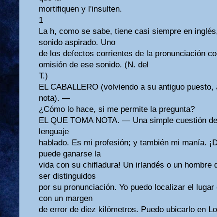
mortifiquen y l'insulten.
1
La h, como se sabe, tiene casi siempre en inglés,
sonido aspirado. Uno
de los defectos corrientes de la pronunciación c
omisión de ese sonido. (N. del
T.)
EL CABALLERO (volviendo a su antiguo puesto, a
nota). —
¿Cómo lo hace, si me permite la pregunta?
EL QUE TOMA NOTA. — Una simple cuestión de fo
lenguaje
hablado. Es mi profesión; y también mi manía. ¡
puede ganarse la
vida con su chifladura! Un irlandés o un hombre
ser distinguidos
por su pronunciación. Yo puedo localizar el luga
con un margen
de error de diez kilómetros. Puedo ubicarlo en L