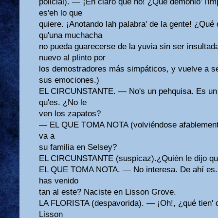
policial). — ¡Eh claro que no! ¿Qué demonio' l'im
es'eh lo que
quiere. ¡Anotando lah palabra' de la gente! ¿Qué
qu'una muchacha
no pueda guarecerse de la yuvia sin ser insultad
nuevo al plinto por
los demostradores más simpáticos, y vuelve a s
sus emociones.)
EL CIRCUNSTANTE. — No's un pehquisa. Es un ma
qu'es. ¿No le
ven los zapatos?
— EL QUE TOMA NOTA (volviéndose afablemente 
va a
su familia en Selsey?
EL CIRCUNSTANTE (suspicaz).¿Quién le dijo que
EL QUE TOMA NOTA. — No interesa. De ahí es. 
has venido
tan al este? Naciste en Lisson Grove.
LA FLORISTA (despavorida). — ¡Oh!, ¿qué tien' 
Lisson