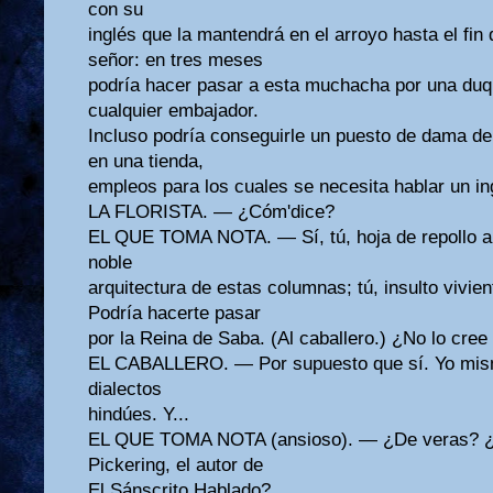
con su
inglés que la mantendrá en el arroyo hasta el fin
señor: en tres meses
podría hacer pasar a esta muchacha por una duq
cualquier embajador.
Incluso podría conseguirle un puesto de dama d
en una tienda,
empleos para los cuales se necesita hablar un in
LA FLORISTA. — ¿Cóm'dice?
EL QUE TOMA NOTA. — Sí, tú, hoja de repollo ap
noble
arquitectura de estas columnas; tú, insulto vivient
Podría hacerte pasar
por la Reina de Saba. (Al caballero.) ¿No lo cree
EL CABALLERO. — Por supuesto que sí. Yo mism
dialectos
hindúes. Y...
EL QUE TOMA NOTA (ansioso). — ¿De veras? ¿
Pickering, el autor de
El Sánscrito Hablado?