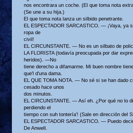
nos encontrara un coche. (El que toma nota extra
(Se une a su hija.)
El que toma nota lanza un silbido penetrante.
EL ESPECTADOR SARCASTICO. — ¡Vaya, ya sabí
ropa de
civil!
EL CIRCUNSTANTE. — No es un silbato de policía
LA FLORISTA (todavía preocupada por dar expres
heridos). —No
tiene derecho a difamarme. Mi buen nombre tiene
que'l d'una dama.
EL QUE TOMA NOTA. — No sé si se han dado cuen
cesado hace unos
dos minutos.
EL CIRCUNSTANTE. — Así eh. ¿Por qué no lo dij
perdiendo el
tiempo con suh tontería'! (Sale en dirección del S
EL ESPECTADOR SARCASTICO. — Puedo decirle 
De Anwell.