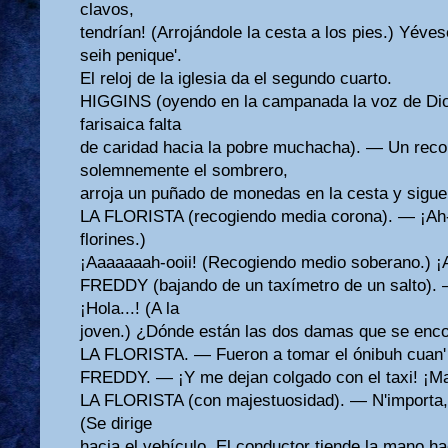
clavos,
tendrían! (Arrojándole la cesta a los pies.) Yéves
seih penique'.
El reloj de la iglesia da el segundo cuarto.
HIGGINS (oyendo en la campanada la voz de Dios
farisaica falta
de caridad hacia la pobre muchacha). — Un recor
solemnemente el sombrero,
arroja un puñado de monedas en la cesta y sigue 
LA FLORISTA (recogiendo media corona). — ¡Ah-
florines.)
¡Aaaaaaah-ooii! (Recogiendo medio soberano.) ¡
FREDDY (bajando de un taxímetro de un salto). 
¡Hola...! (A la
joven.) ¿Dónde están las dos damas que se enco
LA FLORISTA. — Fueron a tomar el ónibuh cuan' 
FREDDY. — ¡Y me dejan colgado con el taxi! ¡Ma
LA FLORISTA (con majestuosidad). — N'importa, j
(Se dirige
hacia el vehículo. El conductor tiende la mano ha