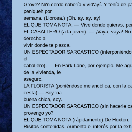
Grove? Ni'n cerdo nabería vivid'ayí. Y tenía de pa
peniqueh por
semana. (Llorosa.) ¡Oh, ay, ay, ay!
EL QUE TOMA NOTA. — Vive donde quieras, pero
EL CABALLERO (a la joven). — ¡Vaya, vaya! No 
derecho a
vivir donde te plazca.
UN ESPECTADOR SARCASTICO (interponiéndose 
el
caballero). — En Park Lane, por ejemplo. Me agra
de la vivienda, le
aseguro.
LA FLORISTA (poniéndose melancólica, con la c
cesta).— Soy 'na
buena chica, soy.
UN ESPECTADOR SARCASTICO (sin hacerle ca
provengo yo?
EL QUE TOMA NOTA (rápidamente).De Hoxton.
Risitas contenidas. Aumenta el interés por la exhi