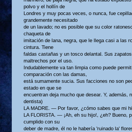
polvo y el hollín de
Londres y muy pocas veces, o nunca, fue cepilla
grandemente necesitado
de un lavado; no es posible que su color ratones
chaqueta de
imitación de lana, negra, que le llega casi a las ro
cintura. Tiene
faldas castañas y un tosco delantal. Sus zapatos
maltrechos por el uso.
Indudablemente va tan limpia como puede permití
comparación con las damas,
está sumamente sucia. Sus facciones no son peor
estado en que se
encuentran deja mucho que desear. Y, además, ne
dentista)
LA MADRE. — Por favor, ¿cómo sabes que mi hij
LA FLORISTA. — ¡Ah, eh su hijo!, ¿eh? Bueno, pu
cumplido con su
deber de madre, él no le habería 'ruinado la' flo