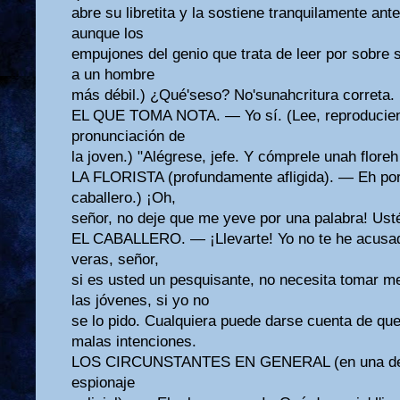
abre su libretita y la sostiene tranquilamente ante 
aunque los
empujones del genio que trata de leer por sobre
a un hombre
más débil.) ¿Qué'seso? No'sunahcritura correta. 
EL QUE TOMA NOTA. — Yo sí. (Lee, reproducien
pronunciación de
la joven.) "Alégrese, jefe. Y cómprele unah floreh
LA FLORISTA (profundamente afligida). — Eh porq
caballero.) ¡Oh,
señor, no deje que me yeve por una palabra! Usté'
EL CABALLERO. — ¡Llevarte! Yo no te he acusad
veras, señor,
si es usted un pesquisante, no necesita tomar m
las jóvenes, si yo no
se lo pido. Cualquiera puede darse cuenta de qu
malas intenciones.
LOS CIRCUNSTANTES EN GENERAL (en una demo
espionaje