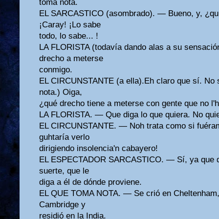
toma nota.
EL SARCASTICO (asombrado). — Bueno, y, ¿quié
¡Caray! ¡Lo sabe
todo, lo sabe... !
LA FLORISTA (todavía dando alas a su sensació
drecho a meterse
conmigo.
EL CIRCUNSTANTE (a ella).Eh claro que sí. No se
nota.) Oiga,
¿qué drecho tiene a meterse con gente que no l'
LA FLORISTA. — Que diga lo que quiera. No quiero
EL CIRCUNSTANTE. — Noh trata como si fuéram
guhtaría verlo
dirigiendo insolencia'n cabayero!
EL ESPECTADOR SARCASTICO. — Sí, ya que qui
suerte, que le
diga a él de dónde proviene.
EL QUE TOMA NOTA. — Se crió en Cheltenham, 
Cambridge y
residió en la India.