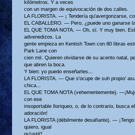
kilómetros. Y a veces
con un margen de equivocación de dos calles.
LA FLORISTA. — ¡ Tendería qu'avergonzarse, co
EL CABALLERO. — Pero, ¿puede uno ganarse la
EL QUE TOMA NOTA. — Oh, sí. Y muy bien. Est
advenedizos. La
gente empieza en Kentish Town con 80 libras est
Park Lane con
cien mil. Quieren olvidarse de su acento natal, p
que abren la boca.
Y bien: yo puedo enseñarles...
LA FLORISTA. — Que s'ocupe de suh propio' asunt
chica...
EL QUE TOMA NOTA (vehementemente). —¡Mujer
con ese
insoportable lloriqueo, o, de lo contrario, busca e
adoración!
LA FLORISTA (débilmente desafiante). — ¡Tengo d
quiero, igual
qu'usté'!