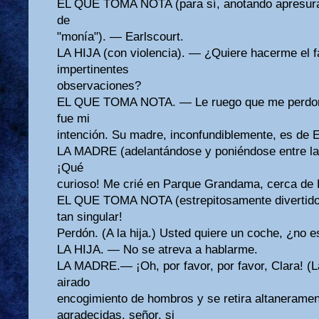
EL QUE TOMA NOTA (para sí, anotando apresur
de
"monía"). — Earlscourt.
LA HIJA (con violencia). — ¿Quiere hacerme el f
impertinentes
observaciones?
EL QUE TOMA NOTA. — Le ruego que me perdone.
fue mi
intención. Su madre, inconfundiblemente, es de
LA MADRE (adelantándose y poniéndose entre la 
¡Qué
curioso! Me crié en Parque Grandama, cerca de
EL QUE TOMA NOTA (estrepitosamente divertido
tan singular!
Perdón. (A la hija.) Usted quiere un coche, ¿no 
LA HIJA. — No se atreva a hablarme.
LA MADRE.— ¡Oh, por favor, por favor, Clara! (La
airado
encogimiento de hombros y se retira altanerame
agradecidas, señor, si