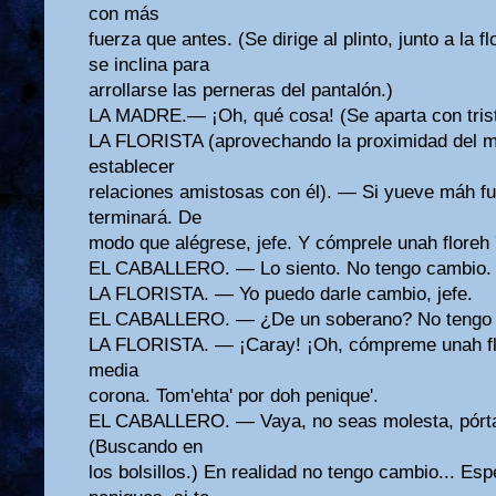
con más
fuerza que antes. (Se dirige al plinto, junto a la f
se inclina para
arrollarse las perneras del pantalón.)
LA MADRE.— ¡Oh, qué cosa! (Se aparta con triste
LA FLORISTA (aprovechando la proximidad del ma
establecer
relaciones amistosas con él). — Si yueve máh fue
terminará. De
modo que alégrese, jefe. Y cómprele unah floreh 
EL CABALLERO. — Lo siento. No tengo cambio.
LA FLORISTA. — Yo puedo darle cambio, jefe.
EL CABALLERO. — ¿De un soberano? No tengo 
LA FLORISTA. — ¡Caray! ¡Oh, cómpreme unah flor
media
corona. Tom'ehta' por doh penique'.
EL CABALLERO. — Vaya, no seas molesta, pórta
(Buscando en
los bolsillos.) En realidad no tengo cambio... Es