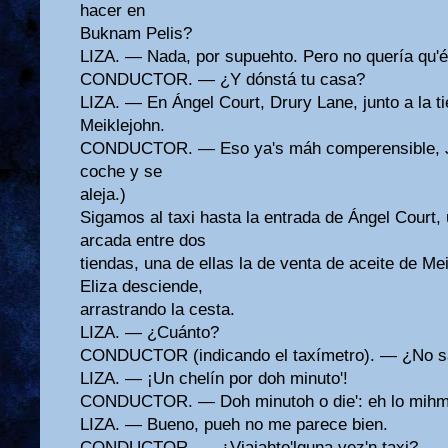
hacer en
Buknam Pelis?
LIZA. — Nada, por supuehto. Pero no quería qu'é
CONDUCTOR. — ¿Y dónstá tu casa?
LIZA. — En Ángel Court, Drury Lane, junto a la t
Meiklejohn.
CONDUCTOR. — Eso ya's máh comperensible, Ju
coche y se
aleja.)
Sigamos al taxi hasta la entrada de Ángel Court
arcada entre dos
tiendas, una de ellas la de venta de aceite de Me
Eliza desciende,
arrastrando la cesta.
LIZA. — ¿Cuánto?
CONDUCTOR (indicando el taxímetro). — ¿No sa
LIZA. — ¡Un chelín por doh minuto'!
CONDUCTOR. — Doh minutoh o die': eh lo mihm
LIZA. — Bueno, pueh no me parece bien.
CONDUCTOR. — ¿Viajahte'lguna vez'n taxi?