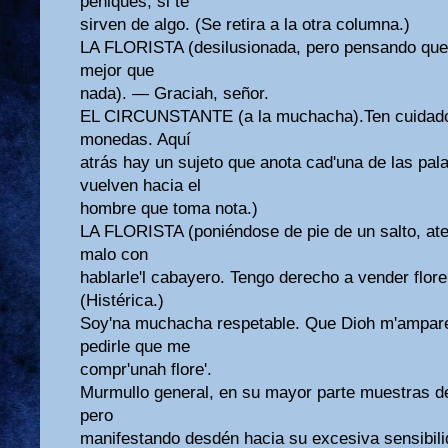
peniques, si te
sirven de algo. (Se retira a la otra columna.)
LA FLORISTA (desilusionada, pero pensando que
mejor que
nada). — Graciah, señor.
EL CIRCUNSTANTE (a la muchacha).Ten cuidado; d
monedas. Aquí
atrás hay un sujeto que anota cad'una de las pal
vuelven hacia el
hombre que toma nota.)
LA FLORISTA (poniéndose de pie de un salto, ate
malo con
hablarle'l cabayero. Tengo derecho a vender flor
(Histérica.)
Soy'na muchacha respetable. Que Dioh m'ampare,
pedirle que me
compr'unah flore'.
Murmullo general, en su mayor parte muestras de 
pero
manifestando desdén hacia su excesiva sensibili