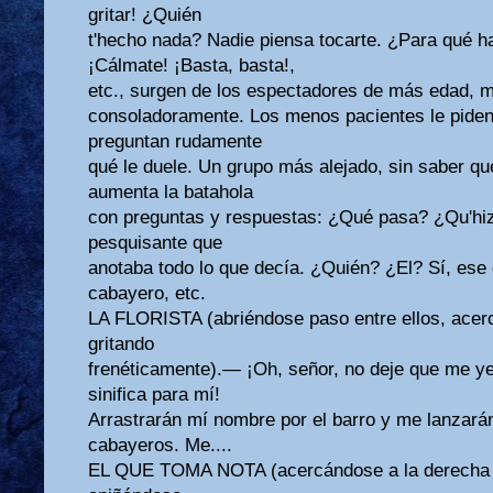
gritar! ¿Quién
t'hecho nada? Nadie piensa tocarte. ¿Para qué h
¡Cálmate! ¡Basta, basta!,
etc., surgen de los espectadores de más edad, 
consoladoramente. Los menos pacientes le piden q
preguntan rudamente
qué le duele. Un grupo más alejado, sin saber qu
aumenta la batahola
con preguntas y respuestas: ¿Qué pasa? ¿Qu'hi
pesquisante que
anotaba todo lo que decía. ¿Quién? ¿El? Sí, ese qu
cabayero, etc.
LA FLORISTA (abriéndose paso entre ellos, acerc
gritando
frenéticamente).— ¡Oh, señor, no deje que me ye
sinifica para mí!
Arrastrarán mí nombre por el barro y me lanzarán
cabayeros. Me....
EL QUE TOMA NOTA (acercándose a la derecha d