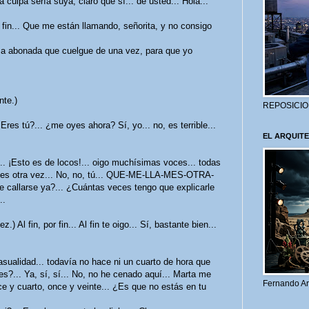
a culpa sería suya, claro que sí... de usted... Hola...
 fin... Que me están llamando, señorita, y no consigo
a esa abonada que cuelgue de una vez, para que yo
nte.)
REPOSICIO
Eres tú?... ¿me oyes ahora? Sí, yo... no, es terrible...
EL ARQUITE
?... ¡Esto es de locos!... oigo muchísimas voces... todas
lames otra vez... No, no, tú... QUE-ME-LLA-MES-OTRA-
e callarse ya?... ¿Cuántas veces tengo que explicarle
..
 Al fin, por fin... Al fin te oigo... Sí, bastante bien...
 casualidad... todavía no hace ni un cuarto de hora que
s?... Ya, sí, sí... No, no he cenado aquí... Marta me
Fernando Ar
ce y cuarto, once y veinte... ¿Es que no estás en tu