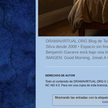
DRAMAVIRTUAL.ORG Blog de Teatro
Silva desde 2008 • Espacio sin f
Benjamín Gavarre está bajo una li
IMAGEN: Good Morning, Jonah A 
DERECHOS DE AUTOR
Todo el contenido de DRAMAVIRTUAL.ORG © 202
NC-ND 4.0. Para ver una copia de esta licencia
Mostrando las entradas con la etique
tod