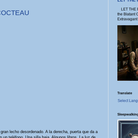
LET THE
LET THE FO
COCTEAU
the Blatant 
Extravagant 
Translate
Select Lan
Sleepwalkin
n gran lecho desordenado. A la derecha, puerta que da a
un teléfono. Una silla baja. Algunos libros. La luz de