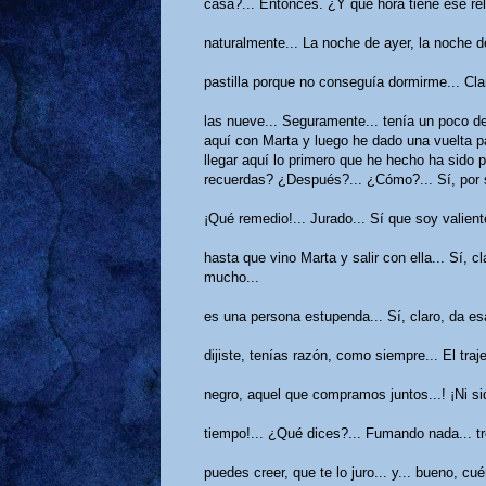
casa?... Entonces. ¿Y qué hora tiene ese relo
naturalmente... La noche de ayer, la noche d
pastilla porque no conseguía dormirme... Cla
las nueve... Seguramente... tenía un poco d
aquí con Marta y luego he dado una vuelta p
llegar aquí lo primero que he hecho ha sido p
recuerdas? ¿Después?... ¿Cómo?... Sí, por s
¡Qué remedio!... Jurado... Sí que soy valien
hasta que vino Marta y salir con ella... Sí, 
mucho...
es una persona estupenda... Sí, claro, da es
dijiste, tenías razón, como siempre... El traj
negro, aquel que compramos juntos...! ¡Ni s
tiempo!... ¿Qué dices?... Fumando nada... tre
puedes creer, que te lo juro... y... bueno, cu