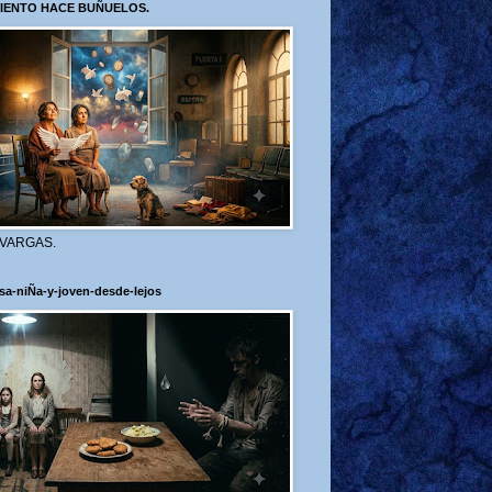
VIENTO HACE BUÑUELOS.
 VARGAS.
sa-niÑa-y-joven-desde-lejos