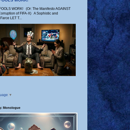
 FOOLS WORK!
OLS WORK! (Or: The Manifesto AGAINST
Corruption of FIFA-X) A Sophistic and
Farce LET T...
guage
▼
g: Monologue