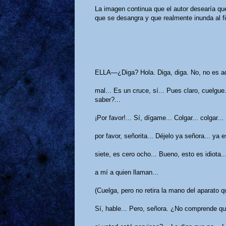
La imagen continua que el autor desearía que
que se desangra y que realmente inunda al f
ELLA—¿Diga? Hola. Diga, diga. No, no es aqu
mal... Es un cruce, sí... Pues claro, cuelgu
saber?...
¡Por favor!... Sí, dígame... Colgar... colgar.
por favor, señorita... Déjelo ya señora... ya e
siete, es cero ocho... Bueno, esto es idiota..
a mí a quien llaman...
(Cuelga, pero no retira la mano del aparato 
Sí, hable... Pero, señora. ¿No comprende q