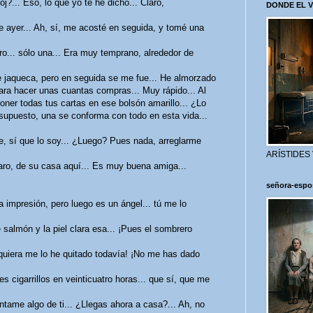
j?... Eso, lo que yo te he dicho... Claro,
DONDE EL 
e ayer... Ah, sí, me acosté en seguida, y tomé una
ro... sólo una... Era muy temprano, alrededor de
e jaqueca, pero en seguida se me fue... He almorzado
ara hacer unas cuantas compras... Muy rápido... Al
oner todas tus cartas en ese bolsón amarillo... ¿Lo
upuesto, una se conforma con todo en esta vida...
te, sí que lo soy... ¿Luego? Pues nada, arreglarme
ARÍSTIDES
claro, de su casa aquí... Es muy buena amiga...
señora-espo
a impresión, pero luego es un ángel... tú me lo
e salmón y la piel clara esa... ¡Pues el sombrero
iquiera me lo he quitado todavía! ¡No me has dado
s cigarrillos en veinticuatro horas... que sí, que me
éntame algo de ti... ¿Llegas ahora a casa?... Ah, no