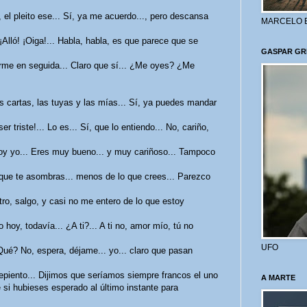
 el pleito ese... Sí, ya me acuerdo..., pero descansa
MARCELO 
¡Alló! ¡Oiga!... Habla, habla, es que parece que se
GASPAR GR
marme en seguida... Claro que sí... ¿Me oyes? ¿Me
as cartas, las tuyas y las mías... Sí, ya puedes mandar
 triste!... Lo es... Sí, que lo entiendo... No, cariño,
oy yo... Eres muy bueno... y muy cariñoso... Tampoco
e que te asombras... menos de lo que crees... Parezco
ro, salgo, y casi no me entero de lo que estoy
hoy, todavía... ¿A ti?... A ti no, amor mío, tú no
UFO
¿Qué? No, espera, déjame... yo... claro que pasan
epiento... Dijimos que seríamos siempre francos el uno
A MARTE
 si hubieses esperado al último instante para