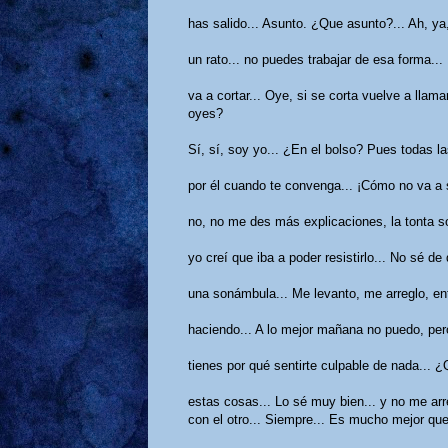
has salido... Asunto. ¿Que asunto?... Ah, ya,
un rato... no puedes trabajar de esa forma... 
va a cortar... Oye, si se corta vuelve a lla
oyes?
Sí, sí, soy yo... ¿En el bolso? Pues todas l
por él cuando te convenga... ¡Cómo no va a ser
no, no me des más explicaciones, la tonta s
yo creí que iba a poder resistirlo... No sé d
una sonámbula... Me levanto, me arreglo, ent
haciendo... A lo mejor mañana no puedo, pero 
tienes por qué sentirte culpable de nada... 
estas cosas... Lo sé muy bien... y no me arr
con el otro... Siempre... Es mucho mejor que