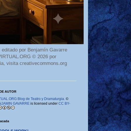
 editado por Benjamín Gavarre
AMAVIRTUAL.ORG © 2026 por
ia, visita creativecommons.org
DE AUTOR
AL.ORG Blog de Teatro y Dramaturgia.
©
NJAMIN GAVARRE
is licensed under
CC BY-
tacada