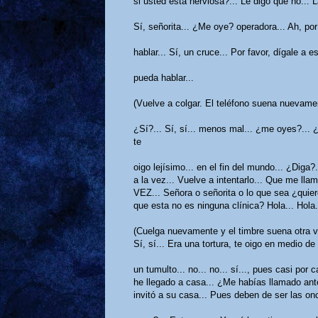
si usted está nerviosa?... Le digo que no... L
Sí, señorita... ¿Me oye? operadora... Ah, por
hablar... Sí, un cruce... Por favor, dígale 
pueda hablar...
(Vuelve a colgar. El teléfono suena nuevame
¿Sí?... Sí, sí... menos mal... ¿me oyes?... ¿
te
oigo lejísimo... en el fin del mundo... ¿Diga
a la vez... Vuelve a intentarlo... Que me l
VEZ... Señora o señorita o lo que sea ¿quier
que esta no es ninguna clínica? Hola... Hola.
(Cuelga nuevamente y el timbre suena otra vez.)
Sí, sí... Era una tortura, te oigo en medio de
un tumulto... no... no... sí..., pues casi por
he llegado a casa... ¿Me habías llamado ante
invitó a su casa... Pues deben de ser las on