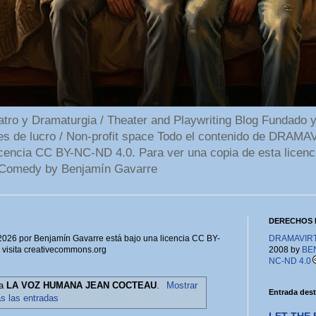
 y Dramaturgia / Theater and Playwriting Blog Fundado y
ines de lucro / Non-profit space Todo el contenido de DR
cencia CC BY-NC-ND 4.0. Para ver una copia de esta licenc
Comedy by Benjamín Gavarre
DERECHOS 
6 por Benjamín Gavarre está bajo una licencia CC BY-
DRAMAVIRTU
, visita creativecommons.org
2008 by
BE
NC-ND 4.0
ta
LA VOZ HUMANA JEAN COCTEAU
.
Mostrar
Entrada des
as las entradas