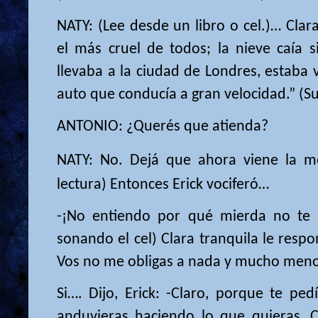
NATY: (Lee desde un libro o cel.)… Clar
el más cruel de todos; la nieve caía s
llevaba a la ciudad de Londres, estaba 
auto que conducía a gran velocidad.” (Su
ANTONIO: ¿Querés que atienda?
NATY: No. Dejá que ahora viene la me
lectura) Entonces Erick vociferó…
-¡No entiendo por qué mierda no te q
sonando el cel) Clara tranquila le resp
Vos no me obligas a nada y mucho meno
Si…. Dijo, Erick: -Claro, porque te pe
anduvieras haciendo lo que quieras, Cl