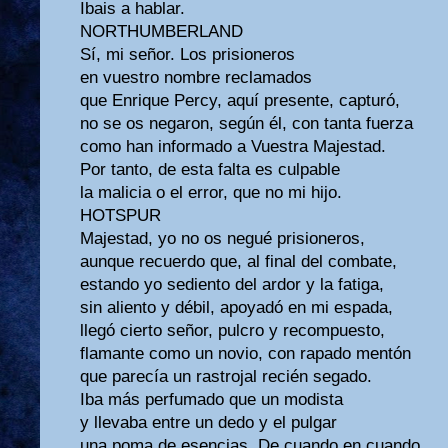
Ibais a hablar.
NORTHUMBERLAND
Sí, mi señor. Los prisioneros
en vuestro nombre reclamados
que Enrique Percy, aquí presente, capturó,
no se os negaron, según él, con tanta fuerza
como han informado a Vuestra Majestad.
Por tanto, de esta falta es culpable
la malicia o el error, que no mi hijo.
HOTSPUR
Majestad, yo no os negué prisioneros,
aunque recuerdo que, al final del combate,
estando yo sediento del ardor y la fatiga,
sin aliento y débil, apoyadó en mi espada,
llegó cierto señor, pulcro y recompuesto,
flamante como un novio, con rapado mentón
que parecía un rastrojal recién segado.
Iba más perfumado que un modista
y llevaba entre un dedo y el pulgar
una poma de esencias. De cuando en cuando,