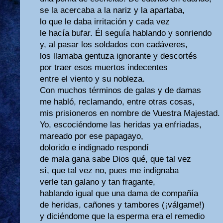
se la acercaba a la nariz y la apartaba,
lo que le daba irritación y cada vez
le hacía bufar. Él seguía hablando y sonriendo
y, al pasar los soldados con cadáveres,
los llamaba gentuza ignorante y descortés
por traer esos muertos indecentes
entre el viento y su nobleza.
Con muchos términos de galas y de damas
me habló, reclamando, entre otras cosas,
mis prisioneros en nombre de Vuestra Majestad.
Yo, escociéndome las heridas ya enfriadas,
mareado por ese papagayo,
dolorido e indignado respondí
de mala gana sabe Dios qué, que tal vez
sí, que tal vez no, pues me indignaba
verle tan galano y tan fragante,
hablando igual que una dama de compañía
de heridas, cañones y tambores (¡válgame!)
y diciéndome que la esperma era el remedio