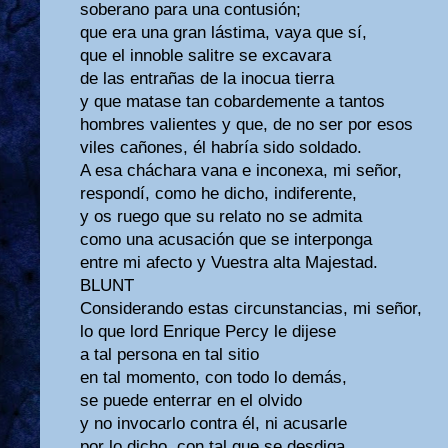
soberano para una contusión;
que era una gran lástima, vaya que sí,
que el innoble salitre se excavara
de las entrañas de la inocua tierra
y que matase tan cobardemente a tantos
hombres valientes y que, de no ser por esos
viles cañones, él habría sido soldado.
A esa cháchara vana e inconexa, mi señor,
respondí, como he dicho, indiferente,
y os ruego que su relato no se admita
como una acusación que se interponga
entre mi afecto y Vuestra alta Majestad.
BLUNT
Considerando estas circunstancias, mi señor,
lo que lord Enrique Percy le dijese
a tal persona en tal sitio
en tal momento, con todo lo demás,
se puede enterrar en el olvido
y no invocarlo contra él, ni acusarle
por lo dicho, con tal que se desdiga.