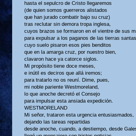
hasta el sepulcro de Cristo llegaremos
(de quien somos guerreros alistados
que han jurado combatir bajo su cruz)
tras reclutar sin demora tropa inglesa,
cuyos brazos se formaron en el vientre de sus 
para expulsar a los paganos de las tierras santa
cuyo suelo pisaron esos pies benditos
que en la amarga cruz, por nuestro bien,
clavaron hace ya catorce siglos.
Mi propósito tiene doce meses,
e inútil es deciros que allá iremos;
para tratarlo no os reuní. Dime, pues,
mi noble pariente Westmoreland,
lo que anoche decretó el Consejo
para impulsar esta ansiada expedición.
WESTMORELAND
Mi señor, trataron esta urgencia entusiasmados,
dejando las tareas repartidas
desde anoche, cuando, a destiempo, desde Gale
llegó un mensajero con tristes noticias.