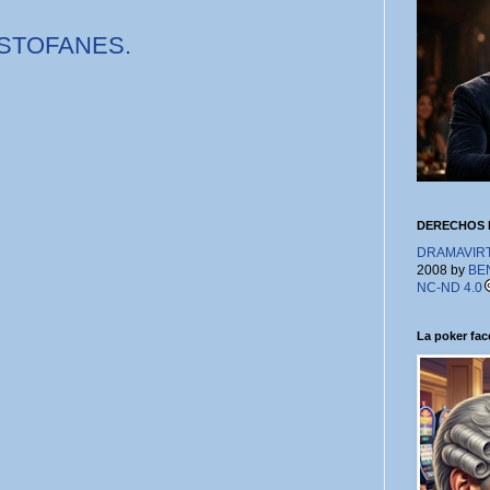
ISTOFANES.
DERECHOS 
DRAMAVIRTU
2008 by
BE
NC-ND 4.0
La poker face