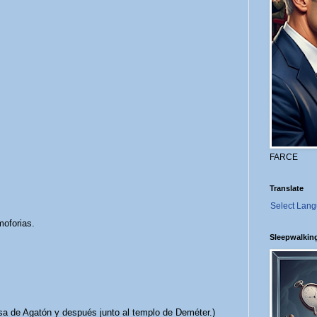
FARCE
Translate
Select Lan
oforias.
Sleepwalkin
casa de Agatón y después junto al templo de Deméter.)