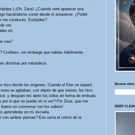
pides.) ¡Oh, Zeus! ¿Cuándo veré aparecer una
igo haciéndome correr desde el amanecer. ¿Podré
de me conduces, Eurípides?
de ver.
bo oír..
e vea?
Confieso, sin embargo que hablas hábilmente.
 distintas por naturaleza.
Buscar obra
 hizo desde los orígenes. Cuando el Eter se separó
seno se agitaban, con objeto de que viesen, les hizo
 sol, y después les abrió los oídos en forma de embudo.
r lo que no puedo oír ni ver? Por Zeus, que me
 bueno es conversar con los sabios!
DEEP CLEAN
 aprenderás en mí escuela.
con ambas piernas? Eso sería el colmo de la