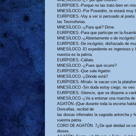
EURÍPIDES.-Porque no las trato bien en mis 
MNESÍLOCO.-Por Poseidón, te estará muy bi
EURÍPIDES.-Voy a ver si persuado al poeta t
las Tesmoforias.
MNESÍLOCO.-¿Para qué? Dime.
EURÍPIDES.-Para que participe en la Asambl
MNESÍLOCO.-¿Abiertamente o de incógnito
EURÍPIDES.-De incógnito; disfrazado de muj
MNESÍLOCO.-El expediente es ingenioso y lle
nuestra es la palma.
EURÍPIDES.-Cállate.
MNESÍLOCO.-¿Pues qué ocurre?
EURÍPIDES.-Que sale Agatón.
MNESÍLOCO.-¿Dónde está?
EURÍPIDES.-Míralo: le sacan con la plataform
MNESÍLOCO.-Sin duda estoy ciego; no veo n
EURÍPIDES.-Silencio, que se dispone a cant
MNESÍLOCO.-¿Va a entonar una marcha de 
AGATÓN.-(Que durante toda la escena habla 
Doncellas, recibid de
las diosas infernales la sagrada antorcha y f
vuestra patria.
CORO DE AGATÓN. 7¿De qué deidad se celebr
dioses.