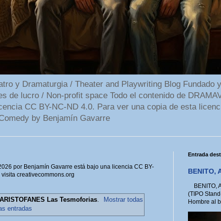
 y Dramaturgia / Theater and Playwriting Blog Fundado y
ines de lucro / Non-profit space Todo el contenido de DR
cencia CC BY-NC-ND 4.0. Para ver una copia de esta licenc
Comedy by Benjamín Gavarre
Entrada des
6 por Benjamín Gavarre está bajo una licencia CC BY-
BENITO, A
, visita creativecommons.org
BENITO, A 
(TIPO Stand
ARISTOFANES Las Tesmoforias
.
Mostrar todas
Hombre al bo
las entradas