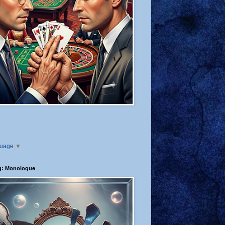
guage
▼
g: Monologue