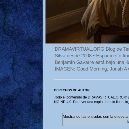
DRAMAVIRTUAL.ORG Blog de Teatro
Silva desde 2008 • Espacio sin f
Benjamín Gavarre está bajo una li
IMAGEN: Good Morning, Jonah A 
DERECHOS DE AUTOR
Todo el contenido de DRAMAVIRTUAL.ORG © 202
NC-ND 4.0. Para ver una copia de esta licencia
Mostrando las entradas con la etiqueta