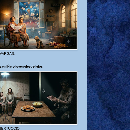
 VARGAS.
sa-niÑa-y-joven-desde-lejos
BERTUCCIO