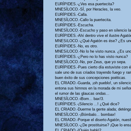
EURÍPIDES.-¿Ves esa puertecita?
MNESÍLOCO.-SÍ, por Heracles, la veo.
EURÍPIDES.-Calla.
MNESÍLOCO.-Callo la puertecita.
EURÍPIDES.-Escucha.
MNESÍLOCO.-Escucho y paso en silencio la 
EURÍPIDES.-Ahí dentro vive el ilustre Agatón
MNESíLOCO.-¿Qué Agatón es ése? ¿Es uno
EURÍPIDES.-No, es otro.
MNESíLOCO.-No lo he visto nunca. ¿Es uno 
EURÍPIDES.-¿Pero no lo has visto nunca?
MNESÍLOCO.-No, por Zeus, que yo sepa.
EURÍPIDES.-Pues cierto día estuviste con é
sale uno de sus criados trayendo fuego y rama
buen éxito de sus concepciones poéticas.
EL CRIADO.-Guarda, ¡oh pueblo!, un silencio 
entona sus himnos en la morada de mi señor. 
el rumor de las glaucas ondas...
MNESÍLOCO.-iBom... bax!3.
EURÍPIDES.-¡Silencio ...! ¿Qué dice?
EL CRIADO.-Duerme la gente alada; deténgase
MNESÍLOCO.-¡Bómbalo... bombax!
EL CRIADO.-Porque el diserto Agatón, nuestr
MNESÍLOCO.-¿De prostituirse? ¡Que lo ensa
EL CRIADO.-!Quién habló?