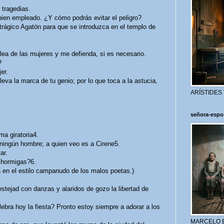
tragedias.
en empleado. ¿Y cómo podrás evitar el peligro?
rágico Agatón para que se introduzca en el templo de
ea de las mujeres y me defienda, si es necesario.
?
er.
va la marca de tu genio; por lo que toca a la astucia,
ARÍSTIDES
señora-espo
a giratoria4.
ingún hombre; a quien veo es a Cirene5.
ar.
hormigas?6.
en el estilo campanudo de los malos poetas.)
estejad con danzas y alaridos de gozo la libertad de
a hoy la fiesta? Pronto estoy siempre a adorar a los
MARCELO 