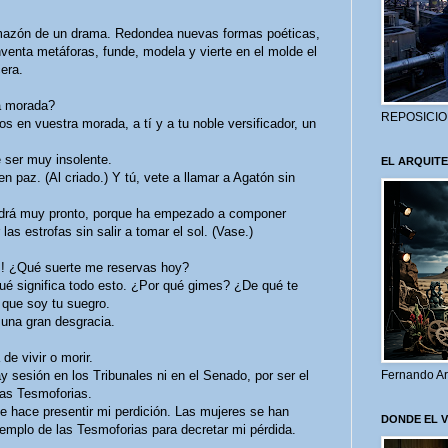
mazón de un drama. Redondea nuevas formas poéticas,
nventa metáforas, funde, modela y vierte en el molde el
era.
a morada?
REPOSICIO
en vuestra morada, a tí y a tu noble versificador, un
 ser muy insolente.
EL ARQUITE
 paz. (Al criado.) Y tú, vete a llamar a Agatón sin
rá muy pronto, porque ha empezado a componer
las estrofas sin salir a tomar el sol. (Vase.)
! ¿Qué suerte me reservas hoy?
é significa todo esto. ¿Por qué gimes? ¿De qué te
 que soy tu suegro.
una gran desgracia.
e vivir o morir.
sión en los Tribunales ni en el Senado, por ser el
Fernando Ar
 las Tesmoforias.
hace presentir mi perdición. Las mujeres se han
DONDE EL 
templo de las Tesmoforias para decretar mi pérdida.