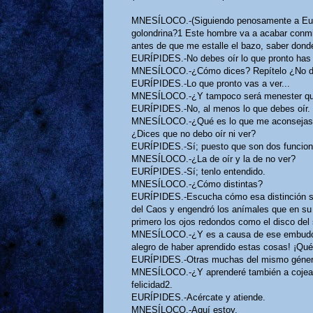
MNESÍLOCO.-(Siguiendo penosamente a Eurí
golondrina?1 Este hombre va a acabar conm
antes de que me estalle el bazo, saber don
EURÍPIDES.-No debes oír lo que pronto has 
MNESÍLOCO.-¿Cómo dices? Repítelo ¿No de
EURÍPIDES.-Lo que pronto vas a ver...
MNESÍLOCO.-¿Y tampoco será menester qu
EURÍPIDES.-No, al menos lo que debes oír.
MNESÍLOCO.-¿Qué es lo que me aconsejas? 
¿Dices que no debo oír ni ver?
EURÍPIDES.-Sí; puesto que son dos funciones
MNESÍLOCO.-¿La de oír y la de no ver?
EURÍPIDES.-Sí; tenlo entendido.
MNESÍLOCO.-¿Cómo distintas?
EURÍPIDES.-Escucha cómo esa distinción se
del Caos y engendró los anímales que en su 
primero los ojos redondos como el disco del
MNESÍLOCO.-¿Y es a causa de ese embudo po
alegro de haber aprendido estas cosas! ¡Qué
EURÍPIDES.-Otras muchas del mismo género
MNESÍLOCO.-¿Y aprenderé también a cojear 
felicidad2.
EURÍPIDES.-Acércate y atiende.
MNESÍLOCO.-Aquí estoy.