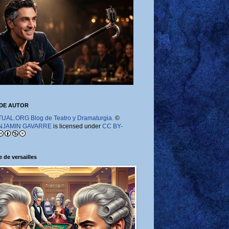
DE AUTOR
AL.ORG Blog de Teatro y Dramaturgia.
©
NJAMIN GAVARRE
is licensed under
CC BY-
 de versailles