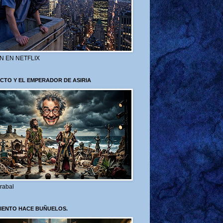
N EN NETFLIX
CTO Y EL EMPERADOR DE ASIRIA
rabal
VIENTO HACE BUÑUELOS.