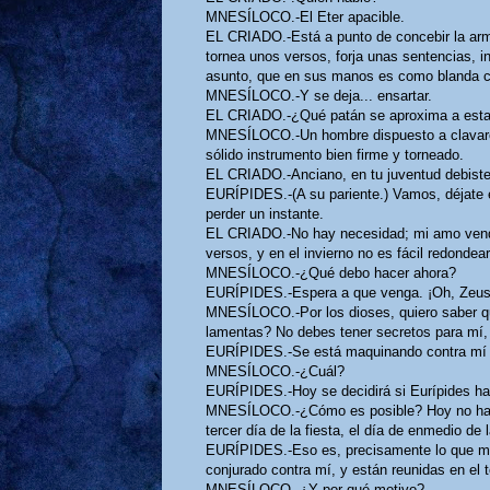
MNESÍLOCO.-El Eter apacible.
EL CRIADO.-Está a punto de concebir la ar
tornea unos versos, forja unas sentencias, i
asunto, que en sus manos es como blanda c
MNESÍLOCO.-Y se deja... ensartar.
EL CRIADO.-¿Qué patán se aproxima a est
MNESÍLOCO.-Un hombre dispuesto a clavaros 
sólido instrumento bien firme y torneado.
EL CRIADO.-Anciano, en tu juventud debiste
EURÍPIDES.-(A su pariente.) Vamos, déjate en
perder un instante.
EL CRIADO.-No hay necesidad; mi amo vend
versos, y en el invierno no es fácil redondear 
MNESÍLOCO.-¿Qué debo hacer ahora?
EURÍPIDES.-Espera a que venga. ¡Oh, Zeus
MNESÍLOCO.-Por los dioses, quiero saber qu
lamentas? No debes tener secretos para mí,
EURÍPIDES.-Se está maquinando contra mí 
MNESÍLOCO.-¿Cuál?
EURÍPIDES.-Hoy se decidirá si Eurípides ha d
MNESÍLOCO.-¿Cómo es posible? Hoy no hay se
tercer día de la fiesta, el día de enmedio de
EURÍPIDES.-Eso es, precisamente lo que me 
conjurado contra mí, y están reunidas en el 
MNESÍLOCO.-¿Y por qué motivo?