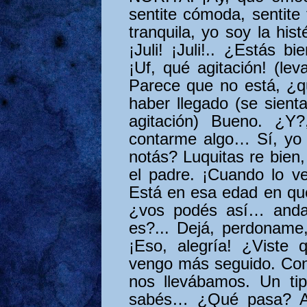
sentite cómoda, sentite 
tranquila, yo soy la hist
¡Juli! ¡Juli!.. ¿Estás b
¡Uf, qué agitación! (lev
Parece que no está, ¿q
haber llegado (se sienta
agitación) Bueno. ¿Y
contarme algo… Sí, yo 
notás? Luquitas re bien
el padre. ¡Cuando lo v
Está en esa edad en q
¿vos podés así… anda
es?... Dejá, perdoname
¡Eso, alegría! ¿Viste
vengo más seguido. Con
nos llevábamos. Un ti
sabés… ¿Qué pasa? Ah,