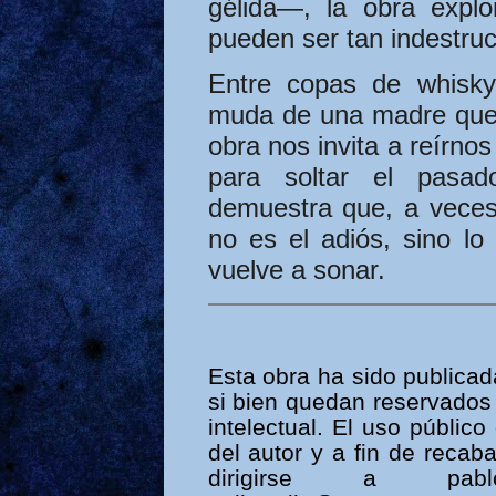
gélida—, la obra explo
pueden ser tan indestruc
Entre copas de whisky,
muda de una madre que 
obra nos invita a reírno
para soltar el pasa
demuestra que, a veces,
no es el adiós, sino l
vuelve a sonar.
Esta obra ha sido publicada
si bien quedan reservados
intelectual. El uso públic
del autor y a fin de recab
dirigirse a pablo_