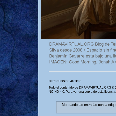
DRAMAVIRTUAL.ORG Blog de Teatro
Silva desde 2008 • Espacio sin f
Benjamín Gavarre está bajo una li
IMAGEN: Good Morning, Jonah A 
DERECHOS DE AUTOR
Todo el contenido de DRAMAVIRTUAL.ORG © 202
NC-ND 4.0. Para ver una copia de esta licencia
Mostrando las entradas con la etiq