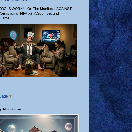
 FOOLS WORK!
OLS WORK! (Or: The Manifesto AGAINST
Corruption of FIFA-X) A Sophistic and
Farce LET T...
guage
▼
g: Monologue