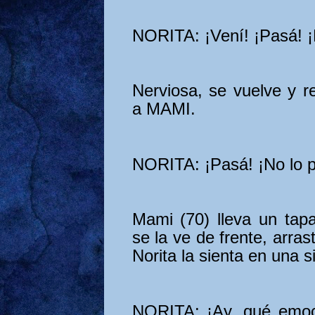
NORITA: ¡Vení! ¡Pasá! 
Nerviosa, se vuelve y r
a MAMI.
NORITA: ¡Pasá! ¡No lo p
Mami (70) lleva un tap
se la ve de frente, arras
Norita la sienta en una s
NORITA: ¡Ay, qué emoc