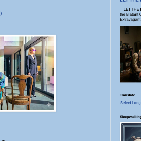
LET THE
LET THE FO
o
the Blatant 
Extravagant 
Translate
Select Lan
Sleepwalkin