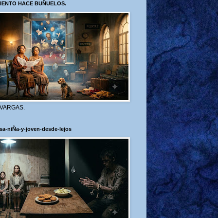
VIENTO HACE BUÑUELOS.
 VARGAS.
sa-niÑa-y-joven-desde-lejos