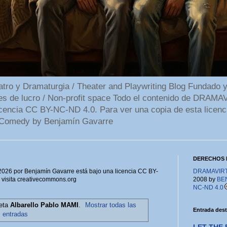
 y Dramaturgia / Theater and Playwriting Blog Fundado y
ines de lucro / Non-profit space Todo el contenido de DR
cencia CC BY-NC-ND 4.0. Para ver una copia de esta licenc
Comedy by Benjamín Gavarre
DERECHOS 
6 por Benjamín Gavarre está bajo una licencia CC BY-
DRAMAVIRTU
, visita creativecommons.org
2008 by
BE
NC-ND 4.0
ueta
Albarello Pablo MAMI
.
Mostrar todas las
Entrada des
entradas