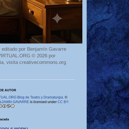
 editado por Benjamín Gavarre
AMAVIRTUAL.ORG © 2026 por
ia, visita creativecommons.org
DE AUTOR
AL.ORG Blog de Teatro y Dramaturgia.
©
NJAMIN GAVARRE
is licensed under
CC BY-
tacada