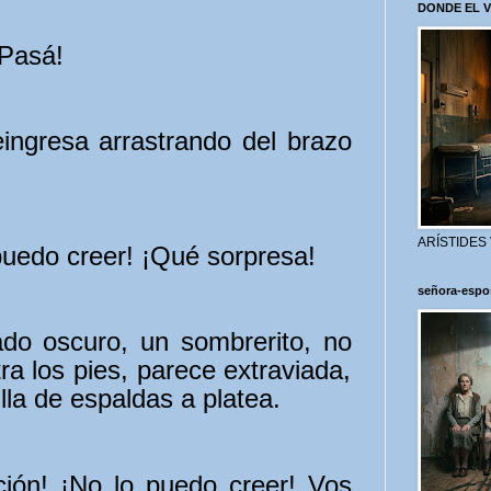
DONDE EL 
¡Pasá!
eingresa arrastrando del brazo
ARÍSTIDES
uedo creer! ¡Qué sorpresa!
señora-espo
ado oscuro, un sombrerito, no
tra los pies, parece extraviada,
illa de espaldas a platea.
ión! ¡No lo puedo creer! Vos