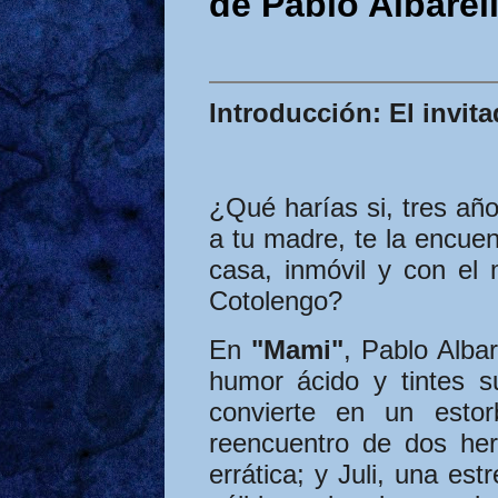
de Pablo Albarel
Introducción: El invit
¿Qué harías si, tres añ
a tu madre, te la encuen
casa, inmóvil y con el
Cotolengo?
En
"Mami"
, Pablo Alba
humor ácido y tintes s
convierte en un estor
reencuentro de dos he
errática; y Juli, una est