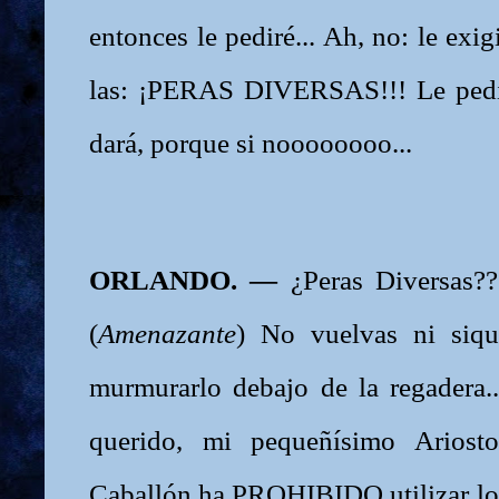
entonces le pediré... Ah, no: le ex
las: ¡PERAS DIVERSAS!!! Le pedir
dará, porque si noooooooo...
ORLANDO. —
¿Peras Diversas??
(
Amenazante
) No vuelvas ni siqu
murmurarlo debajo de la regadera.
querido, mi pequeñísimo Ariosto
Caballón ha PROHIBIDO utilizar los