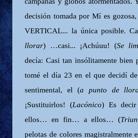
campanas y globos atormentados. Y
decisión tomada por Mí es gozosa,
VERTICAL... la única posible. Cas
llorar
) …casi... ¡Achúuu! (
Se lim
decía: Casi tan insólitamente bien
tomé el día 23 en el que decidí 
sentimental, el (
a punto de llor
¡Sustituirlos! (
Lacónico
) Es decir
ellos… en fin… a ellos… (
Triun
pelotas de colores magistralmente 