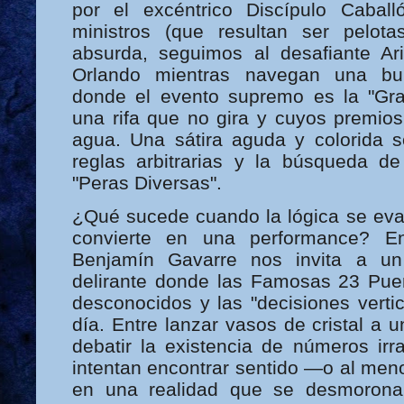
por el excéntrico Discípulo Caball
ministros (que resultan ser pelot
absurda, seguimos al desafiante Ar
Orlando mientras navegan una bur
donde el evento supremo es la "Gr
una rifa que no gira y cuyos premio
agua. Una sátira aguda y colorida so
reglas arbitrarias y la búsqueda d
"Peras Diversas".
¿Qué sucede cuando la lógica se evap
convierte en una performance? En
Benjamín Gavarre nos invita a un
delirante donde las Famosas 23 Pue
desconocidos y las "decisiones verti
día. Entre lanzar vasos de cristal a 
debatir la existencia de números irr
intentan encontrar sentido —o al me
en una realidad que se desmorona