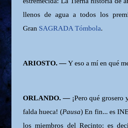
estremecida: La Tierna historia de a
llenos de agua a todos los prem
Gran
SAGRADA Tómbola
.
ARIOSTO. —
Y eso a mí en qué me
ORLANDO. —
¡Pero qué grosero y
falda hueca! (
Pausa
) En fin... es 
los miembros del Recinto: es dec