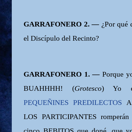
GARRAFONERO 2. —
¿Por qué q
el Discípulo del Recinto?
GARRAFONERO 1. —
Porque yo
BUAHHHH! (
Grotesco
) Yo 
PEQUEÑINES PREDILECTOS
A
LOS PARTICIPANTES romperán s
cinco BEBITOS que doné, que yo