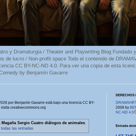
 y Dramaturgia / Theater and Playwriting Blog Fundado y
ines de lucro / Non-profit space Todo el contenido de DR
cencia CC BY-NC-ND 4.0. Para ver una copia de esta licenc
Comedy by Benjamín Gavarre
DERECHOS 
6 por Benjamín Gavarre está bajo una licencia CC BY-
DRAMAVIRTU
, visita creativecommons.org
2008 by
BE
NC-ND 4.0
a
Magaña Sergio Cuatro diálogos de animales
.
Entrada des
 todas las entradas