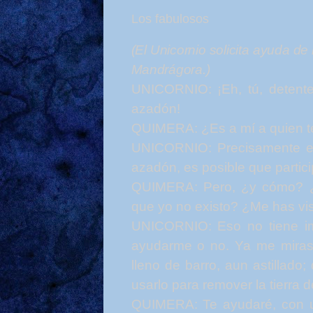
Los fabulosos
(El Unicornio solicita ayuda de
Mandrágora.)
UNICORNIO: ¡Eh, tú, detent
azadón!
QUIMERA: ¿Es a mí a quien te
UNICORNIO: Precisamente 
azadón, es posible que partici
QUIMERA: Pero, ¿y cómo? ¿
que yo no existo? ¿Me has vi
UNICORNIO: Eso no tiene im
ayudarme o no. Ya me miras
lleno de barro, aun astillado
usarlo para remover la tierra 
QUIMERA: Te ayudaré, con u