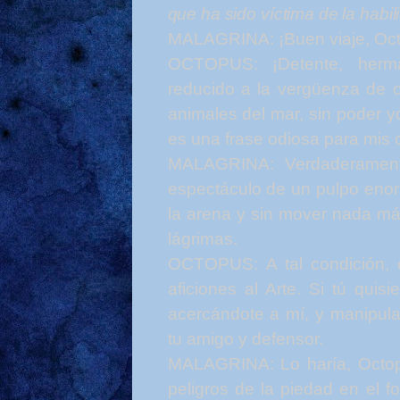
que ha sido víctima de la habil
MALAGRINA: ¡Buen
viaje,
Oct
OCTOPUS:
¡Detente, her
reducido a la vergüenza de o
animales del mar, sin poder y
es una frase odiosa para mis 
MALAGRINA: Verdaderamen
espectáculo de un pulpo enor
la arena y sin mover nada más
lágrimas.
OCTOPUS:
A tal condición
aficiones al Arte. Si tú quis
acercándote a mí, y manipula
tu amigo y defensor.
MALAGRINA: Lo haría,
Octo
peligros de la piedad en el 