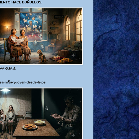
VIENTO HACE BUÑUELOS.
 VARGAS.
sa-niÑa-y-joven-desde-lejos