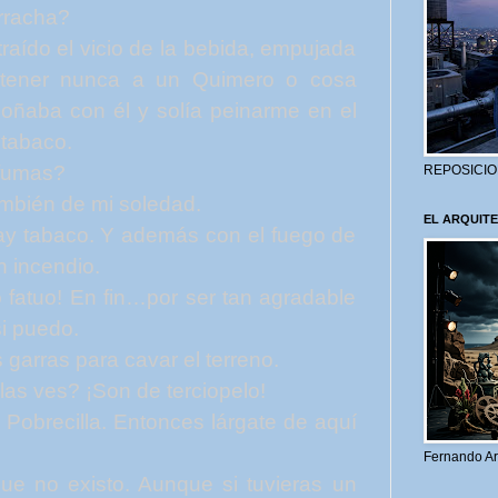
rracha?
aído el vicio de la bebida, empujada
n tener nunca a un Quimero o cosa
oñaba con él y solía peinarme en el
 tabaco.
fumas?
REPOSICIO
mbién de mi soledad.
EL ARQUITE
y tabaco. Y además con el fuego de
n incendio.
fatuo! En fin…por ser tan agradable
si puedo.
arras para cavar el terreno.
s ves? ¡Son de terciopelo!
Pobrecilla. Entonces lárgate de aquí
Fernando Ar
e no existo. Aunque si tuvieras un