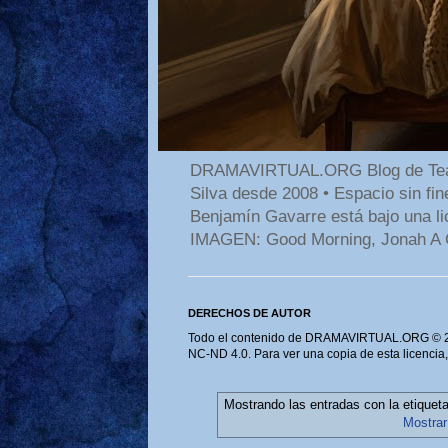
DRAMAVIRTUAL.ORG Blog de Teatro
Silva desde 2008 • Espacio sin f
Benjamín Gavarre está bajo una li
IMAGEN: Good Morning, Jonah A 
DERECHOS DE AUTOR
Todo el contenido de DRAMAVIRTUAL.ORG © 202
NC-ND 4.0. Para ver una copia de esta licencia
Mostrando las entradas con la etiquet
Mostrar