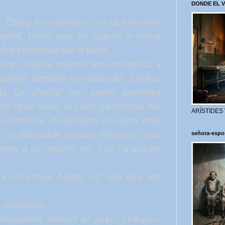
DONDE EL 
Estoy escarbando con la intención
gora. Dicen que en cuanto la coma
os privilegios de la tierra.
oy. Déjame esperar tus resultados y
 tomaré también un pedacito. ¡Quiero
sada de charlar con puros animales
 me tiene harta, el León de Nemea me
ARÍSTIDES
histérica, el Basilisco no hace más
s un miserable gusano terrestre cuyo
señora-espo
nte a tan mísero ser, nos ha puesto
 y no eches fuego, no sea que me
s
moluscos
 encuentra inmóvil al pulpo
Octopus,