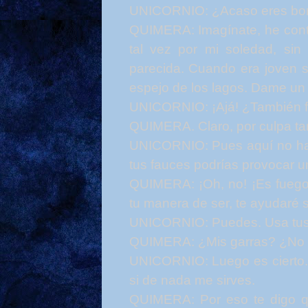
UNICORNIO: ¿Acaso eres bo
QUIMERA: Imagínate, he contr
tal vez por mi soledad, si
parecida. Cuando era joven s
espejo de los lagos. Dame un
UNICORNIO: ¡Ajá! ¿También 
QUIMERA. Claro, por culpa ta
UNICORNIO: Pues aquí no ha
tus fauces podrías provocar u
QUIMERA: ¡Oh, no! ¡Es fuego 
tu manera de ser, te ayudaré 
UNICORNIO: Puedes. Usa tus g
QUIMERA: ¿Mis garras? ¿No la
UNICORNIO: Luego es cierto. 
si de nada me sirves.
QUIMERA: Por eso te digo qu