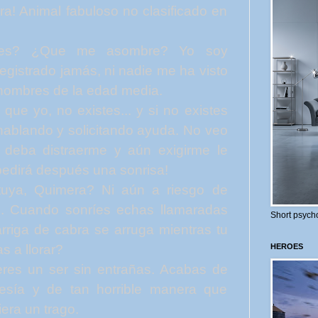
a! Animal fabuloso no clasificado en
res? ¿Que me asombre? Yo soy
gistrado jamás, ni nadie me ha visto
hombres de la edad media.
ue yo, no existes... y si no existes
ablando y solicitando ayuda. No veo
e deba distraerme y aún exigirme le
pedirá después una sonrisa!
uya, Quimera? Ni aún a riesgo de
ré. Cuando sonríes echas llamaradas
Short psycho
rriga de cabra se arruga mientras tu
s a llorar?
HEROES
res un ser sin entrañas. Acabas de
tesía y de tan horrible manera que
iera un trago.