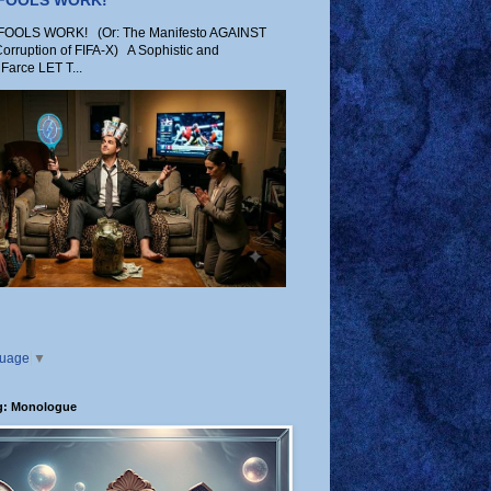
 FOOLS WORK!
OLS WORK! (Or: The Manifesto AGAINST
Corruption of FIFA-X) A Sophistic and
Farce LET T...
guage
▼
g: Monologue