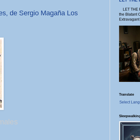
LET THE
LET THE FO
es, de Sergio Magaña Los
the Blatant 
Extravagant 
Translate
Select Lan
Sleepwalkin
males