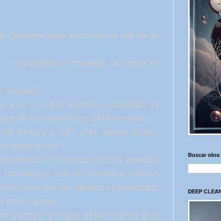
 la Quimera para encontrar la raíz de la
e, y ayúdame a manejar un poco el
 diriges?
es a
ti,
y si me ayudas a manejar el
pes de los beneficios del encuentro.
Te diriges a mí? ¿No sabes acaso
sto alguna vez?
Buscar obra
portancia. Contesta sólo si puedes
 cansado y con mi hermoso cuerno
; daño que me ha venido al pretender
DEEP CLEAN
de este campo.
n suspiro, porque debes saber que