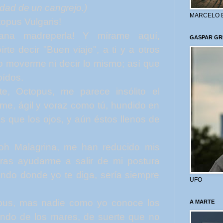
idad de un cangrejo.)
MARCELO 
opus Vulgaris!
mana madreperla! Y mírame aquí,
GASPAR GR
írte decir "Buen viaje", a
ti
y a otros
o moverme ni decir lo mismo; así que
oídos.
te,
Octopus,
me parece insólito el
me, ágil y voraz como tú, hundido en
 que los ojos, y aún éstos llenos de
, oh Malagrina, me han reducido mis
ieras ayudarme a salir de mi postura
ndo donde yo te diga, sería siempre
UFO
pus,
mas nadie como yo conoce los
A MARTE
fondo de los mares, de suerte que no