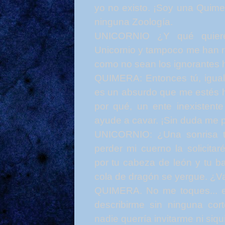
yo no existo. ¡Soy una Quimer
ninguna Zoología.
UNICORNIO ¿Y qué quie
Unicornio y tampoco me han re
como no sean los ignorantes 
QUIMERA: Entonces tú, igual q
es un absurdo que me estés h
por qué, un ente inexistent
ayude a cavar. ¡Sin duda me 
UNICORNIO: ¿Una sonrisa t
perder mi cuerno la solicita
por tu cabeza de león y tu ba
cola de dragón se yergue. ¿Va
QUIMERA. No me toques... e
describirme sin ninguna cor
nadie querría invitarme ni siqu