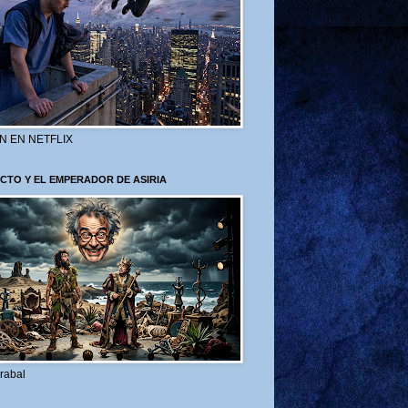
N EN NETFLIX
CTO Y EL EMPERADOR DE ASIRIA
rabal