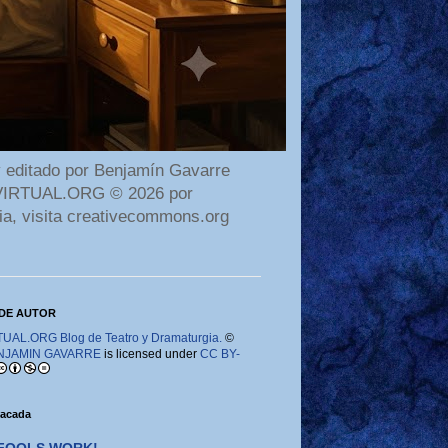
 editado por Benjamín Gavarre
AMAVIRTUAL.ORG © 2026 por
ia, visita creativecommons.org
DE AUTOR
AL.ORG Blog de Teatro y Dramaturgia.
©
NJAMIN GAVARRE
is licensed under
CC BY-
tacada