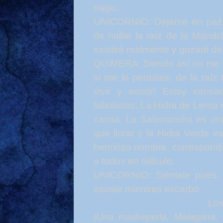
trago...
UNICORNIO: Déjame en paz. 
de hallar la raíz de l
a
Mandrá
existiré realmente y gozaré de l
QUIMERA: Siendo así no me v
si me lo permites, de la raíz
vivir y existir! Estoy can
fabulosos. La Hidra de Lerna
cansa. La Salamandra es una 
que llorar y la Hidra Verde e
hermoso nombre, correspondie
a todos en ridículo.
UNICORNIO: Siéntate pues,
asuste mientras escarbo.
Lo
(Una madreperla, Malagrina,