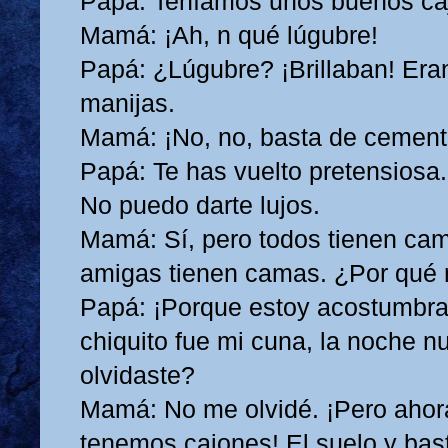
Papá: Teníamos unos buenos ca
Mamá: ¡Ah, n qué lúgubre!
Papá: ¿Lúgubre? ¡Brillaban! Eran
manijas.
Mamá: ¡No, no, basta de cement
Papá: Te has vuelto pretensiosa
No puedo darte lujos.
Mamá: Sí, pero todos tienen ca
amigas tienen camas. ¿Por qué 
Papá: ¡Porque estoy acostumbra
chiquito fue mi cuna, la noche nu
olvidaste?
Mamá: No me olvidé. ¡Pero ahora
tenemos cajones! El suelo y bas