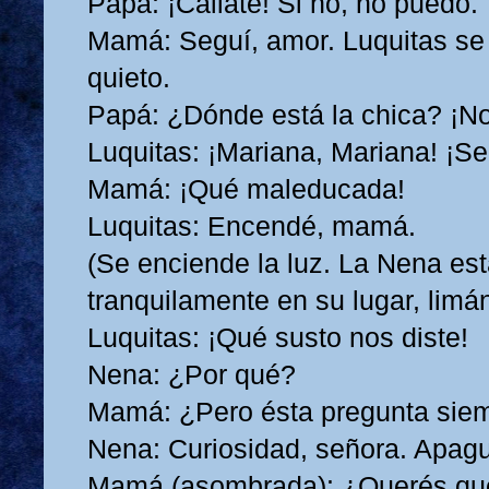
Papá: ¡Callate! Si no, no puedo.
Mamá: Seguí, amor. Luquitas se
quieto.
Papá: ¿Dónde está la chica? ¡No
Luquitas: ¡Mariana, Mariana! ¡Se
Mamá: ¡Qué maleducada!
Luquitas: Encendé, mamá.
(Se enciende la luz. La Nena es
tranquilamente en su lugar, lim
Luquitas: ¡Qué susto nos diste!
Nena: ¿Por qué?
Mamá: ¿Pero ésta pregunta sie
Nena: Curiosidad, señora. Apagu
Mamá (asombrada): ¿Querés que