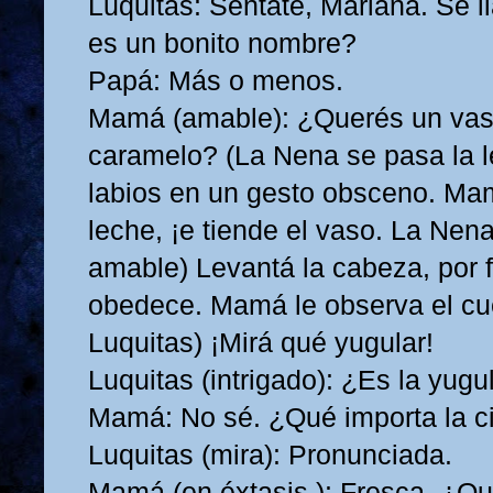
Luquitas: Sentate, Mariana. Se 
es un bonito nombre?
Papá: Más o menos.
Mamá (amable): ¿Querés un vas
caramelo? (La Nena se pasa la l
labios en un gesto obsceno. Mam
leche, ¡e tiende el vaso. La Ne
amable) Levantá la cabeza, por 
obedece. Mamá le observa el cue
Luquitas) ¡Mirá qué yugular!
Luquitas (intrigado): ¿Es la yugu
Mamá: No sé. ¿Qué importa la c
Luquitas (mira): Pronunciada.
Mamá (en éxtasis,): Fresca. ¿Q