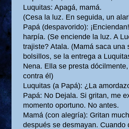
Luquitas: Apagá, mamá.
(Cesa la luz. En seguida, un ala
Papá (despavorido): ¡Enciendan!
harpía. (Se enciende la luz. A L
trajiste? Atala. (Mamá saca una
bolsillos, se la entrega a Luquita
Nena. Ella se presta dócilmente
contra él)
Luquitas (a Papá): ¿La amorda
Papá: No Dejala. Si gritan, me ex
momento oportuno. No antes.
Mamá (con alegría): Gritan much
después se desmayan. Cuando d