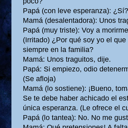
poco?
Papá (con leve esperanza): ¿Sí
Mamá (desalentadora): Unos tra
Papá (muy triste): Voy a morirm
(Irritado) ¿Por qué soy yo el que
siempre en la familia?
Mamá: Unos traguitos, dije.
Papá: Si empiezo, odio detener
(Se afloja)
Mamá (lo sostiene): ¡Bueno, tom
Se te debe haber achicado el e
única esperanza. (Le ofrece el c
Papá (lo tantea): No. No me gus
Mamá: Qué pretensiones! A falt