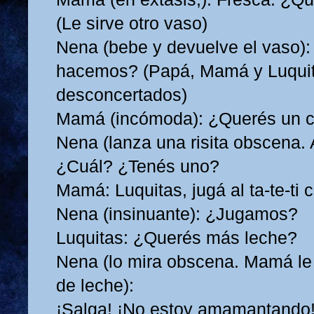
(Le sirve otro vaso)
Nena (bebe y devuelve el vaso)
hacemos? (Papá, Mamá y Luquit
desconcertados)
Mamá (incómoda): ¿Querés un 
Nena (lanza una risita obscena. 
¿Cuál? ¿Tenés uno?
Mamá: Luquitas, jugá al ta-te-ti 
Nena (insinuante): ¿Jugamos?
Luquitas: ¿Querés más leche?
Nena (lo mira obscena. Mamá le 
de leche):
¡Salga! ¡No estoy amamantando