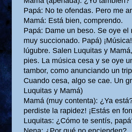
Mamá (apenada): ¿Yo también?
Papá: No te ofendas. Pero me ar
Mamá: Está bien, comprendo.
Papá: Dame un beso. Se oye el 
muy succionado. Papá) ¡Música!
lúgubre. Salen Luquitas y Mamá,
pies. La música cesa y se oye u
tambor, como anunciando un tripl
Cuando cesa, algo se cae. Un gri
Luquitas y Mamá)
Mamá (muy contenta): ¿Ya está?
perdiste la rapidez! ¡Estás en f
Luquitas: ¿Cómo te sentís, pa
Nena: ¿Por qué no encienden?