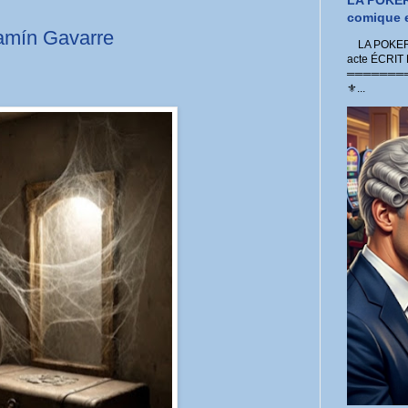
LA POKER
comique e
amín Gavarre
LA POKER 
acte ÉCRIT
═════════
⚜...