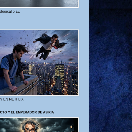
logical play.
N EN NETFLIX
CTO Y EL EMPERADOR DE ASIRIA