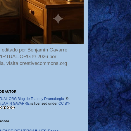
 editado por Benjamín Gavarre
AMAVIRTUAL.ORG © 2026 por
ia, visita creativecommons.org
DE AUTOR
AL.ORG Blog de Teatro y Dramaturgia.
©
NJAMIN GAVARRE
is licensed under
CC BY-
tacada