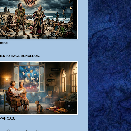
rabal
VIENTO HACE BUÑUELOS.
 VARGAS.