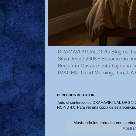
DRAMAVIRTUAL.ORG Blog de Teatro
Silva desde 2008 • Espacio sin f
Benjamín Gavarre está bajo una li
IMAGEN: Good Morning, Jonah A 
DERECHOS DE AUTOR
Todo el contenido de DRAMAVIRTUAL.ORG © 202
NC-ND 4.0. Para ver una copia de esta licencia
Mostrando las entradas con la etiq
Mostrar