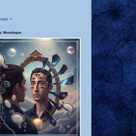
guage
▼
g: Monologue