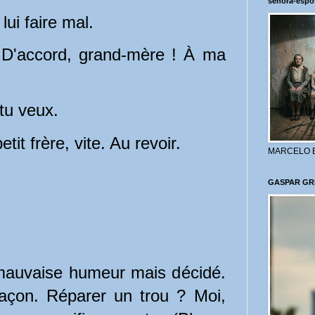
señora-espo
ui faire mal.
) D'accord, grand-mère ! À ma
u veux.
it frère, vite. Au revoir.
MARCELO 
GASPAR GR
mauvaise humeur mais décidé.
façon. Réparer un trou ? Moi,