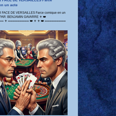
 FACE DE VERSAILLES Farce
n un acte
FACE DE VERSAILLES Farce comique en un
 PAR: BENJAMIN GAVARRE ⚜️ 👑
 ⚜️ ═════════ 👑 ⚜️ ⚜️ 👑 ═════════