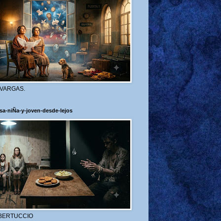
 VARGAS.
sa-niÑa-y-joven-desde-lejos
BERTUCCIO