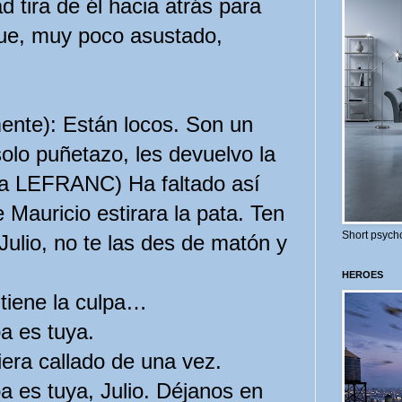
tira de él hacia atrás para
ue, muy poco asustado,
te): Están locos. Son un
solo puñetazo, les devuelvo la
. (a LEFRANC) Ha faltado así
 Mauricio estirara la pata. Ten
Short psycho
ulio, no te las des de matón y
.
HEROES
tiene la culpa…
 es tuya.
ra callado de una vez.
es tuya, Julio. Déjanos en