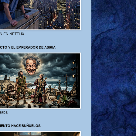
N EN NETFLIX
CTO Y EL EMPERADOR DE ASIRIA
rabal
VIENTO HACE BUÑUELOS.