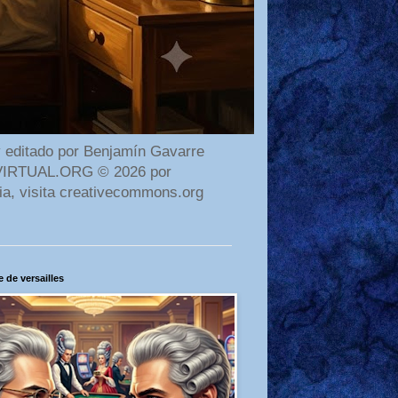
 editado por Benjamín Gavarre
AMAVIRTUAL.ORG © 2026 por
ia, visita creativecommons.org
 de versailles