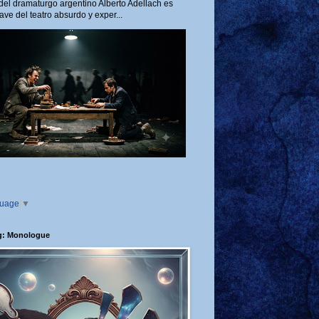
del dramaturgo argentino Alberto Adellach es
ave del teatro absurdo y exper...
guage
▼
g: Monologue