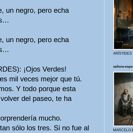
, un negro, pero echa
es…
, un negro, pero echa
es…
ARÍSTIDES
señora-espo
ES): ¡Ojos Verdes!
 es mil veces mejor que tú.
s. Y todo porque esta
 volver del paseo, te ha
rprendería mucho.
 sólo los tres. Si no fue al
MARCELO 