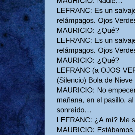
MAURICIO: Nadie…
LEFRANC: Es un salvaje
relámpagos. Ojos Verd
MAURICIO: ¿Qué?
LEFRANC: Es un salvaje
relámpagos. Ojos Verd
MAURICIO: ¿Qué?
LEFRANC (a OJOS VERD
(Silencio) Bola de Nieve
MAURICIO: No empecemo
mañana, en el pasillo, al
sonreído…
LEFRANC: ¿A mí? Me so
MAURICIO: Estábamos tan