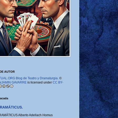
DE AUTOR
AL.ORG Blog de Teatro y Dramaturgia.
©
NJAMIN GAVARRE
is licensed under
CC BY-
tacada
RAMÁTICUS.
MÁTICUS Alberto Adellach Homus