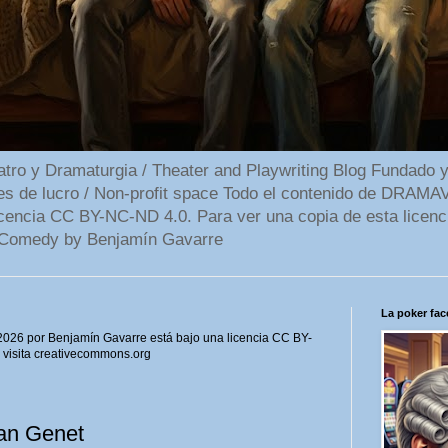
 y Dramaturgia / Theater and Playwriting Blog Fundado y
ines de lucro / Non-profit space Todo el contenido de DR
cencia CC BY-NC-ND 4.0. Para ver una copia de esta licenc
Comedy by Benjamín Gavarre
La poker face
6 por Benjamín Gavarre está bajo una licencia CC BY-
, visita creativecommons.org
an Genet