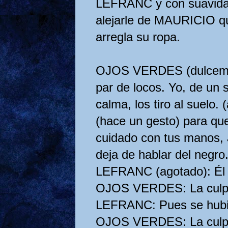
LEFRANC y con suavidad 
alejarle de MAURICIO q
arregla su ropa.
OJOS VERDES (dulcemen
par de locos. Yo, de un 
calma, los tiro al suelo
(hace un gesto) para que
cuidado con tus manos, J
deja de hablar del negro
LEFRANC (agotado): Él 
OJOS VERDES: La culpa
LEFRANC: Pues se hubie
OJOS VERDES: La culpa 