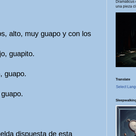
Dramáticus 
una pieza cl
 alto, muy guapo y con los
os, bajo, guapito.
ños, alto, guapo.
Translate
Select Lan
, Joven y guapo.
Sleepwalkin
elda dispuesta de esta