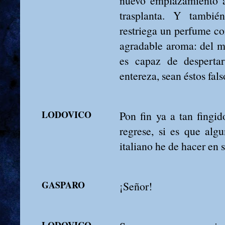
nuevo emplazamiento a
trasplanta. Y tambi
restriega un perfume co
agradable aroma: del m
es capaz de desperta
entereza, sean éstos fals
LODOVICO
Pon fin ya a tan fingi
regrese, si es que alg
italiano he de hacer en 
GASPARO
¡Señor!
LODOVICO