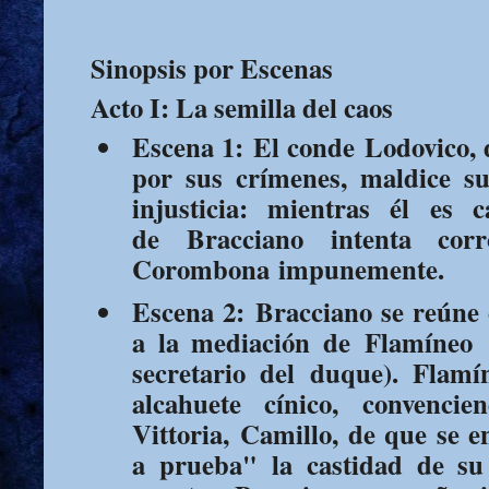
Sinopsis por Escenas
Acto I: La semilla del caos
Escena 1:
El conde
Lodovico
,
por sus crímenes, maldice su
injusticia: mientras él es c
de
Bracciano
intenta co
Corombona
impunemente.
Escena 2:
Bracciano se reúne c
a la mediación de
Flamíneo
(
secretario del duque). Flam
alcahuete cínico, convenci
Vittoria,
Camillo
, de que se 
a prueba" la castidad de su 