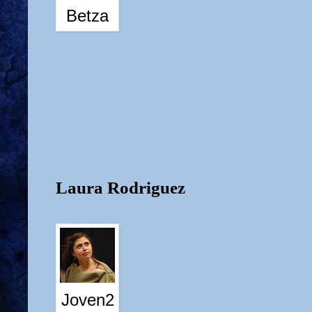
Betza
Lau
ra Rodriguez
Joven2