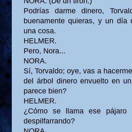
NORA. (De un tirón.)
Podrías darme dinero, Torva
buenamente quieras, y un día 
una cosa.
HELMER.
Pero, Nora...
NORA.
Sí, Torvaldo; oye, vas a hacerme
del árbol dinero envuelto en un
parece bien?
HELMER.
¿Cómo se llama ese pájaro 
despilfarrando?
NORA.