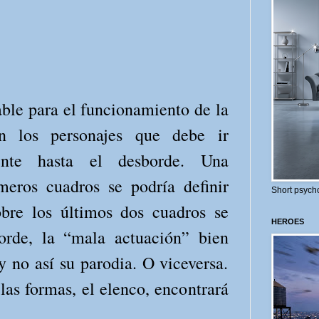
ble para el funcionamiento de la
n los personajes que debe ir
ente hasta el desborde. Una
meros cuadros se podría definir
Short psycho
re los últimos dos cuadros se
HEROES
orde, la “mala actuación” bien
y no así su parodia. O viceversa.
as formas, el elenco, encontrará