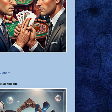
guage
▼
g: Monologue