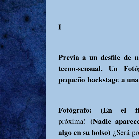
I
Previa a un desfile de 
tecno-sensual. Un Fot
pequeño backstage a una
Fotógrafo: (En el 
(Nadie aparec
próxima!
algo en su bolso)
¿Será po