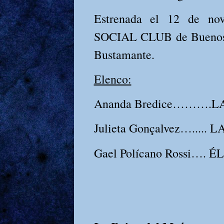
Estrenada el 12 de n
SOCIAL CLUB de Buenos A
Bustamante.
Elenco:
Ananda Bredice……….L
Julieta Gonçalvez….....
Gael Polícano Rossi….