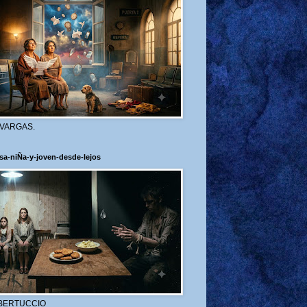
 VARGAS.
sa-niÑa-y-joven-desde-lejos
BERTUCCIO