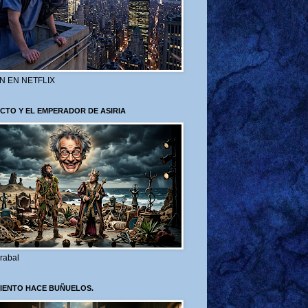
N EN NETFLIX
CTO Y EL EMPERADOR DE ASIRIA
rabal
VIENTO HACE BUÑUELOS.