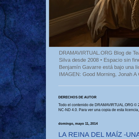
DRAMAVIRTUAL.ORG Blog de Teatro
Silva desde 2008 • Espacio sin f
Benjamín Gavarre está bajo una li
IMAGEN: Good Morning, Jonah A 
DERECHOS DE AUTOR
Todo el contenido de DRAMAVIRTUAL.ORG © 202
NC-ND 4.0. Para ver una copia de esta licencia
domingo, mayo 11, 2014
LA REINA DEL MAÍZ -UN