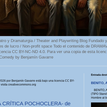
 y Dramaturgia / Theater and Playwriting Blog Fundado y
ines de lucro / Non-profit space Todo el contenido de DR
cencia CC BY-NC-ND 4.0. Para ver una copia de esta licenc
Comedy by Benjamín Gavarre
Entrada des
6 por Benjamín Gavarre está bajo una licencia CC BY-
BENITO, A
, visita creativecommons.org
BENITO, A 
(TIPO Stand
Hombre al bo
A CRÍTICA POCHOCLERA- de