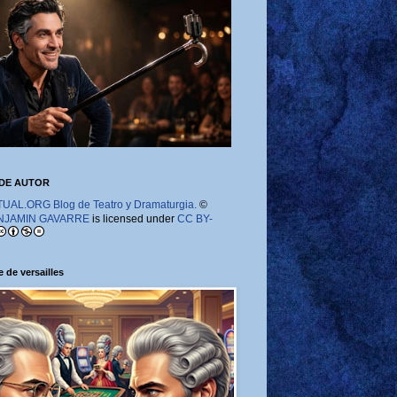
DE AUTOR
AL.ORG Blog de Teatro y Dramaturgia.
©
NJAMIN GAVARRE
is licensed under
CC BY-
 de versailles