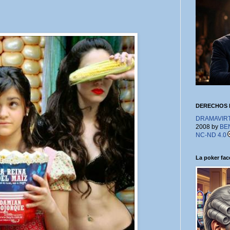
DERECHOS 
DRAMAVIRTU
2008 by
BE
NC-ND 4.0
La poker face