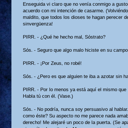
Enseguida vi claro que no venía conmi­go a gust
acuerdo con mi inten­ción de casarme. (Volviéndose
mal­dito, que todos los dioses te hagan perecer d
sinvergüenza!
PIRR. - ¿Qué he hecho mal, Sóstrato?
Sós. - Seguro que algo malo hiciste en su campo
PIRR. - ¡Por Zeus, no robé!
Sós. - ¿Pero es que alguien te iba a azotar sin 
PIRR. - Por lo menos ya está aquí el mismo que 
Habla tú con él. (Vase.)
Sós. - No podría, nunca soy persuasivo al hablar
como éste? Su aspecto no me parece nada amabl
derecho! Me alejaré un poco de la puerta. (Se apa