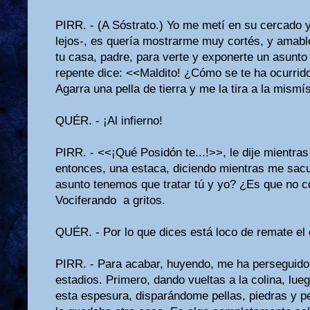
PIRR. - (A Sóstrato.) Yo me metí en su cercado y
lejos-, es quería mostrarme muy cortés, y amable
tu casa, pa­dre, para verte y exponerte un asunto
repente dice: <<Maldito! ¿Cómo se te ha ocurri
Agarra una pella de tierra y me la tira a la mismí
QUÉR. - ¡Al infierno!
PIRR. - <<¡Qué Posidón te...!>>, le dije mientras
entonces, una estaca, diciendo mien­tras me sac
asunto tenemos que tratar tú y yo? ¿Es que no 
Vociferando a gritos.
QUÉR. - Por lo que dices está loco de remate el
PIRR. - Para acabar, huyendo, me ha perseguido
estadios. Primero, dando vueltas a la coli­na, lue
esta espesura, disparándome pellas, piedras y p