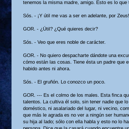
tenemos la misma madre, amigo. Esto es lo que t
Sós. - ¡Y útil me vas a ser en adelante, por Zeus
GOR. - ¿Útil? ¿Qué quieres decir?
Sós. - Veo que eres noble de carácter.
GOR. - No quiero despacharte dándote una excus
cómo están las cosas. Tiene ésta un pa­dre que
habido antes ni ahora.
Sós. - El gruñón. Lo conozco un poco.
GOR. --- Es el colmo de los males. Esta finca que
talentos. La cultiva él solo, sin tener nadie que l
doméstico, ni asalariado del lugar, ni vecino, co
que más le agrada es no ver a ningún ser human
su hija al lado; sólo con ella habla y esto no lo h
persona. Dice que la casará cuando encuentre u