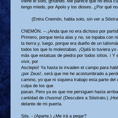
viene él solo, gritando. Me parece que no está cu
tengo miedo, por Apolo y los dioses. ¿Por qué no
(Entra Cnemón, habla solo, sin ver a Sóstra
CNEMÓN. --.¡Anda que no era dichoso por partida
Primero, porque tenía alas y no, se topaba con n
la tierra y, lue­go, porque era dueño de un talismán
todos los que lo molestaban. ¡Ojalá lo tuviera y
más que estatuas de piedra por todos sitios. i Y
vivir, por
Asclepio! Ya hasta te invaden el campo para habl
¡por Zeus!, será que me he acostumbrado a perder
camino, yo que ni siquiera trabajo esta parte del
culpa de los que
pasan. Pero ya es que me persiguen hasta arriba 
cantidad de chusma! (Descubre a Sóstra­to.) ¡Hor
delante de mi puerta.
Sós. - (Aparte.) ¿Me irá a pegar?