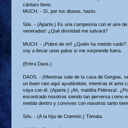
cántaro lleno.
MUCH. - Sí, por los dioses, hazlo.
Sós. - (Aparte.) Es una campesina con el aire de 
venerados! ¿Qué divinidad me salvará?
MUCH. - ¡Pobre de mí! ¿Quién ha metido ruido? 
voy a llevar unos palos si me sorprende fuera.
(Entra Daos.)
DAOS. - (Mientras sale de la casa de Gorgias, se 
un buen rato aquí ayudándote, mien­tras el amo 
vaya con él. (Apar­te.) ¡Ah, maldita Pobreza!. ¿
encontrado nosotros siendo tan perversa como e
metido dentro y convives con nosotros tan­to tiem
Sós. - (A la hija de Cnemón.) Tómala.