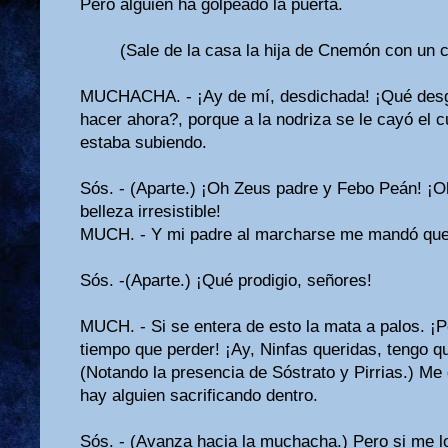
Pero alguien ha golpeado la puerta.
(Sale de la casa la hija de Cnemón con un c
MUCHACHA. - ¡Ay de mí, desdichada! ¡Qué desg
hacer ahora?, porque a la nodriza se le cayó el 
estaba subiendo.
Sós. - (Aparte.) ¡Oh Zeus padre y Febo Peán! ¡O
belleza irresistible!
MUCH. - Y mi padre al marcharse me mandó que 
Sós. -(Aparte.) ¡Qué prodigio, señores!
MUCH. - Si se entera de esto la mata a palos. ¡P
tiempo que perder! ¡Ay, Ninfas que­ridas, tengo 
(Notando la pre­sencia de Sóstrato y Pirrias.) M
hay alguien sacrificando dentro.
Sós. - (Avanza hacia la muchacha.) Pero si me l