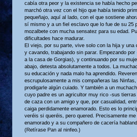
cabía otra peor y la existencia se había hecho p
marchó otra vez con el hijo que había tenido prim
pequeñajo, aquí al lado, con el que sostiene ah
sí mismo y a un fiel esclavo que lo fue de su 25 p
mozalbete con mucha sensatez para su edad. Pue
dificultades hace madurar.
El viejo, por su parte, vive solo con la hija y una
y cavando, trabajando sin parar. Empezando por 
a la casa de Gor­gias), y continuando por su mujer
abajo, detesta absolutamente a todos. La mucha
su educación y nada malo ha apren­dido. Reveren
escrupulosamente a mis compañeras las Ninfas,
prodigarle algún cuiado. Y también a un muchach
cuyo padre es un agricultor muy rico -sus tierra
de caza con un amigo y que, por casualidad, entr
caiga perdidamente enamorado. Esto es lo principa
veréis si queréis, pero quered. Precisamente me
enamorado y a su compañero de cacería hablando
(Retírase Pan al ninfeo.)