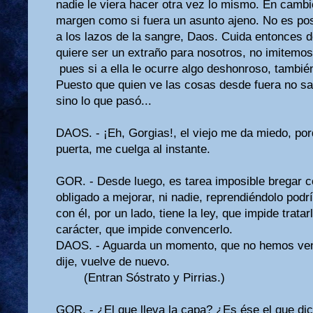
nadie le viera hacer otra vez lo mismo. En cambio
margen co­mo si fuera un asunto ajeno. No es po
a los lazos de la sangre, Daos. Cuida entonces
quiere ser un extraño para no­sotros, no imitemo
pues si a ella le ocurre algo deshonroso, tambié
Puesto que quien ve las cosas desde fuera no sa
sino lo que pasó...
DAOS. - ¡Eh, Gorgias!, el viejo me da miedo, por
puerta, me cuelga al instante.
GOR. - Desde luego, es tarea imposible bregar c
obligado a mejorar, ni nadie, repren­diéndolo podr
con él, por un lado, tiene la ley, que impide tratar
carácter, que impide convencerlo.
DAOS. - Aguarda un momento, que no hemos ve
dije, vuelve de nuevo.
(Entran Sóstrato y Pirrias.)
GOR. - ¿El que lleva la capa? ¿Es ése el que di