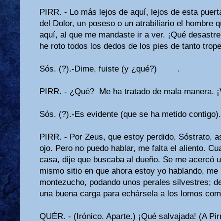
PIRR. - Lo más lejos de aquí, lejos de esta puert
del Dolor, un poseso o un atrabiliario el hombre 
aquí, al que me mandaste ir a ver. ¡Qué desast
he roto todos los dedos de los pies de tanto trope
Sós. (?).-Dime, fuiste (y ¿qué?)
.
PIRR. - ¿Qué? Me ha tratado de mala manera. ¡
Sós. (?).-Es evidente (que se ha metido contigo).
PIRR. - Por Zeus, que estoy perdido, Sóstrato, a
ojo. Pero no puedo hablar, me falta el aliento. Cu
casa, dije que buscaba al dueño. Se me acercó un
mismo sitio en que ahora estoy yo hablando, me lo
montezucho, podando unos perales silvestres; d
una buena carga para echár­sela a los lomos com
QUÉR. - (Irónico. Aparte.) ¡Qué salvajada! (A Pi