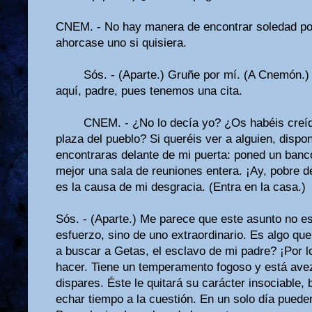
CNEM. - No hay manera de encontrar soledad por
ahorcase uno si quisiera.
Sós. - (Aparte.) Gruñe por mí. (A Cnemón.)
aquí, padre, pues tenemos una cita.
CNEM. - ¿No lo decía yo? ¿Os habéis creído
plaza del pueblo? Si queréis ver a al­guien, disp
encontraras delante de mi puerta: poned un banco
mejor una sala de reuniones entera. ¡Ay, pobre de
es la causa de mi desgracia. (Entra en la casa.)
Sós. - (Aparte.) Me parece que este asunto no 
esfuerzo, sino de uno extraordinario. Es algo que 
a buscar a Getas, el esclavo de mi padre? ¡Por lo
hacer. Tiene un temperamento fogoso y está ave
dispares. Éste le quitará su carácter insociable,
echar tiempo a la cues­tión. En un solo día pued