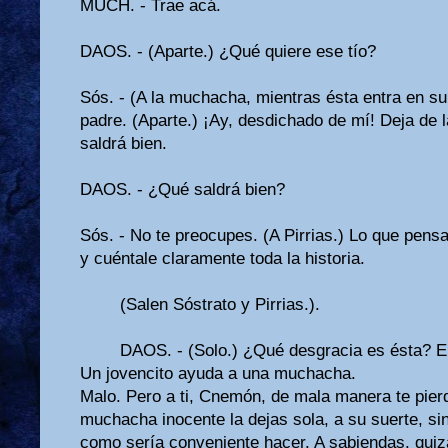
MUCH. - Trae acá.
DAOS. - (Aparte.) ¿Qué quiere ese tío?
Sós. - (A la muchacha, mientras ésta entra en su 
padre. (Aparte.) ¡Ay, desdichado de mí! Deja de 
saldrá bien.
DAOS. - ¿Qué saldrá bien?
Sós. - No te preocupes. (A Pirrias.) Lo que pens
y cuéntale claramente toda la historia.
(Salen Sóstrato y Pirrias.).
DAOS. - (Solo.) ¿Qué desgracia es ésta? E
Un jovencito ayuda a una muchacha.
Malo. Pero a ti, Cnemón, de mala manera te pier
muchacha inocente la dejas sola, a su suerte, sin
como sería conve­niente hacer. A sabiendas, quiz