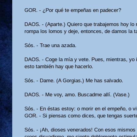
GOR. - ¿Por qué te empeñas en padecer?
DAOS. - (Aparte.) Quiero que trabajemos hoy lo 
rompa los lomos y deje, entonces, de damos la ta
Sós. - Trae una azada.
DAOS. - Coge la mía y vete. Pues, mientras, yo i
esto también hay que hacerlo.
Sós. - Dame. (A Gorgias.) Me has salvado.
DAOS. - Me voy, amo. Buscadme allí. (Vase.)
Sós. - En éstas estoy: o morir en el empeño, o v
GOR. - Si piensas como dices, que tengas suert
Sós. - ¡Ah, dioses venerados! Con esos mismos 
crees disuadirme, me siento doblemen­te estimu