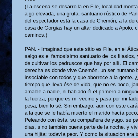
(La escena se desarrolla en File, localidad monta­
algo elevada, una gru­ta, santuario rústico de Pan 
del espectador está la casa de Cnemón; a la dere
casa de Gorgias hay un altar dedicado a Apolo, c
caminos.)
PAN. - Imaginad que este sitio es File, en el Átic
salgo es el famosísimo santuario de los filasios
de cultivar los pedruscos que hay por allí. El c
derecha es donde vive Cnemón, un ser humano 
insociable con todos y que aborrece a la gente. ¿
tiempo que lleva ése de vida, que no es poco, ja
amable a nadie, ni hablado él el primero a ningun
la fuerza, porque es mi vecino y pasa por mi lad
pesa, bien lo sé. Sin embargo, aun con este cará
a la que se le había muerto el marido hacía poco
Peleando con ésta, su compañera de yugo, se pas
días, sino también buena parte de la noche, y vi
una hijita; todavía peor. Y como la situación era