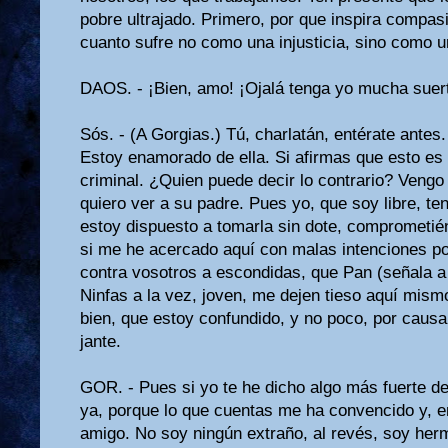
pobre ultrajado. Primero, por que inspira compa
cuanto sufre no como una injusticia, sino como u
DAOS. - ¡Bien, amo! ¡Ojalá tenga yo mucha suer
Sós. - (A Gorgias.) Tú, charlatán, entérate ante
Estoy enamorado de ella. Si afirmas que esto es
criminal. ¿Quien puede decir lo contrario? Vengo 
quiero ver a su padre. Pues yo, que soy libre, te
estoy dispuesto a tomarla sin dote, comprometié
si me he acerca­do aquí con malas intenciones po
contra vosotros a escondidas, que Pan (señala a l
Ninfas a la vez, joven, me dejen tieso aquí mismo
bien, que estoy confundido, y no poco, por caus
jante.
GOR. - Pues si yo te he dicho algo más fuerte de
ya, porque lo que cuentas me ha convencido y, 
amigo. No soy ningún extraño, al revés, soy he