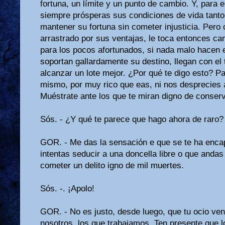
fortuna, un límite y un punto de cambio. Y, para
siempre prós­peras sus condiciones de vida tant
mantener su fortuna sin cometer injusticia. Pero
arrastrado por sus ventajas, le toca entonces ca
para los pocos afortunados, si nada malo hacen 
soportan gallardamente su destino, llegan con el
alcanzar un lote mejor. ¿Por qué te digo esto? Pa
mismo, por muy rico que eas, ni nos desprecies 
Muéstrate ante los que te miran digno de conserv
Sós. - ¿Y qué te parece que hago ahora de raro?
GOR. - Me das la sensación e que se te ha encap
intentas seducir a una doncella li­bre o que anda
cometer un delito igno de mil muertes.
Sós. -. ¡Apolo!
GOR. - No es justo, desde luego, que tu ocio ve
nosotros, los que trabajamos. Ten presente que lo