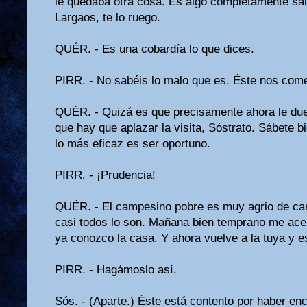
le que­daba otra cosa. Es algo completamente salv
Largaos, te lo ruego.
QUÉR. - Es una cobardía lo que dices.
PIRR. - No sabéis lo malo que es. Éste nos com
QUÉR. - Quizá es que precisamente ahora le due
que hay que aplazar la visita, Sóstrato. Sábete b
lo más eficaz es ser oportuno.
PIRR. - ¡Prudencia!
QUÉR. - El campesino pobre es muy agrio de carác
casi todos lo son. Mañana bien temprano me acer
ya conozco la casa. Y ahora vuelve a la tuya y es
PIRR. - Hagámoslo así.
Sós. - (Aparte.) Éste está contento por haber en