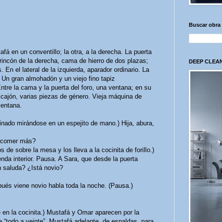
Buscar obra
á en un conventillo; la otra, a la derecha. La puerta
l rincón de la derecha, cama de hierro de dos plazas;
DEEP CLEAN
 En el lateral de la izquierda, aparador ordinario. La
 Un gran almohadón y un viejo fino tapiz
ntre la cama y la puerta del foro, una ventana; en su
n cajón, varias piezas de género. Vieja máquina de
ventana.
nado mirándose en un espejito de mano.) Hija, abura,
a comer más?
e sobre la mesa y los lleva a la cocinita de forillo.)
a interior. Pausa. A Sara, que desde la puerta
n saluda? ¿Istá novio?
és viene novio habla toda la noche. (Pausa.)
 en la cocinita.) Mustafá y Omar aparecen por la
de “todo a veinte”. Mustafá adelante, de espaldas, para