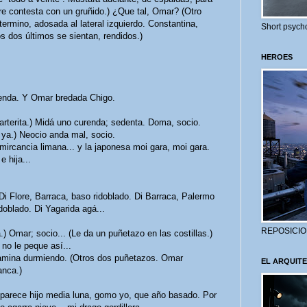
re contesta con un gruñido.) ¿Que tal, Omar? (Otro
termino, adosada al lateral izquierdo. Constantina,
Short psycho
s dos últimos se sientan, rendidos.)
HEROES
enda. Y Omar bredada Chigo.
rterita.) Midá uno curenda; sedenta. Doma, socio.
ya.) Neocio anda mal, socio.
mircancia limana... y la japonesa moi gara, moi gara.
 hija...
Flore, Barraca, baso ridoblado. Di Barraca, Palermo
doblado. Di Yagarida agá...
REPOSICIO
 Omar; socio... (Le da un puñetazo en las costillas.)
no le peque así...
mina durmiendo. (Otros dos puñetazos. Omar
EL ARQUITE
anca.)
 parece hijo media luna, gomo yo, que año basado. Por