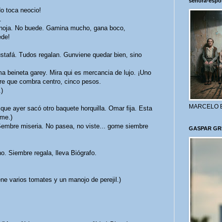
señora-espo
No toca neocio!
.
noja. No buede. Gamina mucho, gana boco,
ede!
stafá. Tudos regalan. Gunviene quedar bien, sino
beineta garey. Mira qui es mercancia de lujo. ¡Uno
re que combra centro, cinco pesos.
)
MARCELO 
que ayer sacó otro baquete horquilla. Omar fija. Esta
ome.)
embre miseria. No pasea, no viste... gome siembre
GASPAR GR
 Siembre regala, lleva Biógrafo.
ne varios tomates y un manojo de perejil.)