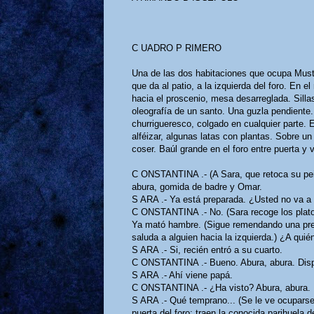
C UADRO P RIMERO
Una de las dos habitaciones que ocupa Mustaf
que da al patio, a la izquierda del foro. En e
hacia el proscenio, mesa desarreglada. Sillas.
oleografía de un santo. Una guzla pendiente.
churrigueresco, colgado en cualquier parte. E
alféizar, algunas latas con plantas. Sobre u
coser. Baúl grande en el foro entre puerta y 
C ONSTANTINA .- (A Sara, que retoca su pei
abura, gomida de badre y Omar.
S ARA .- Ya está preparada. ¿Usted no va 
C ONSTANTINA .- No. (Sara recoge los platos d
Ya mató hambre. (Sigue remendando una prend
saluda a alguien hacia la izquierda.) ¿A quié
S ARA .- Si, recién entró a su cuarto.
C ONSTANTINA .- Bueno. Abura, abura. Dispu
S ARA .- Ahí viene papá.
C ONSTANTINA .- ¿Ha visto? Abura, abura.
S ARA .- Qué temprano... (Se le ve ocuparse
puerta del foro; traen la conocida parihuela 