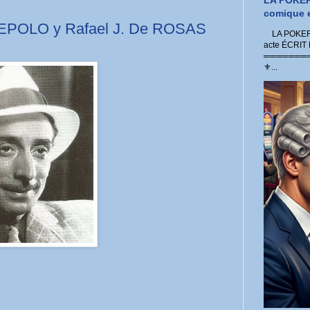
LA POKER
comique e
POLO y Rafael J. De ROSAS
LA POKER 
acte ÉCRIT
═════════
⚜...