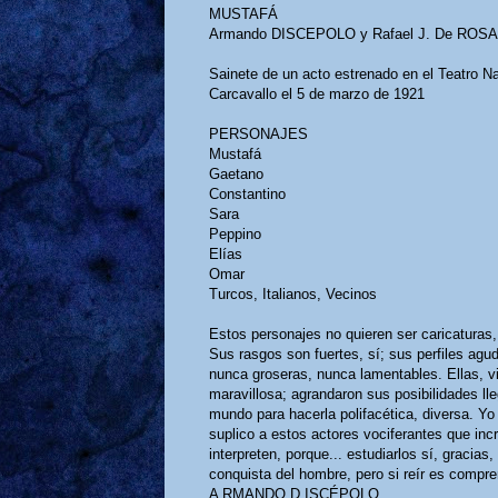
MUSTAFÁ
Armando DISCEPOLO y Rafael J. De ROS
Sainete de un acto estrenado en el Teatro N
Carcavallo el 5 de marzo de 1921
PERSONAJES
Mustafá
Gaetano
Constantino
Sara
Peppino
Elías
Omar
Turcos, Italianos, Vecinos
Estos personajes no quieren ser caricaturas
Sus rasgos son fuertes, sí; sus perfiles agu
nunca groseras, nunca lamentables. Ellas, v
maravillosa; agrandaron sus posibilidades l
mundo para hacerla polifacética, diversa. Y
suplico a estos actores vociferantes que in
interpreten, porque... estudiarlos sí, gracia
conquista del hombre, pero si reír es comprend
A RMANDO D ISCÉPOLO