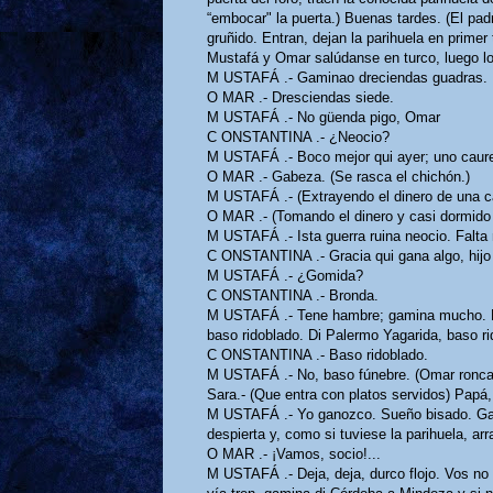
“embocar" la puerta.) Buenas tardes. (El pad
gruñido. Entran, dejan la parihuela en primer 
Mustafá y Omar salúdanse en turco, luego lo
M USTAFÁ .- Gaminao dreciendas guadras.
O MAR .- Dresciendas siede.
M USTAFÁ .- No güenda pigo, Omar
C ONSTANTINA .- ¿Neocio?
M USTAFÁ .- Boco mejor qui ayer; uno caur
O MAR .- Gabeza. (Se rasca el chichón.)
M USTAFÁ .- (Extrayendo el dinero de una ca
O MAR .- (Tomando el dinero y casi dormido 
M USTAFÁ .- Ista guerra ruina neocio. Falta 
C ONSTANTINA .- Gracia qui gana algo, hijo e
M USTAFÁ .- ¿Gomida?
C ONSTANTINA .- Bronda.
M USTAFÁ .- Tene hambre; gamina mucho. Di 
baso ridoblado. Di Palermo Yagarida, baso ri
C ONSTANTINA .- Baso ridoblado.
M USTAFÁ .- No, baso fúnebre. (Omar ronca.)
Sara.- (Que entra con platos servidos) Papá, 
M USTAFÁ .- Yo ganozco. Sueño bisado. Ga
despierta y, como si tuviese la parihuela, arr
O MAR .- ¡Vamos, socio!...
M USTAFÁ .- Deja, deja, durco flojo. Vos no