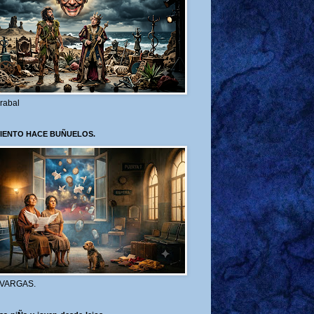
rabal
VIENTO HACE BUÑUELOS.
 VARGAS.