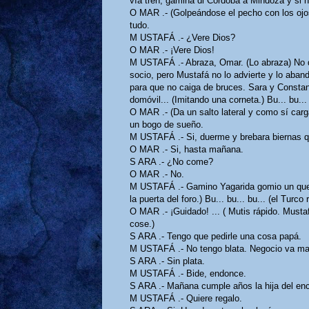
vía tren, gamina di Córdoba a Mindoza y si no
O MAR .- (Golpeándose el pecho con los ojos
tudo.
M USTAFÁ .- ¿Vere Dios?
O MAR .- ¡Vere Dios!
M USTAFÁ .- Abraza, Omar. (Lo abraza) No d
socio, pero Mustafá no lo advierte y lo aba
para que no caiga de bruces. Sara y Constant
domóvil... (Imitando una corneta.) Bu... bu... 
O MAR .- (Da un salto lateral y como sí carga
un bogo de sueño.
M USTAFÁ .- Si, duerme y brebara biernas 
O MAR .- Si, hasta mañana.
S ARA .- ¿No come?
O MAR .- No.
M USTAFÁ .- Gamino Yagarida gomio un que
la puerta del foro.) Bu... bu... bu... (el Turco
O MAR .- ¡Guidado! ... ( Mutis rápido. Musta
cose.)
S ARA .- Tengo que pedirle una cosa papá.
M USTAFÁ .- No tengo blata. Negocio va mal
S ARA .- Sin plata.
M USTAFÁ .- Bide, endonce.
S ARA .- Mañana cumple años la hija del enc
M USTAFÁ .- Quiere regalo.