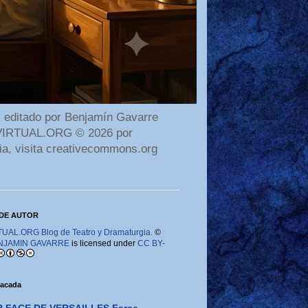
 editado por Benjamín Gavarre
AMAVIRTUAL.ORG © 2026 por
ia, visita creativecommons.org
DE AUTOR
AL.ORG Blog de Teatro y Dramaturgia.
©
NJAMIN GAVARRE
is licensed under
CC BY-
tacada