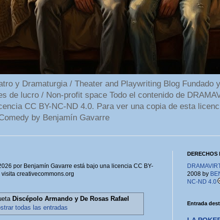
 y Dramaturgia / Theater and Playwriting Blog Fundado y
ines de lucro / Non-profit space Todo el contenido de DR
cencia CC BY-NC-ND 4.0. Para ver una copia de esta licenc
Comedy by Benjamín Gavarre
DERECHOS 
6 por Benjamín Gavarre está bajo una licencia CC BY-
DRAMAVIRTU
, visita creativecommons.org
2008 by
BE
NC-ND 4.0
queta
Discépolo Armando y De Rosas Rafael
Entrada des
strar todas las entradas