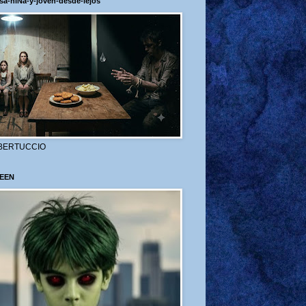
sa-niÑa-y-joven-desde-lejos
BERTUCCIO
EEN