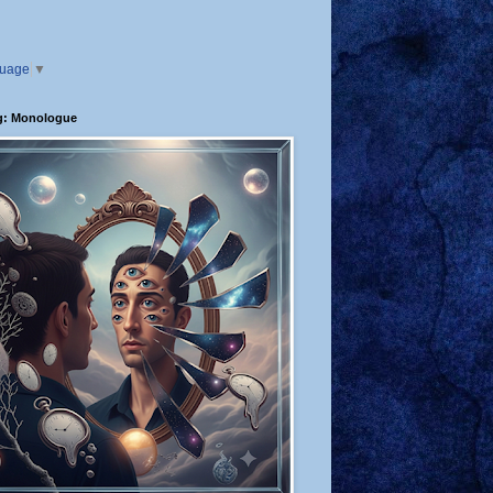
guage
▼
g: Monologue