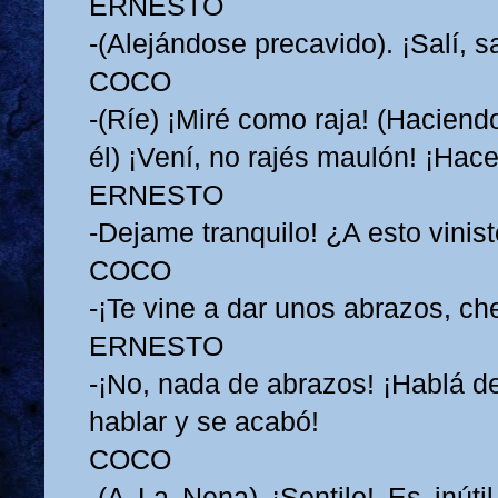
ERNESTO
-(Alejándose precavido). ¡Salí, sa
COCO
-(Ríe) ¡Miré como raja! (Haciend
él) ¡Vení, no rajés maulón! ¡Hace
ERNESTO
-Dejame tranquilo! ¿A esto vinis
COCO
-¡Te vine a dar unos abrazos, che
ERNESTO
-¡No, nada de abrazos! ¡Hablá d
hablar y se acabó!
COCO
-(A La Nena) ¡Sentilo! Es inúti