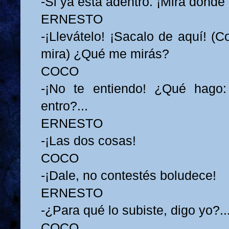
-Si ya está adentro. ¡Mirá dónde 
ERNESTO
-¡Llevátelo! ¡Sacalo de aquí! (C
mira) ¿Qué me mirás?
COCO
-¡No te entiendo! ¿Qué hago
entro?...
ERNESTO
-¡Las dos cosas!
COCO
-¡Dale, no contestés boludece!
ERNESTO
-¿Para qué lo subiste, digo yo?..
COCO