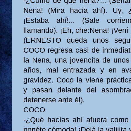
-¿Cómo de qué nena?... (Señala
Nena! (Mira hacia ahí). Uy,
¡Estaba ahí!... (Sale corrie
llamando). ¡Eh, che:Nena! ¡Vení 
(ERNESTO queda unos segund
COCO regresa casi de inmedia
la Nena, una jovencita de unos 
años, mal entrazada y en av
gravidez. Coco la viene práctic
y pasan delante del asomb
detenerse ante él).
COCO
-¿Qué hacías ahí afuera como 
ponéte cómoda! ¡Dejá la valijita 