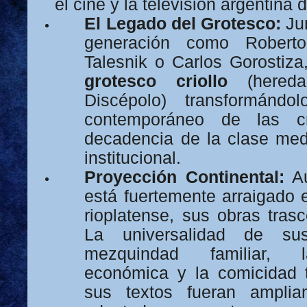
el cine y la televisión argentina 
El Legado del Grotesco:
Jun
generación como Robert
Talesnik o Carlos Gorostiza,
grotesco criollo
(hereda
Discépolo) transformánd
contemporáneo de las cri
decadencia de la clase me
institucional.
Proyección Continental:
Au
está fuertemente arraigado 
rioplatense, sus obras trasc
La universalidad de su
mezquindad familiar, l
económica y la comicidad 
sus textos fueran amplia