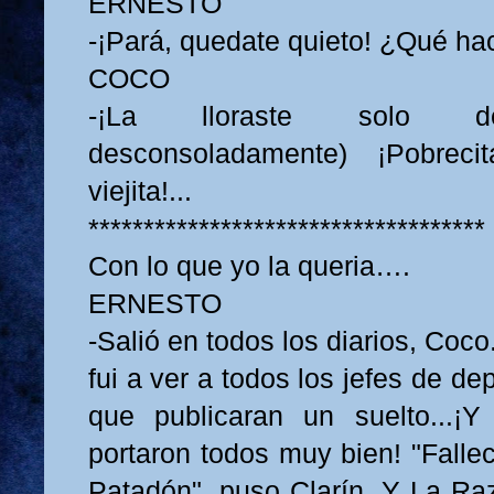
ERNESTO
-¡Pará, quedate quieto! ¿Qué ha
COCO
-¡La lloraste solo desgra
desconsoladamente) ¡Pobreci
viejita!...
************************************
Con lo que yo la queria….
ERNESTO
-Salió en todos los diarios, Coc
fui a ver a todos los jefes de de
que publicaran un suelto...¡Y
portaron todos muy bien! "Falle
Patadón", puso Clarín. Y La R