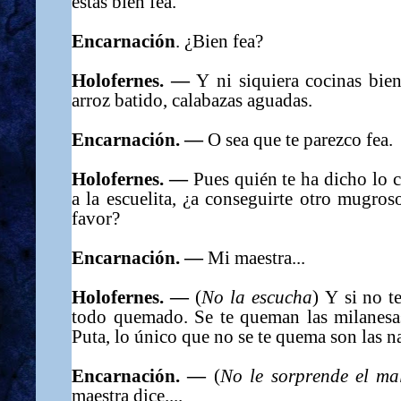
estás bien fea.
Encarnación
. ¿Bien fea?
Holofernes. —
Y ni siquiera cocinas bien
arroz batido, calabazas aguadas.
Encarnación. —
O sea que te parezco fea.
Holofernes. —
Pues quién te ha dicho lo c
a la escuelita, ¿a conseguirte otro mugro
favor?
Encarnación. —
Mi maestra...
Holofernes. —
(
No la escucha
) Y si no te
todo quemado. Se te queman las milanesas,
Puta, lo único que no se te quema son las n
Encarnación. —
(
No le sorprende el ma
maestra dice....