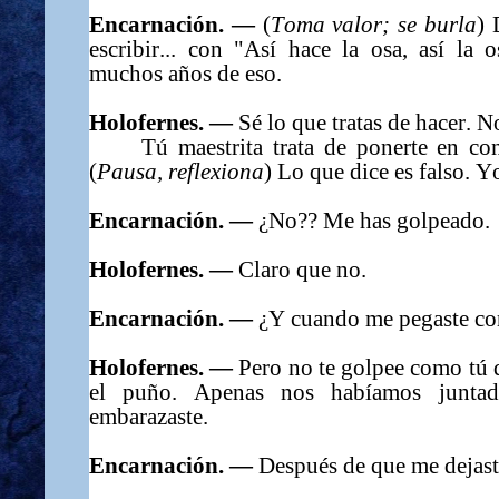
Encarnación. —
(
Toma valor
; s
e burla
) 
escribir... con "Así hace la osa, así la 
muchos años de eso.
Holofernes. —
Sé lo que tratas de hacer. 
Tú maestrita trata de ponerte en con
(
Pausa, reflexiona
) Lo que dice es falso. Y
Encarnación. —
¿No?? Me has golpeado.
Holofernes. —
Claro que no.
Encarnación. —
¿Y cuando me pegaste co
Holofernes. —
Pero no te golpee como tú d
el puño. Apenas nos habíamos junta
embarazaste.
Encarnación. —
Después de que me dejas