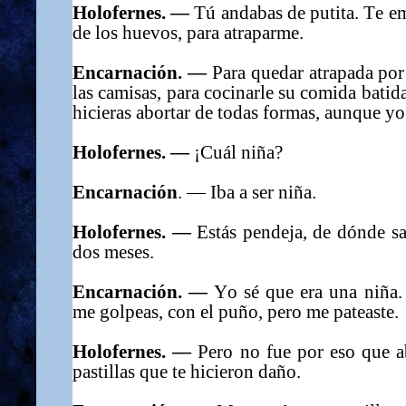
Holofernes. —
Tú andabas de putita. Te e
de lo
s
huevos, para atraparme.
Encarnación. —
Para quedar atrapada por 
las camisas, para cocinarle su comida bati
hicieras abortar de todas formas, aunque yo 
Holofernes. —
¡
Cuál niña?
Encarnación
. —
Iba a ser niña.
Holofernes. —
Estás pendeja, de dónde sac
dos meses.
Encarnación. —
Yo sé que era una niña.
me golpeas, con el puño, pero me pateaste.
Holofernes. —
Pero no fue por eso
que
a
pastillas que te hicieron daño.