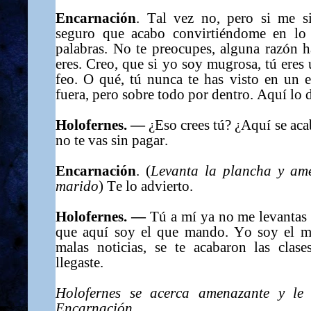
Encarnación
. Tal vez no, pero si me s
seguro que acabo
convirtiéndome
en lo 
palabras. No te preocupes, alguna razón 
eres. Creo
,
que si yo soy mugrosa, tú eres 
feo. O qué, tú nunca te has visto en un e
fuera, pero sobre todo por dentro. Aquí lo 
Holofernes. —
¿Eso crees tú? ¿Aquí se aca
no te vas sin pagar.
Encarnación
. (
Levanta la plancha y am
marido
) Te lo advierto.
Holofernes. —
Tú a mí ya no me levantas 
que aquí soy el que mando. Yo soy el má
malas noticias, se te acabaron las clase
llegaste.
Ho
lofernes
se acerca amenazante y le 
Encarnación.