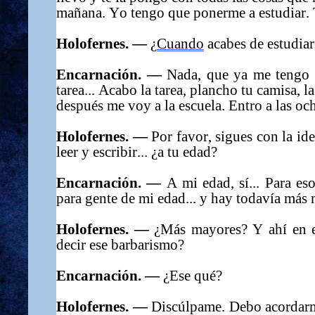
mañana. Yo tengo que ponerme a estudiar. T
Holofernes. —
¿
Cuando
acabes de estudiar?
Encarnación. —
Nada, que ya me tengo 
tarea... Acabo la tarea, plancho tu camisa, la
después me voy a la escuela. Entro a las oc
Holofernes. —
Por favor, sigues con la id
leer y escribir... ¿a tu edad?
Encarnación. —
A mi edad, sí... Para es
para gente de mi edad... y hay todavía más
Holofernes. —
¿Más mayores? Y ahí en es
decir ese barbarismo?
Encarnación. —
¿Ese qué?
Holofernes. —
Discúlpame. Debo acorda