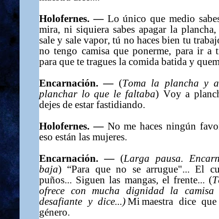
Holofernes. —
Lo único que medio sabes
mira, ni siquiera sabes apagar la plancha
sale y sale vapor, tú no haces bien tu trab
no tengo camisa que ponerme, para ir a tr
para que te tragues la comida batida y que
Encarnación. —
(
Toma la plancha y a
planchar lo que le faltaba
)
Voy a planch
dejes de estar fastidiando.
Holofernes. —
No me haces ningún favor
eso están las mujeres.
Encarnación. —
(
Larga pausa. Encarn
baja
) “
Para que no se arrugue"... El cu
puños... Siguen las mangas, el frente... (
T
ofrece con mucha dignidad la camisa
desafiante y dice...)
Mi maestra dice que 
género.