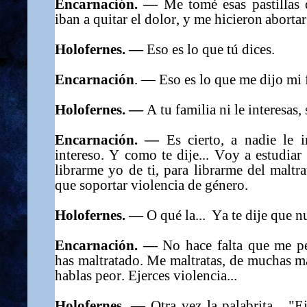
Encarnación. —
Me tomé esas pastillas
iban a quitar el dolor, y me hicieron abortar
Holofernes. —
Eso es lo que tú dices.
Encarnación
. —
Eso es lo que me dijo mi 
Holofernes. —
A tu familia ni le interesas, 
Encarnación. —
Es cierto, a nadie le i
intereso. Y como te dije... Voy a estudia
librarme yo de ti, para librarme del malt
que soportar violencia de género.
Holofernes. —
O qué la... Ya te dije que 
Encarnación. —
No hace falta que me p
has maltratado. Me maltratas, de muchas m
hablas peor. Ejerces violencia...
Holofernes. —
Otra vez la palabrita... "