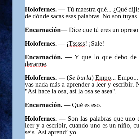
Holofernes. —
Tú maestra qué...
¿
Qué diji
de dónde sacas esas palabras
. N
o son tuyas.
Encarnación
—
Dice que tú eres un opreso
Holofernes. —
¡
Tsssss
!
¡
Sale
!
Encarnación. —
Y que lo que debo de
derarme
.
Holofernes. —
(
Se burla
)
Empo
... Empo..
vas nada más a aprender a leer y escribir. 
"Así hace la osa, así la osa se asea".
Encarnación. —
Qué es eso.
Holofernes. —
Son las palabras que uno 
leer y a escribir, cuando uno es un niño, c
seis. Así aprendí yo.