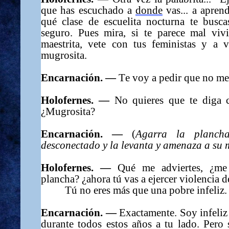
que has escuchado a
donde
vas... a aprend
qué clase de escuelita nocturna te buscas
seguro. Pues mira, si te parece mal viv
maestrita, vete con tus feministas y a v
mugrosita.
Encarnación. —
Te voy a pedir que no me 
Holofernes. —
No quieres que te diga 
¿Mugrosita?
Encarnación. —
(
Agarra la planch
desconectado y la levanta y amenaza a su
Holofernes. —
Qué me adviertes, ¿me
plancha? ¿ahora tú vas a ejercer violencia d
Tú no eres más que una pobre infeliz.
Encarnación. —
Exactamente. Soy infeliz 
durante todos estos años a tu lado. Pero 