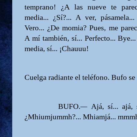
temprano! ¿A las nueve te parec
media... ¿Sí?... A ver, pásamela..
Vero... ¿De momia? Pues, me parece
A mí también, sí... Perfecto... Bye.
media, sí... ¡Chauuu!
Cuelga radiante el teléfono. Bufo se 
BUFO.
—
Ajá, sí... ajá, 
¿Mhiumjummh?... Mhiamjá... mmm