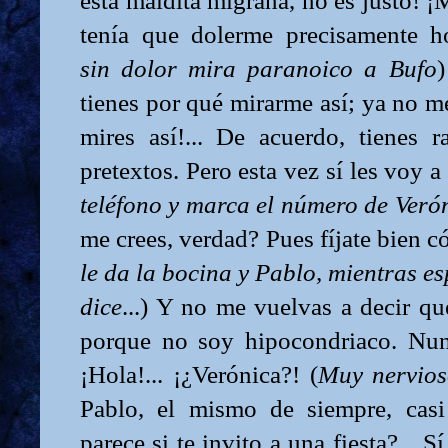
esta maldita migraña, no es justo! ¡
tenía que dolerme precisamente h
sin dolor mira paranoico a Bufo
)
tienes por qué mirarme así; ya no m
mires así!... De acuerdo, tienes 
pretextos. Pero esta vez sí les voy a 
teléfono y marca el número de Veró
me crees, verdad? Pues fíjate bien có
le da la bocina y Pablo, mientras es
dice
...) Y no me vuelvas a decir q
porque no soy hipocondriaco. Nunc
¡Hola!... ¡¿Verónica?! (
Muy nervio
Pablo, el mismo de siempre, cas
parece si te invito a una fiesta?... Sí