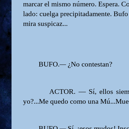
marcar el mismo número. Espera. Co
lado: cuelga precipitadamente. Bufo 
mira suspicaz...
BUFO.
—
¿No contestan?
ACTOR. — Sí, ellos siempre 
yo?...Me quedo como una Mú...Muer
BUFO.
—
Sí, ¡esos mudos! Ins