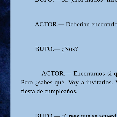
ACTOR.
—
Deberían encerrarlo
BUFO.
—
¿Nos?
ACTOR.
—
Encerrarnos si q
Pero ¿sabes qué. Voy a invitarlos. 
fiesta de cumpleaños.
BUFO.
—
¿Crees que se acuerde