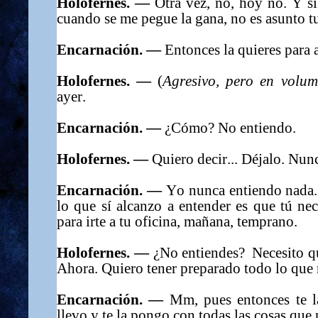
Holofernes. —
Otra vez, no, hoy no. Y s
cuando se me pegue la
gana, no
es asunto t
Encarnación. —
Entonces la quieres para a
Holofernes. —
(
Agresivo, pero en volu
ayer.
Encarnación. —
¿Cómo? No entiendo.
Holofernes. —
Quiero decir... Déjalo. Nun
Encarnación. —
Yo nunca entiendo nada.
lo que sí alcanzo a entender es que tú ne
para irte a tu oficina, mañana, temprano.
Holofernes. —
¿No entiendes? Necesito qu
Ahora. Quiero tener preparado todo lo que
Encarnación. —
Mm, pues entonces te l
llevo y te la pongo con todas las cosas que n