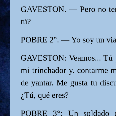
GAVESTON. — Pero no teng
tú?
POBRE 2°. — Yo soy un via
GAVESTON: Veamos... Tú p
mi trinchador y. contarme m
de yantar. Me gusta tu disc
¿Tú, qué eres?
POBRE 3°: Un soldado q