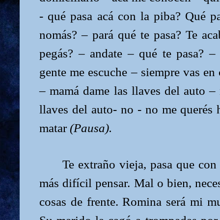
- qué pasa acá con la piba? Qué pa
nomás? – pará qué te pasa? Te ac
pegás? – andate – qué te pasa? –
gente me escuche – siempre vas en c
– mamá dame las llaves del auto 
llaves del auto- no - no me querés h
matar
(Pausa).
Te extraño vieja, pasa que con
más difícil pensar. Mal o bien, nece
cosas de frente. Romina será mi mu