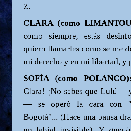
Z.
CLARA (como LIMANTOU
como siempre, estás desin
quiero llamarles como se me dé
mi derecho y en mi libertad, y 
SOFÍA (como POLANCO)
Clara! ¡No sabes que Lulú —
— se operó la cara con "
Bogotá"... (Hace una pausa dra
un labial invisible). Y quedó