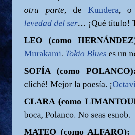
otra parte
, de
Kundera
, 
levedad del ser
… ¡Qué título! T
LEO (como HERNÁNDEZ)
Murakami
.
Tokio Blues
es un n
SOFÍA (como POLANCO)
cliché! Mejor la poesía. ¡
Octav
CLARA (como LIMANTOU
boca, Polanco. No seas esnob.
MATEO (como ALFARO):
(