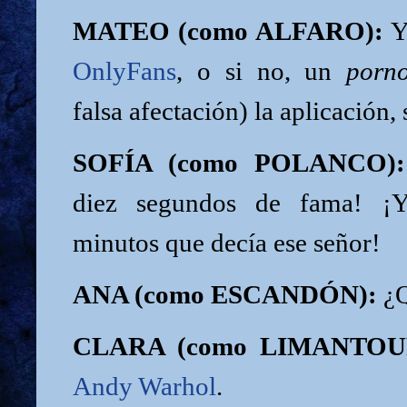
MATEO (como ALFARO):
Y
OnlyFans
, o si no, un
porn
falsa afectación) la aplicación,
SOFÍA (como POLANCO):
diez segundos de fama! ¡Y
minutos que decía ese señor!
ANA (como ESCANDÓN):
¿Q
CLARA (como LIMANTOU
Andy Warhol
.