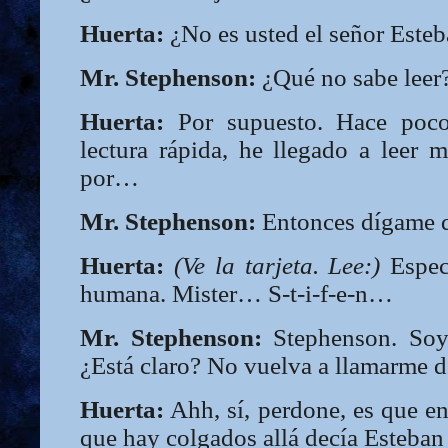
Huerta:
¿No es usted el señor Este
Mr. Stephenson:
¿Qué no sabe leer
Huerta:
Por supuesto. Hace poc
lectura rápida, he llegado a leer 
por…
Mr. Stephenson:
Entonces dígame qu
Huerta:
(Ve la tarjeta. Lee:)
Especi
humana. Mister… S-t-i-f-e-n…
Mr. Stephenson:
Stephenson. Soy
¿Está claro? No vuelva a llamarme d
Huerta:
Ahh, sí, perdone, es que e
que hay colgados allá decía Esteba