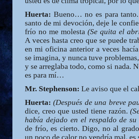
usted es de clima tropical, por lo qu
Huerta:
Bueno… no es para tanto. 
santo de mi devoción, deje le confie
frío no me molesta
(Se quita el abr
A veces hasta creo que se puede tra
en mi oficina anterior a veces hací
se imagina, y nunca tuve problemas,
y se arreglaba todo, como si nada. No
es para mí…
Mr. Stephenson:
Le aviso que el cal
Huerta:
(Después de una breve pau
dice, creo que usted tiene razón.
(S
había dejado en el respaldo de su s
de frío, es cierto. Digo, no al grad
un poco de calor no vendría mal, es 