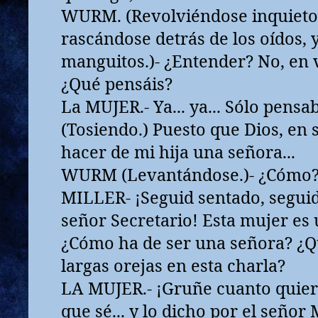
WURM. (Revolviéndose inquieto e
rascándose detrás de los oídos, y
manguitos.)- ¿Entender? No, en ver
¿Qué pensáis?
La MUJER.- Ya... ya... Sólo pensaba
(Tosiendo.) Puesto que Dios, en 
hacer de mi hija una señora...
WURM (Levantándose.)- ¿Cómo? 
MILLER- ¡Seguid sentado, seguid
señor Secretario! Esta mujer es 
¿Cómo ha de ser una señora? ¿Q
largas orejas en esta charla?
LA MUJER.- ¡Gruñe cuanto quiera
que sé... y lo dicho por el señor 