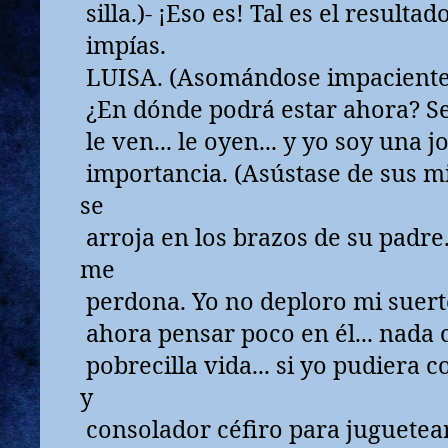
silla.)- ¡Eso es! Tal es el resultad
impías.
LUISA. (Asomándose impaciente a
¿En dónde podrá estar ahora? Se
le ven... le oyen... y yo soy una 
importancia. (Asústase de sus m
se
arroja en los brazos de su padre.
me
perdona. Yo no deploro mi suert
ahora pensar poco en él... nada 
pobrecilla vida... si yo pudiera c
y
consolador céfiro para juguetear 