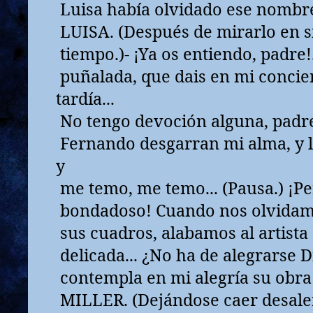
Luisa había olvidado ese nombre 
LUISA. (Después de mirarlo en si
tiempo.)- ¡Ya os entiendo, padre!.
puñalada, que dais en mi concien
tardía...
No tengo devoción alguna, padre..
Fernando desgarran mi alma, y l
y
me temo, me temo... (Pausa.) ¡Pe
bondadoso! Cuando nos olvidamo
sus cuadros, alabamos al artist
delicada... ¿No ha de alegrarse Di
contempla en mi alegría su obra
MILLER. (Dejándose caer desale