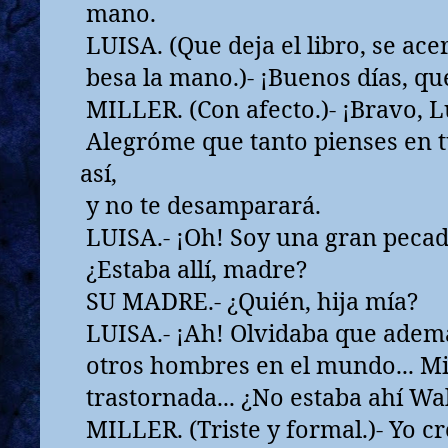
mano.
LUISA. (Que deja el libro, se acerc
besa la mano.)- ¡Buenos días, qu
MILLER. (Con afecto.)- ¡Bravo, Lu
Alegróme que tanto pienses en t
así,
y no te desamparará.
LUISA.- ¡Oh! Soy una gran pecado
¿Estaba allí, madre?
SU MADRE.- ¿Quién, hija mía?
LUISA.- ¡Ah! Olvidaba que ademá
otros hombres en el mundo... Mi
trastornada... ¿No estaba ahí Wa
MILLER. (Triste y formal.)- Yo c